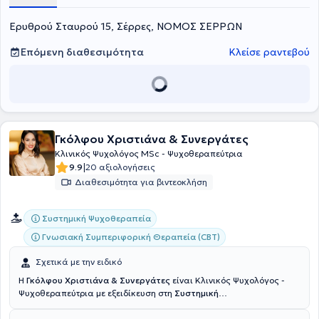
δημιουργία ενός ασφαλούς και υποστηρικτικού θεραπευτικού
Ερυθρού Σταυρού 15, Σέρρες, ΝΟΜΟΣ ΣΕΡΡΩΝ
περιβάλλοντος, το οποίο βασίζεται στην αποδοχή, στην κατανόηση
και στην απουσία κριτικής, ώστε ο κάθε άνθρωπος να έχει τη
δυνατότητα να εκφραστεί με ελευθερία.
Επόμενη διαθεσιμότητα
Κλείσε ραντεβού
Γκόλφου Χριστιάνα & Συνεργάτες
Κλινικός Ψυχολόγος MSc - Ψυχοθεραπεύτρια
|
9.9
20 αξιολογήσεις
Διαθεσιμότητα για βιντεοκλήση
Συστημική Ψυχοθεραπεία
Γνωσιακή Συμπεριφορική Θεραπεία (CBT)
Σχετικά με την ειδικό
Η
Γκόλφου Χριστιάνα & Συνεργάτες
είναι Κλινικός Ψυχολόγος -
Ψυχοθεραπεύτρια με εξειδίκευση στη
Συστημική
Ψυχοθεραπεία
(Ατομική - Οικογενειακή - Ζεύγους - Παιδιών &
Εφήβων).
.Είναι απόφοιτος του τμήματος Ψυχολογίας του