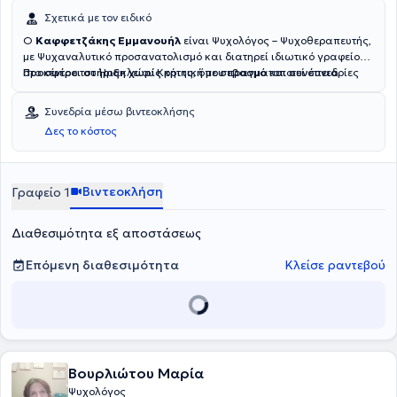
Σχετικά με τον ειδικό
Ο
Καφφετζάκης Εμμανουήλ
είναι Ψυχολόγος – Ψυχοθεραπευτής,
με Ψυχαναλυτικό προσανατολισμό και διατηρεί ιδιωτικό γραφείο
στο κέντρο του Ηρακλείου Κρήτης, όπου πραγματοποιεί συνεδρίες
Προσφέρει στήριξη χωρίς κριτική με σεβασμό και συνέπεια.
για ενήλικες και εφήβους. Είναι δόκιμο μέλος της
Νέας Λακανικής
Σχολής Ψυχανάλυσης, μέλος της Εταιρείας Βορρόμειος Κόμβος και
Συνεδρία μέσω βιντεοκλήσης
συμμετέχει ενεργά στις δραστηριότητες τους.
Δες το κόστος
Βιντεοκλήση
Γραφείο 1
Διαθεσιμότητα εξ αποστάσεως
Επόμενη διαθεσιμότητα
Κλείσε ραντεβού
Βουρλιώτου Μαρία
Ψυχολόγος