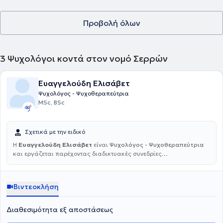
Προβολή όλων
3
Ψυχολόγοι κοντά στον νομό Σερρών
Ευαγγελούδη Ελισάβετ
Ψυχολόγος - Ψυχοθεραπεύτρια
MSc, BSc
Σχετικά με την ειδικό
Η
Ευαγγελούδη Ελισάβετ
είναι
Ψυχολόγος - Ψυχοθεραπεύτρια
και εργάζεται παρέχοντας διαδικτυακές συνεδρίες
Ψυχοθεραπείας. Στην παρούσα φάση, είναι εκπαιδευόμενη στο
τριετές μεταπτυχιακό πρόγραμμα στην Ψυχανάλυση και
Ψυχοδυναμική Ψυχοθεραπεία στο πανεπιστήμιο Birkbeck του
Βιντεοκλήση
Λονδίνου και σε συνδυασμό βρίσκεται σε εποπτευόμενη πρακτική
άσκηση στην ψυχαναλυτική ψυχοθεραπεία σε ινστιτούτο του
Λονδίνου. Είναι τελειόφοιτη Ψυχολόγος του Αριστοτέλειου
Διαθεσιμότητα εξ αποστάσεως
Πανεπιστημίου Θεσσαλονίκης και κατέχει Μεταπτυχιακό τίτλο