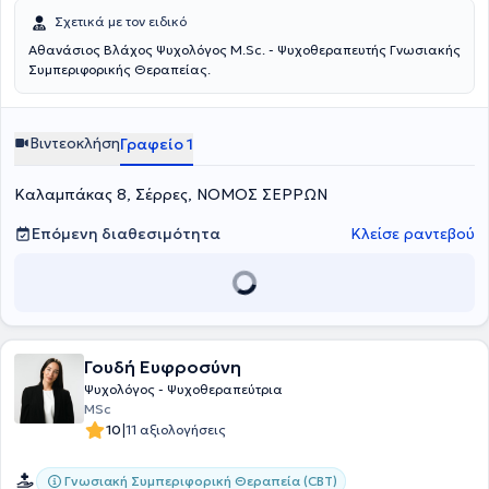
εργαστεί σε διάφορα πλαίσια στον ιδιωτικό και στον δημόσιο τομέα
ως Ψυχολόγος, ενώ από το 2020 εργάζεται ως αναπληρώτρια
Σχετικά με τον ειδικό
ψυχολόγος στον τομέα της εκπαίδευσης.Τέλος,από τις αρχές του
Αθανάσιος Βλάχος Ψυχολόγος M.Sc. - Ψυχοθεραπευτής Γνωσιακής
2025 έχουν προστεθεί στο δυναμικό του γραφείου συνεργάτες
Συμπεριφορικής Θεραπείας.
Γνωστικής Συμπεριφορικής Προσέγγισης (CBT).
Βιντεοκλήση
Γραφείο 1
Καλαμπάκας 8, Σέρρες, ΝΟΜΟΣ ΣΕΡΡΩΝ
Επόμενη διαθεσιμότητα
Κλείσε ραντεβού
Γουδή Ευφροσύνη
Ψυχολόγος - Ψυχοθεραπεύτρια
MSc
|
10
11 αξιολογήσεις
Γνωσιακή Συμπεριφορική Θεραπεία (CBT)