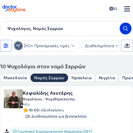
doctoranytime
EL
Ψυχολόγος, Νομός Σερρών
DO+ Προνομιακές τιμές
Διαθεσιμότητα
Ε
10
Ψυχολόγοι στον νομό Σερρών
Μακεδονία
Νομός Σερρών
Ηράκλεια
Νιγρίτα
Πρώ
Κεφαλίδης Λευτέρης
Ψυχολόγος - Ψυχοθεραπευτής
MSc
|
10.0
5 αξιολογήσεις
Διαθεσιμότητα για βιντεοκλήση
Γνωσιακή Συμπεριφορική Θεραπεία (CBT)