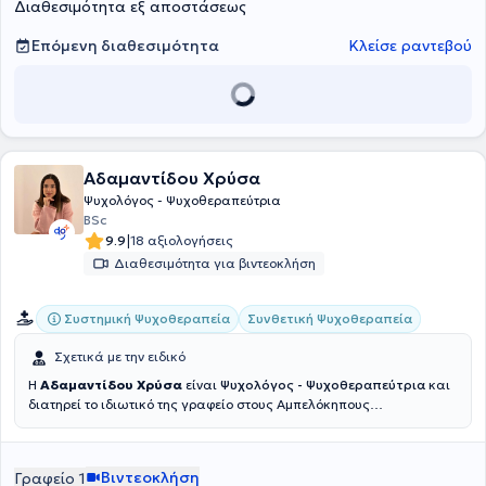
Διαθεσιμότητα εξ αποστάσεως
Επόμενη διαθεσιμότητα
Κλείσε ραντεβού
Αδαμαντίδου Χρύσα
Ψυχολόγος - Ψυχοθεραπεύτρια
BSc
|
9.9
18 αξιολογήσεις
Διαθεσιμότητα για βιντεοκλήση
Συστημική Ψυχοθεραπεία
Συνθετική Ψυχοθεραπεία
Σχετικά με την ειδικό
Η
Αδαμαντίδου Χρύσα
είναι
Ψυχολόγος - Ψυχοθεραπεύτρια
και
διατηρεί το ιδιωτικό της γραφείο στους Αμπελόκηπους
Θεσσαλονίκης.Η ειδικός κατέχει εξειδίκευση στη
Συνθετική –
Συστημική Ψυχοθεραπεία
. Είναι απόφοιτη του προγράμματος
Bachelor στην Ψυχολογία και έχει μετεκπαίδευση στην Ψυχολογία
Βιντεοκλήση
Γραφείο 1
Παιδιού και Εφήβου από το Πανεπιστήμιο Αττικής. Παράλληλα, έχει