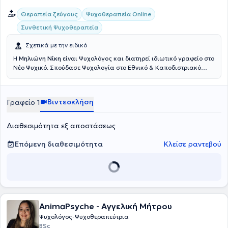
Θεραπεία ζεύγους
Ψυχοθεραπεία Online
Συνθετική Ψυχοθεραπεία
Σχετικά με την ειδικό
Η
Μηλιώνη Νίκη
είναι Ψυχολόγος και διατηρεί ιδιωτικό γραφείο στο
Νέο Ψυχικό. Σπούδασε Ψυχολογία στο Εθνικό & Καποδιστριακό
Πανεπιστήμιο Αθηνών και έχει μεταπτυχιακό στην στην
Εφαρμοσμένη Κλινική Ψυχολογία από το University of Central
Lancashire. Εκπαιδεύτηκε στην Ψυχοθεραπεία στο Middlesex
Βιντεοκλήση
Γραφείο 1
University και, έπειτα από σπουδές, εξελίχθηκε σε GIM (Guided
Imagery and Music) θεραπεύτρια. Διαθέτει πολυετή εμπειρία και
έχει εργαστεί σε ιδιωτικά κέντρα θεραπειών για παιδιά και στο
Διαθεσιμότητα εξ αποστάσεως
Κέντρο Παιδοψυχικής Υγιεινής ΙΚΑ.
Επόμενη διαθεσιμότητα
Κλείσε ραντεβού
ΑnimaPsyche - Αγγελική Μήτρου
Ψυχολόγος-Ψυχοθεραπεύτρια
BSc