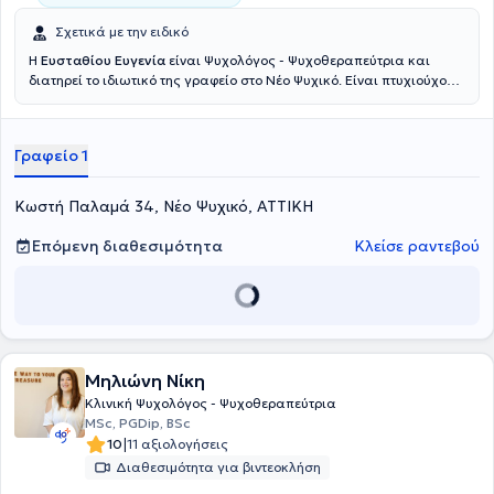
Σχετικά με την ειδικό
Η
Ευσταθίου Ευγενία
είναι Ψυχολόγος - Ψυχοθεραπεύτρια και
διατηρεί το ιδιωτικό της γραφείο στο Νέο Ψυχικό. Είναι πτυχιούχος
Ψυχολογίας από το Πάντειο Πανεπιστήμιο Κοινωνικών και
Πολιτικών Επιστημών και κάτοχος Μεταπτυχιακού Διπλώματος στη
Σχολική Ψυχολογία από το Εθνικό και Καποδιστριακό Πανεπιστήμιο
Γραφείο 1
Αθηνών. Εχει ειδικευτεί στη Συστημική-Οικογενειακή
Ψυχοθεραπεία από το Εργαστήριο Διερεύνησης Ανθρωπίνων
Σχέσεων ενώ έχει εργαστεί ως Ψυχολόγος σε Δημοτικά Σχολεία
Κωστή Παλαμά 34, Νέο Ψυχικό, ΑΤΤΙΚΗ
καθώς και σε δημοτικές δομές. Έχει εργαστεί θεραπευτικά με
άτομα, οικογένειες και ομάδες βοηθώντας τους να αντιμετωπίσουν
Επόμενη διαθεσιμότητα
Κλείσε ραντεβού
τις προσωπικές τους προκλήσεις, να χτίσουν πιο λειτουργικές
διαπροσωπικές σχέσεις και να γνωρίσουν βαθύτερα τον εαυτό
τους. Τέλος έχει συμμετάσχει σε συνέδρια και μετεκπαιδευτικά
σεμινάρια, καθώς η συστηματική επιμόρφωση αποτελεί μέρος της
επαγγελματικής της σταδιοδρομίας.
Μηλιώνη Νίκη
Κλινική Ψυχολόγος - Ψυχοθεραπεύτρια
MSc, PGDip, BSc
|
10
11 αξιολογήσεις
Διαθεσιμότητα για βιντεοκλήση