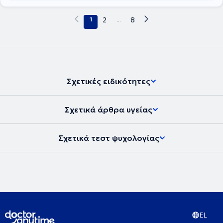
Μάθησης του Δήμου Αθηναίων και στις Σχολές Γονέων. Σήμερα
ιδιωτεύει στο Νέο Ψυχικό, όπου προσφέρει υπηρεσίες ως
1
2
...
8
ψυχοθεραπεύτρια ενηλίκων, εφήβων και παιδιών και ως
συντονίστρια θεραπευτικών ομάδων ενηλίκων και βιωματικών
εργαστηρίων.
Σχετικές ειδικότητες
Σχετικά άρθρα υγείας
Σχετικά τεστ ψυχολογίας
EL