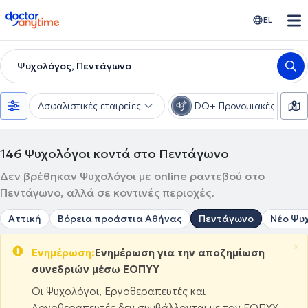
doctoranytime
EL
Ψυχολόγος, Πεντάγωνο
Ασφαλιστικές εταιρείες
DO+ Προνομιακές τιμές
146
Ψυχολόγοι κοντά στο Πεντάγωνο
Δεν βρέθηκαν Ψυχολόγοι με online ραντεβού στο
Πεντάγωνο, αλλά σε κοντινές περιοχές.
Αττική
Βόρεια προάστια Αθήνας
Πεντάγωνο
Νέο Ψυ
×
Ενημέρωση:
Ενημέρωση για την αποζημίωση
συνεδριών μέσω ΕΟΠΥΥ
Οι Ψυχολόγοι, Εργοθεραπευτές και
Λογοθεραπευτές δεν συμβάλλονται με τον ΕΟΠΥΥ.