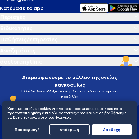
Κατέβασε το app
Περιοχές
Ειδικότητες
Παθήσεις/Υπηρεσίες
Αναζητήσεις
doctoranytime
Διαμορφώνουμε το μέλλον της υγείας
παγκοσμίως
Ελλάδα
Βέλγιο
Μεξικό
Κολομβία
Εκουαδόρ
Γουατεμάλα
Βραζιλία
Χρησιμοποιούμε cookies για να σου προσφέρουμε μια κορυφαία
προσωποποιημένη εμπειρία doctoranytime και να σε βοηθήσουμε
να βρεις εύκολα αυτό που ψάχνεις.
Οροι χρήσης
Cookies
Πολιτική προστασίας προσωπικού απορρήτου
Προσαρμογή
Απόρριψη
Aποδοχή
© 2026 doctoranytime