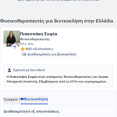
Φυσικοθεραπευτές για Βιντεοκλήση στην Ελλάδα
Πισκοπάκη Σοφία
Φυσικοθεραπευτής
MSc, BSc
|
10
3 αξιολογήσεις
Διαθεσιμότητα για βιντεοκλήση
Σχετικά με την ειδικό
Η
Πισκοπάκη Σοφία
είναι απόφοιτος Φυσικοθεραπείας του Queen
Margaret University, Εδιμβούργου από το 2014 και εγγεγραμμένο
μέλος του HCPC (Health Care Professional Council) όπως και του
Πανελλήνιου Συλλόγου Φυσικοθεραπευτών και διατηρεί κέντρο
φυσικοθεραπείας στο Ηράκλειο Κρήτης. Το 2017 ολοκλήρωσε το
Βιντεοκλήση
Γραφείο 1
Μεταπτυχιακό της πρόγραμμα με τίτλο "Ορθοπεδική Επιστήμη και
αποκατάσταση" με κατεύθυνση το Manual Therapy, στο
Πανεπιστήμιο Λευκωσίας. Στην αναζήτηση νέων τεχνικών
Διαθεσιμότητα εξ αποστάσεως
φυσικοθεραπείας κατέληξε στην ολοκλήρωση των σπουδών της στο