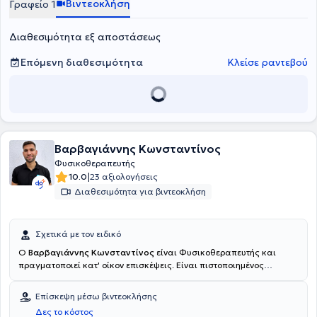
Βιντεοκλήση
Γραφείο 1
Διαθεσιμότητα εξ αποστάσεως
Επόμενη διαθεσιμότητα
Κλείσε ραντεβού
Βαρβαγιάννης Κωνσταντίνος
Φυσικοθεραπευτής
|
10.0
23 αξιολογήσεις
Διαθεσιμότητα για βιντεοκλήση
Σχετικά με τον ειδικό
Ο
Βαρβαγιάννης Κωνσταντίνος
είναι Φυσικοθεραπευτής και
πραγματοποιεί κατ' οίκον επισκέψεις. Είναι πιστοποιημένος
φυσικοθεραπευτής με εξειδίκευση στην αποκατάσταση
μυοσκελετικών παθήσεων και πολυετή εμπειρία στην παροχή
Επίσκεψη μέσω βιντεοκλήσης
εξατομικευμένων θεραπευτικών προγραμμάτων, προσαρμοσμένων
Δες το κόστος
στις ανάγκες και τους στόχους κάθε ασθενούς. Εστιάζει στη