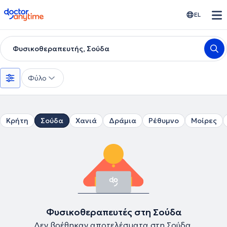
doctoranytime
EL
Φυσικοθεραπευτής, Σούδα
Φύλο
Κρήτη
Σούδα
Χανιά
Δράμια
Ρέθυμνο
Μοίρες
Φυσικοθεραπευτές στη Σούδα
Δεν βρέθηκαν αποτελέσματα στη Σούδα.