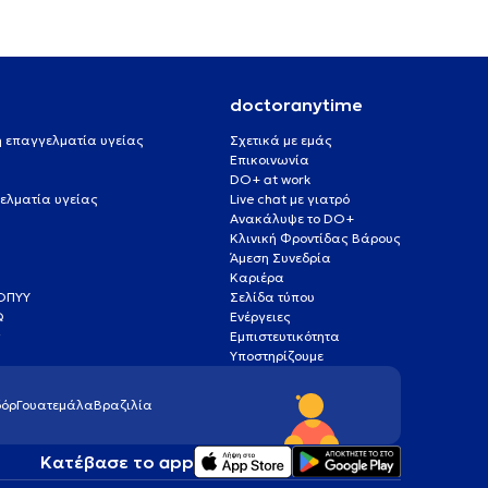
doctoranytime
 ή επαγγελματία υγείας
Σχετικά με εμάς
Επικοινωνία
DO+ at work
ελματία υγείας
Live chat με γιατρό
Ανακάλυψε το DO+
Κλινική Φροντίδας Βάρους
Άμεση Συνεδρία
Καριέρα
ΕΟΠΥΥ
Σελίδα τύπου
Q
Ενέργειες
ς
Εμπιστευτικότητα
Υποστηρίζουμε
όρ
Γουατεμάλα
Βραζιλία
Κατέβασε το app