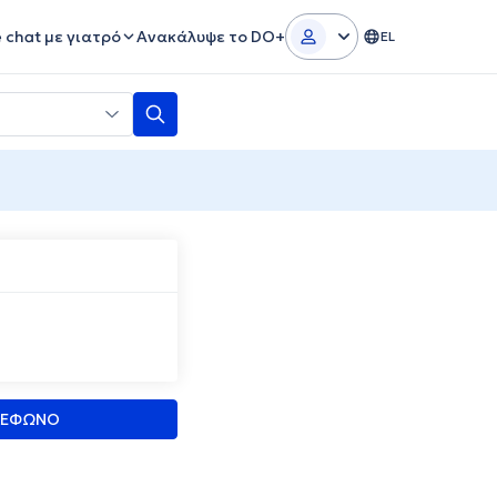
e chat με γιατρό
Ανακάλυψε το DO+
EL
Σ
ΛΕΦΩΝΟ