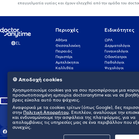
επαγγελματία υγείας και έχουν ελεγχθεί από την ομάδα του docto
Περιοχές
Ειδικότητες
Αθήνα
ΩΡΛ
EL
Θεσσαλονίκη
Δερματολόγοι
Πειραιάς
Γυναικολόγοι
Περιστέρι
Οδοντίατροι
Αμπελόκηποι
Παθολόγοι
Καλλιθέα
Ψυχολόγοι
Πάτρα
Οφθαλμίατροι
🍪 Αποδοχή cookies
Γλυφάδα
Ενδοκρινολόγοι
Νίκαια
Ουρολόγοι
Χρησιμοποιούμε cookies για να σου προσφέρουμε μια κορυ
Νέα Σμύρνη
Καρδιολόγοι
προσωποποιημένη εμπειρία doctoranytime και να σε βοηθή
βρεις εύκολα αυτό που ψάχνεις.
Αναφορικά με τα cookies τρίτων (όπως Google), δες περισ
στην
Πολιτική Απορρήτου
. Επιπλέον, αναλύουμε την επισκ
Διαμορφώνουμε το μέλλον τη
και ενδυναμώνουμε την ασφάλεια της πλατφόρμας, για να
απολαμβάνεις τις υπηρεσίες μας σε ένα περιβάλλον που εξ
συνεχώς.