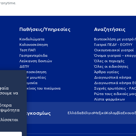
ranytime.
Παθήσεις/Υπηρεσίες
Αναζητήσεις
Κονδυλώματα
Βιντεοκλήση με γιατρό
Κολονοσκόπηση
Γιατροί ΠΕΔΥ - ΕΟΠΥΥ
Τεστ ΠΑΠ
Οικογενειακοί γιατροί
Γαστρεντερίτιδα
Όνομα γιατρού – επαγγ
Λεύκανση δοντιών
Όλες οι περιοχές
ΔΕΠΥ
Όλες οι ειδικότητες
Κολποσκόπηση
Άρθρα υγείας
Laser μυωπίας
Διαγνωστικά κέντρα
Πνευμονία
Διαγνωστικά κέντρα 
φαία
Καρκίνος του πνεύμονα
Συχνές ερωτήσεις - FA
σουμε να
Ρώτα τους ειδικούς μα
Λίστα φαρμάκων
σότερα
εψιμότητα
ς υγείας παγκοσμίως
Ελλάδα
Βέλγιο
Μεξικό
Κολομβία
Εκουαδ
ελίσσεται