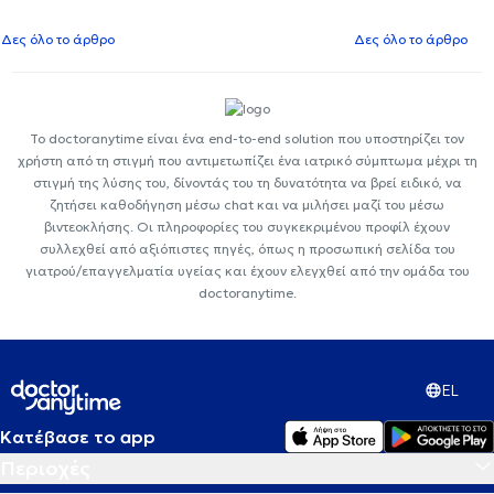
Δες όλο το άρθρο
Δες όλο το άρθρο
Το doctoranytime είναι ένα end-to-end solution που υποστηρίζει τον
χρήστη από τη στιγμή που αντιμετωπίζει ένα ιατρικό σύμπτωμα μέχρι τη
στιγμή της λύσης του, δίνοντάς του τη δυνατότητα να βρεί ειδικό, να
ζητήσει καθοδήγηση μέσω chat και να μιλήσει μαζί του μέσω
βιντεοκλήσης. Οι πληροφορίες του συγκεκριμένου προφίλ έχουν
συλλεχθεί από αξιόπιστες πηγές, όπως η προσωπική σελίδα του
γιατρού/επαγγελματία υγείας και έχουν ελεγχθεί από την ομάδα του
doctoranytime.
EL
Κατέβασε το app
Περιοχές