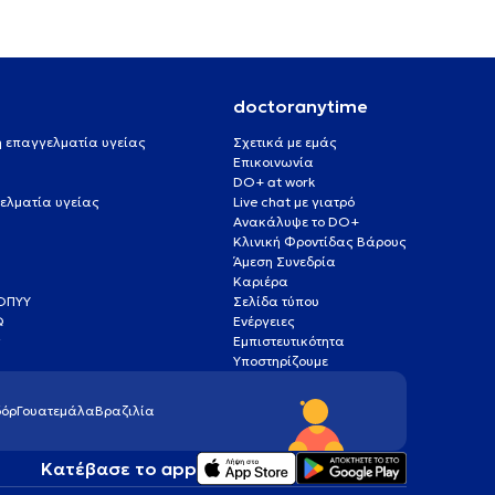
doctoranytime
 ή επαγγελματία υγείας
Σχετικά με εμάς
Επικοινωνία
DO+ at work
ελματία υγείας
Live chat με γιατρό
Ανακάλυψε το DO+
Κλινική Φροντίδας Βάρους
Άμεση Συνεδρία
Καριέρα
ΕΟΠΥΥ
Σελίδα τύπου
Q
Ενέργειες
ς
Εμπιστευτικότητα
Υποστηρίζουμε
όρ
Γουατεμάλα
Βραζιλία
Κατέβασε το app