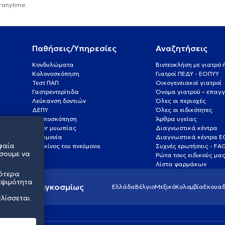
ranytime.
Παθήσεις/Υπηρεσίες
Αναζητήσεις
Κονδυλώματα
Βιντεοκλήση με γιατρό
Κολονοσκόπηση
Γιατροί ΠΕΔΥ - ΕΟΠΥΥ
Τεστ ΠΑΠ
Οικογενειακοί γιατροί
Γαστρεντερίτιδα
Όνομα γιατρού – επαγγ
Λεύκανση δοντιών
Όλες οι περιοχές
ΔΕΠΥ
Όλες οι ειδικότητες
Κολποσκόπηση
Άρθρα υγείας
Laser μυωπίας
Διαγνωστικά κέντρα
Πνευμονία
Διαγνωστικά κέντρα 
φαία
Καρκίνος του πνεύμονα
Συχνές ερωτήσεις - FA
σουμε να
Ρώτα τους ειδικούς μα
Λίστα φαρμάκων
σότερα
εψιμότητα
ς υγείας παγκοσμίως
Ελλάδα
Βέλγιο
Μεξικό
Κολομβία
Εκουαδ
ελίσσεται