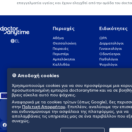
επαγγελματία υγείας και έχουν ελεγχθεί από την ομάδα του docto
Περιοχές
Ειδικότητες
Αθήνα
ΩΡΛ
EL
Θεσσαλονίκη
Δερματολόγοι
Πειραιάς
Γυναικολόγοι
Περιστέρι
Οδοντίατροι
Αμπελόκηποι
Παθολόγοι
Καλλιθέα
Ψυχολόγοι
Πάτρα
Οφθαλμίατροι
🍪 Αποδοχή cookies
Γλυφάδα
Ενδοκρινολόγοι
Νίκαια
Ουρολόγοι
Χρησιμοποιούμε cookies για να σου προσφέρουμε μια κορυ
Νέα Σμύρνη
Καρδιολόγοι
προσωποποιημένη εμπειρία doctoranytime και να σε βοηθή
βρεις εύκολα αυτό που ψάχνεις.
Αναφορικά με τα cookies τρίτων (όπως Google), δες περισ
στην
Πολιτική Απορρήτου
. Επιπλέον, αναλύουμε την επισκ
Διαμορφώνουμε το μέλλον τη
και ενδυναμώνουμε την ασφάλεια της πλατφόρμας, για να
απολαμβάνεις τις υπηρεσίες μας σε ένα περιβάλλον που εξ
συνεχώς.