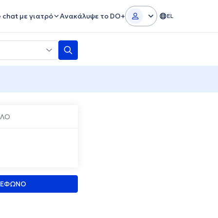
e chat με γιατρό
Ανακάλυψε το DO+
EL
ΥΛΟ
ΛΕΦΩΝΟ