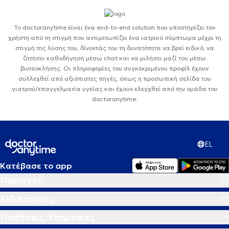
Το doctoranytime είναι ένα end-to-end solution που υποστηρίζει τον
χρήστη από τη στιγμή που αντιμετωπίζει ένα ιατρικό σύμπτωμα μέχρι τη
στιγμή της λύσης του, δίνοντάς του τη δυνατότητα να βρεί ειδικό, να
ζητήσει καθοδήγηση μέσω chat και να μιλήσει μαζί του μέσω
βιντεοκλήσης. Οι πληροφορίες του συγκεκριμένου προφίλ έχουν
συλλεχθεί από αξιόπιστες πηγές, όπως η προσωπική σελίδα του
γιατρού/επαγγελματία υγείας και έχουν ελεγχθεί από την ομάδα του
doctoranytime.
EL
Κατέβασε το app
Περιοχές
Ειδικότητες
Παθήσεις/Υπηρεσίες