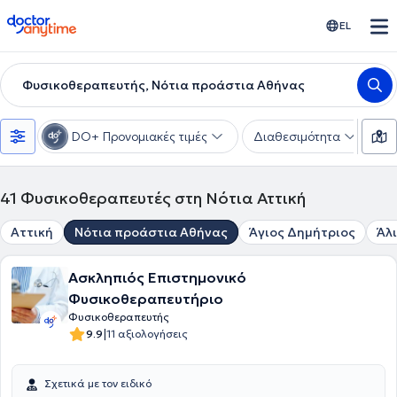
doctoranytime
EL
Φυσικοθεραπευτής, Νότια προάστια Αθήνας
DO+ Προνομιακές τιμές
Διαθεσιμότητα
Υ
41
Φυσικοθεραπευτές στη Νότια Αττική
Αττική
Νότια προάστια Αθήνας
Άγιος Δημήτριος
Άλ
Ασκληπιός Επιστημονικό
Φυσικοθεραπευτήριο
Φυσικοθεραπευτής
|
9.9
11 αξιολογήσεις
Σχετικά με τον ειδικό