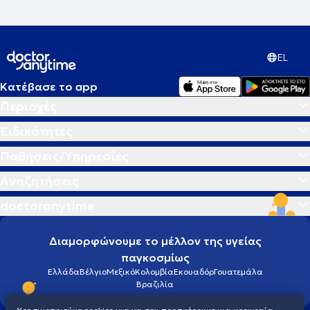
EL
Κατέβασε το app
Περιοχές
Ειδικότητες
Παθήσεις/Υπηρεσίες
Αναζητήσεις
doctoranytime
Διαμορφώνουμε το μέλλον της υγείας
παγκοσμίως
Ελλάδα
Βέλγιο
Μεξικό
Κολομβία
Εκουαδόρ
Γουατεμάλα
Βραζιλία