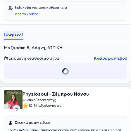
εμπειρία στο χώρο της υγείας. Κύριο μέλημά του είναι η άμεση
Επίσκεψη για φυσικοθεραπεία
αποκατάσταση και η ευεξία του ασθενούς.
Δες το κόστος
Γραφείο 1
Μαζαράκη 8, Δάφνη, ΑΤΤΙΚΗ
Επόμενη διαθεσιμότητα
Κλείσε ραντεβού
Physiosoul - Σέμπρου Νάνσυ
Φυσικοθεραπευτής
|
10
14 αξιολογήσεις
Σχετικά με την ειδικό
Το PhysioSoul είναι σύγχρονο κέντρο φυσικοθεραπείας και Clinical