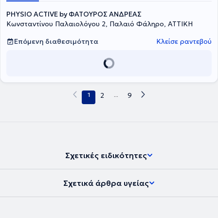
στον ιδιωτικό τομέα, με εξειδίκευση στην αποκατάσταση
PHYSIO ACTIVE by ΦΑΤΟΥΡΟΣ ΑΝΔΡΕΑΣ
μυοσκελετικών κακώσεων, αθλητικών τραυματισμών και
παθήσεων της σπονδυλικής στήλης. Τέλος, συμμετέχει ως
Κωνσταντίνου Παλαιολόγου 2, Παλαιό Φάληρο, ΑΤΤΙΚΗ
φυσικοθεραπευτής στο ιατρικό επιτελείο της Εθνικής Ομάδας
γυναικών Καλαθοσφαίρισης.
Επόμενη διαθεσιμότητα
Κλείσε ραντεβού
1
2
...
9
Σχετικές ειδικότητες
Σχετικά άρθρα υγείας