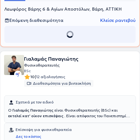
Επικοινωνία με τον Ιατρό, Αυτοθεραπεία. Τέλος, αξιζει να
Λεωφόρος Βάρης 6 & Αγίων Αποστόλων, Βάρη, ΑΤΤΙΚΗ
αναφερθεί πως παρέχεται η δυνατότητα και για κατ' οίκον
θεραπεία.
Επόμενη διαθεσιμότητα
Κλείσε ραντεβού
Γιαλαμάς Παναγιώτης
Φυσικοθεραπευτής
BSc
|
10
12 αξιολογήσεις
Διαθεσιμότητα για βιντεοκλήση
Σχετικά με τον ειδικό
Ο
Γιαλαμάς Παναγιώτης
είναι Φυσικοθεραπευτής (BSc) και
εκτελεί κατ' οίκον επισκέψεις
. Είναι απόφοιτος του Πανεπιστημίου
Δυτικής Αττικής (ΠΑ.Δ.Α.) και προσφέρει εξειδικευμένες κατ' οίκον
φυσικοθεραπείες . Με 10 χρόνια εμπειρίας στην κατ' οίκον
Επίσκεψη για φυσικοθεραπεία
αποκατάσταση και παράλληλα 6 χρόνια σε 2 ιδιωτικά
Δες το κόστος
φυσικοθεραπευτήρια της Αθήνας, ασχολούμενος με μυοσκελετικά