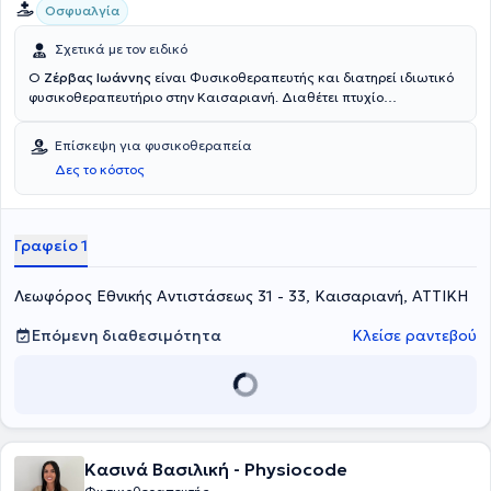
Οσφυαλγία
Σχετικά με τον ειδικό
Ο
Ζέρβας Ιωάννης
είναι Φυσικοθεραπευτής και διατηρεί ιδιωτικό
φυσικοθεραπευτήριο στην Καισαριανή. Διαθέτει πτυχίο
φυσικοθεραπείας από το τμήμα φυσικοθεραπείας της σχολής
επαγγελμάτων υγείας και πρόνοιας του Τεχνολογικού
Επίσκεψη για φυσικοθεραπεία
Εκπαιδευτικού Ιδρύματος της Αθήνας. Ο φυσικοθεραπευτής
Δες το κόστος
διαθέτει ιδιαίτερη εμπειρία σε νευρολογικές παθήσεις και σε
μυοσκελετικά περιστατικά. Ακόμα, στο σύγχρονο χώρο του
προσφέρει υπηρεσίες όπως η θεραπευτική γυμναστική, η
νευρομυοσκελετική φυσικοθεραπεία και αντιμετωπίζει παθήσεις
Γραφείο 1
όπως η μερική ρήξη χιαστών, συνδέσμων, μηνίσκων και η
οσφυαλγία.
Λεωφόρος Εθνικής Αντιστάσεως 31 - 33, Καισαριανή, ΑΤΤΙΚΗ
Επόμενη διαθεσιμότητα
Κλείσε ραντεβού
Κασινά Βασιλική - Physiocode