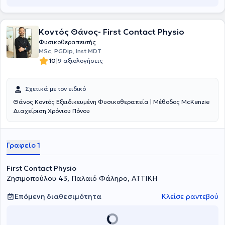
Taping, Αθλητική περίδεση. Στο Physio Path πιστεύουν ότι ο κάθε
ασθενής έχει το δικό του μονοπάτι στην αποκατάσταση, το οποίο
δημιουργούν μέσα από την λεπτομερή και εξατομικευμένη
Κοντός Θάνος- First Contact Physio
αξιολόγηση. Ο συνδυασμός της κλινικής εμπειρίας, των σύγχρονων
επιστημονικών δεδομένων και οι στόχοι του εκάστοτε ασθενούς,
Φυσικοθεραπευτής
τους οδηγούν στην αποτελεσματική και γρήγορη επιστροφή του στις
MSc, PGDip, Inst MDT
καθημερινές και αθλητικές δραστηριότητες.
|
10
9 αξιολογήσεις
Σχετικά με τον ειδικό
Θάνος Κοντός Εξειδικευμένη Φυσικοθεραπεία | Μέθοδος McKenzie
Διαχείριση Χρόνιου Πόνου
Γραφείο 1
First Contact Physio
Ζησιμοπούλου 43, Παλαιό Φάληρο, ΑΤΤΙΚΗ
Επόμενη διαθεσιμότητα
Κλείσε ραντεβού