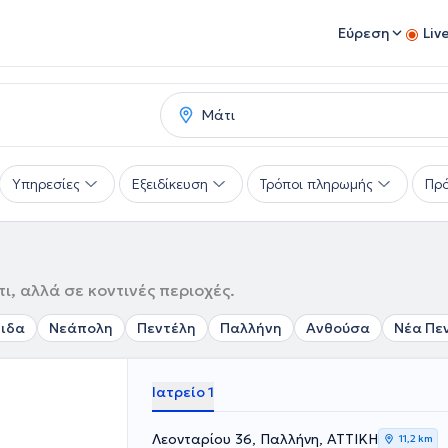
Εύρεση
Liv
Υπηρεσίες
Εξειδίκευση
Τρόποι πληρωμής
Πρό
ι, αλλά σε κοντινές περιοχές.
ιδα
Νεάπολη
Πεντέλη
Παλλήνη
Ανθούσα
Νέα Πε
Ιατρείο 1
Λεονταρίου 36, Παλλήνη, ΑΤΤΙΚΗ
11,2 km