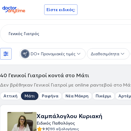
doctoranytime
Είστε ειδικός;
DO+ Προνομιακές τιμές
Διαθεσιμότητα
40
Γενικοί Γιατροί κοντά στο Μάτι
Δεν βρέθηκαν Γενικοί Γιατροί με online ραντεβού στο Μάτ
Αττική
Μάτι
Ραφήνα
Νέα Μάκρη
Πικέρμι
Αρτέμ
Χαμπάλογλου Κυριακή
Ειδικός Παθολόγος
|
9.9
193 αξιολογήσεις