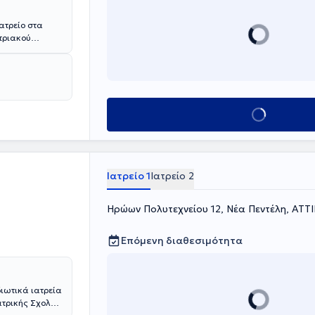
ιατρείο στα
στριακού
ην ίδια σχολή.
ών “Ο
στις επιπλοκές
ποδιού
τα από όλο το
Κλείσε ραντεβού
ατισμό
Ιατρείο 1
Ιατρείο 2
Ηρώων Πολυτεχνείου 12, Νέα Πεντέλη, ΑΤΤ
Επόμενη διαθεσιμότητα
διωτικά ιατρεία
ατρικής Σχολής