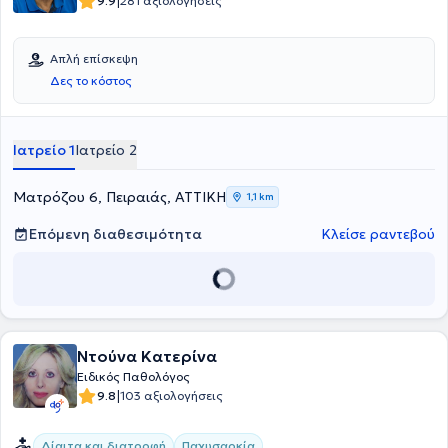
|
9.9
281 αξιολογήσεις
Απλή επίσκεψη
Δες το κόστος
Ιατρείο 1
Ιατρείο 2
Ματρόζου 6, Πειραιάς, ΑΤΤΙΚΗ
1,1 km
Επόμενη διαθεσιμότητα
Κλείσε ραντεβού
Ντούνα Κατερίνα
Ειδικός Παθολόγος
|
9.8
103 αξιολογήσεις
Δίαιτα και διατροφή
Παχυσαρκία