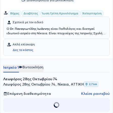
Διαθεσιμότητα για βιντεοκλήση
Βήχας
Διαβήτης
Ίωση Γρίπη Κρυολόγημα
Χοληστερίνη
Σχετικά με τον ειδικό
Ο
Dr. Παναγιωτίδης Ιωάννης
είναι Παθολόγος και διατηρεί
ιδιωτικό ιατρείο στη Νίκαια. Είναι πτυχιούχος της Ιατρικής Σχολής
του Εθνικού και Καποδιστριακού Πανεπιστημίου Αθηνών και
ακολούθως ειδικεύθηκε στην Παθολογία στη θεραπευτική κλινική
Απλή επίσκεψη
του Πανεπιστημίου Αθηνών, στο Γενικό Νοσοκομείο Αθηνών
Δες το κόστος
"Αλεξάνδρα". Τέλος, ο γιατρός συνεργάζεται με τη Cosmoclinic και
στο ιδιωτικό του ιατρείο προσφέρει πλήθος υπηρεσιών,
εξατομικευμένες για τις ανάγκες εκάστοτε ασθενούς.
Βιντεοκλήση
Ιατρείο 1
Λεωφόρος 28ης Οκτωβρίου 74
Λεωφόρος 28ης Οκτωβρίου 74, Νίκαια, ΑΤΤΙΚΗ
2,7 km
Επόμενη διαθεσιμότητα
Κλείσε ραντεβού