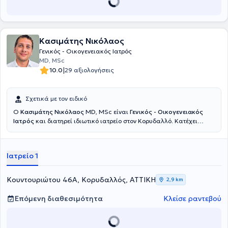
Κασιμάτης Νικόλαος
Γενικός - Οικογενειακός Ιατρός
MD, MSc
|
10.0
29 αξιολογήσεις
Σχετικά με τον ειδικό
Ο
Κασιμάτης Νικόλαος
MD, MSc είναι
Γενικός - Οικογενειακός
Ιατρός
και διατηρεί ιδιωτικό ιατρείο στον Κορυδαλλό. Κατέχει
κλινική εμπειρία τόσο στην πρωτοβάθμια φροντίδα υγείας όσο και
στο Τμήμα Επειγόντων Περιστατικών. Διατηρεί ιδιωτικό ιατρείο
στον Κορυδαλλό, ενώ παράλληλα υπηρετεί ως Επιμελητής στο
Ιατρείο 1
Τμήμα Επειγόντων Περιστατικών του Γενικού Νοσοκομείου Νίκαιας
"Άγιος Παντελεήμων". Είναι απόφοιτος της Ιατρικής Σχολής του
Αριστοτελείου Πανεπιστημίου Θεσσαλονίκης και κάτοχος
Κουντουριώτου 46Α, Κορυδαλλός, ΑΤΤΙΚΗ
2,9 km
Μεταπτυχιακού Διπλώματος στη «Διοίκηση και Διαχείριση
Υπηρεσιών Υγείας & Κοινωνικής Φροντίδας» του Πανεπιστημίου
Επόμενη διαθεσιμότητα
Κλείσε ραντεβού
Δυτικής Αττικής. Με γνώμονα την ολιστική και εξατομικευμένη
προσέγγιση του ασθενούς, παρέχει ολοκληρωμένες ιατρικές
υπηρεσίες που περιλαμβάνουν παρακολούθηση και διαχείριση