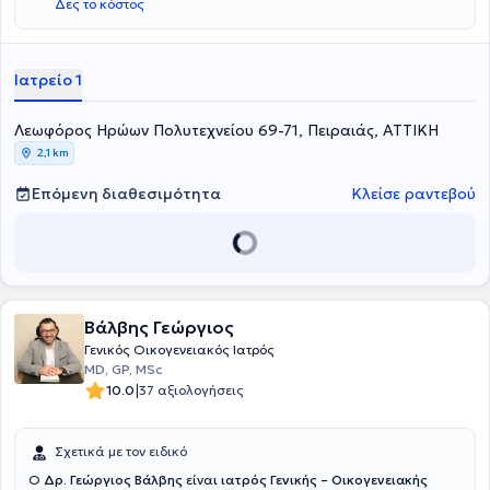
Δες το κόστος
Ιατρείο 1
Λεωφόρος Ηρώων Πολυτεχνείου 69-71, Πειραιάς, ΑΤΤΙΚΗ
2,1 km
Επόμενη διαθεσιμότητα
Κλείσε ραντεβού
Βάλβης Γεώργιος
Γενικός Οικογενειακός Ιατρός
MD, GP, MSc
|
10.0
37 αξιολογήσεις
Σχετικά με τον ειδικό
Ο
Δρ. Γεώργιος Βάλβης
είνα
ι ιατρός Γενικής – Οικογενειακής