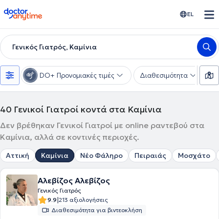
doctoranytime
EL
Γενικός Γιατρός, Καμίνια
DO+ Προνομιακές τιμές
Διαθεσιμότητα
Υ
40
Γενικοί Γιατροί κοντά στα Καμίνια
Δεν βρέθηκαν Γενικοί Γιατροί με online ραντεβού στα
Καμίνια, αλλά σε κοντινές περιοχές.
Αττική
Καμίνια
Νέο Φάληρο
Πειραιάς
Μοσχάτο
Αλεβίζος Αλεβίζος
Γενικός Γιατρός
|
9.9
213 αξιολογήσεις
Διαθεσιμότητα για βιντεοκλήση