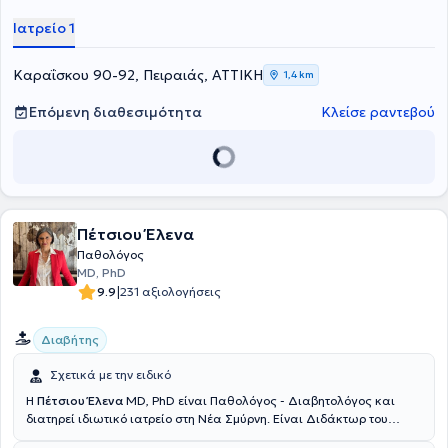
Ιατρείο 1
Καραΐσκου 90-92, Πειραιάς, ΑΤΤΙΚΗ
1,4 km
Επόμενη διαθεσιμότητα
Κλείσε ραντεβού
Πέτσιου Έλενα
Παθολόγος
MD, PhD
|
9.9
231 αξιολογήσεις
Διαβήτης
Σχετικά με την ειδικό
Η
Πέτσιου Έλενα
MD, PhD είναι Παθολόγος - Διαβητολόγος και
διατηρεί ιδιωτικό ιατρείο στη Νέα Σμύρνη. Είναι Διδάκτωρ του
Εθνικού και Καποδιστριακού Πανεπιστημίου Αθηνών και διαθέτει