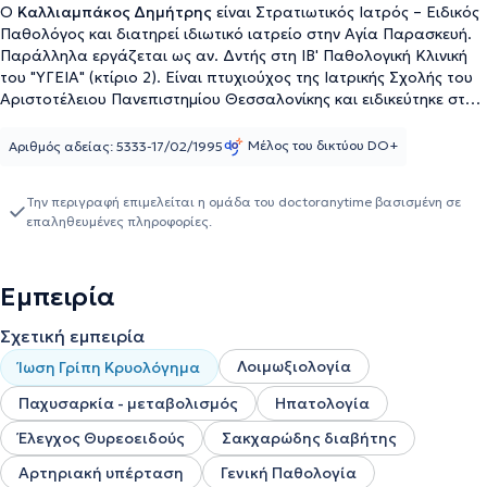
Ο
Καλλιαμπάκος Δημήτρης
είναι Στρατιωτικός Ιατρός – Ειδικός
Παθολόγος και διατηρεί ιδιωτικό ιατρείο στην Αγία Παρασκευή.
Παράλληλα εργάζεται ως αν. Δντής στη ΙΒ' Παθολογική Κλινική
του "ΥΓΕΙΑ" (κτίριο 2). Είναι πτυχιούχος της Ιατρικής Σχολής του
Αριστοτέλειου Πανεπιστημίου Θεσσαλονίκης και ειδικεύτηκε στην
Παθολογία στην Πανεπιστημιακή Κλινική του Γενικού
Νοσοκομείου Αθηνών "Λαϊκό". Ακολούθως υπηρέτησε επί σειρά
Μέλος του δικτύου DO+
Αριθμός αδείας: 5333-17/02/1995
ετών ως επιμελητής Α' Παθολογικής Κλινικής του 401 Στρατ.
Νοσοκομείου Αθηνών ενώ παράλληλα εργάστηκε επί 8ετία στην
Την περιγραφή επιμελείται η ομάδα του doctoranytime βασισμένη σε
εταιρία επείγουσας εξωνοσοκομειακής ιατρικής "SOS ΙΑΤΡΟΙ".
επαληθευμένες πληροφορίες.
Επιπλέον, μετεκπαιδεύτηκε στο Σακχαρώδη Διαβήτη στο
Διαβητολογικό Κέντρο του Γενικού Νοσοκομείου Αθηνών
"Ιπποκράτειο" και είναι τακτικό μέλος της Ελληνικής
Εμπειρία
Διαβητολογικής Εταιρείας. Έχει μακρόχρονη εμπειρία στη
διαχείριση λοιμώξεων, σακχαρώδη διαβήτη, υπερλιπιδαιμίας,
Σχετική εμπειρία
υπέρτασης, ρευματικών παθήσεων, χρόνιων συστηματικών
νοσημάτων, γηριατρικών ασθενών καθώς και κατ' οίκον παροχής
Λοιμωξιολογία
Ίωση Γρίπη Κρυολόγημα
επείγουσας εξωνοσοκομειακής φροντίδας. Τέλος, στο ιδιωτικό
ιατρείο ασκείται ενδελεχώς η προληπτική ιατρική, διενεργούνται
Παχυσαρκία - μεταβολισμός
Ηπατολογία
rapid tests, ηλεκτρονική συνταγογράφηση,
Έλεγχος Θυρεοειδούς
Σακχαρώδης διαβήτης
ηλεκτροκαρδιογράφημα και σπιρομέτρηση
Αρτηριακή υπέρταση
Γενική Παθολογία