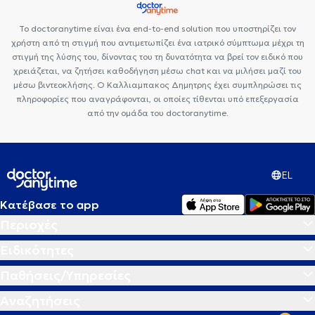
Το doctoranytime είναι ένα end-to-end solution που υποστηρίζει τον
χρήστη από τη στιγμή που αντιμετωπίζει ένα ιατρικό σύμπτωμα μέχρι τη
στιγμή της λύσης του, δίνοντας του τη δυνατότητα να βρεί τον ειδικό που
χρειάζεται, να ζητήσει καθοδήγηση μέσω chat και να μιλήσει μαζί του
μέσω βιντεοκλήσης. Ο Καλλιαμπακος Δημητρης έχει συμπληρώσει τις
πληροφορίες που αναγράφονται, οι οποίες τίθενται υπό επεξεργασία
από την ομάδα του doctoranytime.
EL
Κατέβασε το app
Περιοχές
Ειδικότητες
Παθήσεις/Υπηρεσίες
Αναζητήσεις