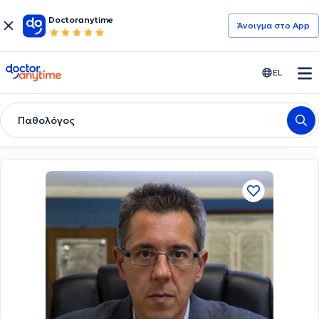
Doctoranytime
Άνοιγμα στο App
doctoranytime
EL
Παθολόγος