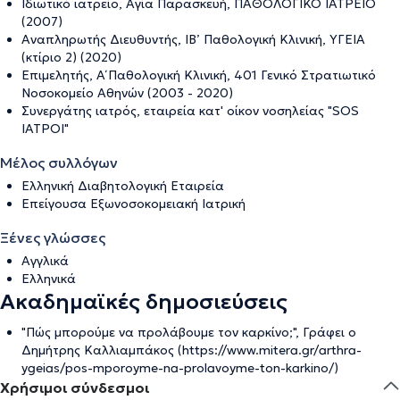
Ιδιωτικό ιατρείο, Αγία Παρασκευή, ΠΑΘΟΛΟΓΙΚΟ ΙΑΤΡΕΙΟ
(2007)
Αναπληρωτής Διευθυντής, ΙΒ’ Παθολογική Κλινική, ΥΓΕΙΑ
(κτίριο 2) (2020)
Επιμελητής, Α΄ Παθολογική Κλινική, 401 Γενικό Στρατιωτικό
Νοσοκομείο Αθηνών (2003 - 2020)
Συνεργάτης ιατρός, εταιρεία κατ' οίκον νοσηλείας "SOS
ΙΑΤΡΟΙ"
Μέλος συλλόγων
Ελληνική Διαβητολογική Εταιρεία
Επείγουσα Εξωνοσοκομειακή Ιατρική
Ξένες γλώσσες
Αγγλικά
Ελληνικά
Ακαδημαϊκές δημοσιεύσεις
"Πώς μπορούμε να προλάβουμε τον καρκίνο;", Γράφει ο
Δημήτρης Καλλιαμπάκος (https://www.mitera.gr/arthra-
ygeias/pos-mporoyme-na-prolavoyme-ton-karkino/)
Χρήσιμοι σύνδεσμοι