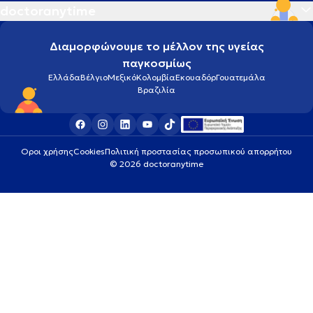
doctoranytime
Διαμορφώνουμε το μέλλον της υγείας
παγκοσμίως
Ελλάδα
Βέλγιο
Μεξικό
Κολομβία
Εκουαδόρ
Γουατεμάλα
Βραζιλία
Οροι χρήσης
Cookies
Πολιτική προστασίας προσωπικού απορρήτου
© 2026 doctoranytime