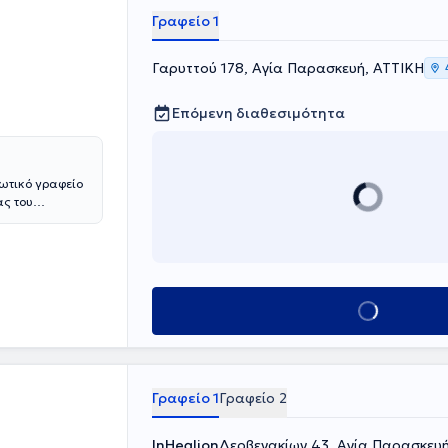
ι ελέγχου
Γραφείο 1
ε σκοπό την
κό site
Γαρυττού 178, Αγία Παρασκευή, ΑΤΤΙΚΗ
λόγων Ελλάδος.
Επόμενη διαθεσιμότητα
ιωτικό γραφείο
ας του
ν σπουδών της
 "Αλεξάνδρα",
, υπερηλίκων
απτυχιακές της
φαρμοσμένη
Κλείσε ραντεβού
ία έχει ως
νόσου σε
ροκόπειο
κού
τηριακή βοηθός
Γραφείο 1
Γραφείο 2
χει σε
 του τομέα της
InHealion
Δερβενακίων 43, Αγία Παρασκευή