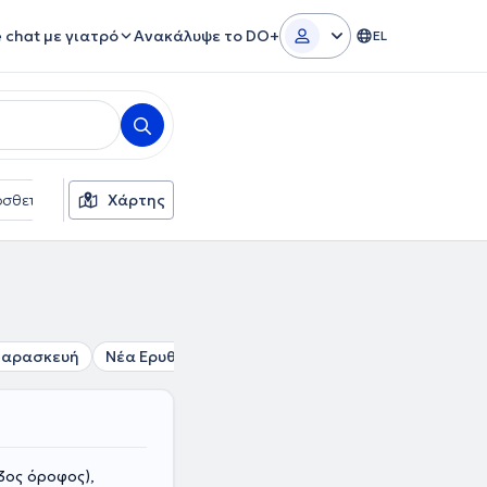
e chat με γιατρό
Ανακάλυψε το DO+
EL
σθετα φίλτρα
Χάρτης
Γλώσσες
Ασφαλιστικές εταιρείες
Παρασκευή
Νέα Ερυθραία
Εκάλη
Πεύκη
Χαλάνδρι
3ος όροφος),