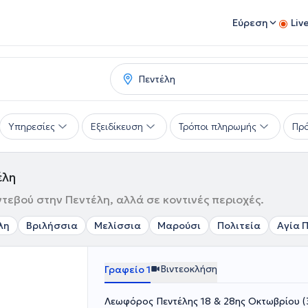
Εύρεση
Liv
Υπηρεσίες
Εξειδίκευση
Τρόποι πληρωμής
Πρό
έλη
ντεβού στην Πεντέλη, αλλά σε κοντινές περιοχές.
λη
Βριλήσσια
Μελίσσια
Μαρούσι
Πολιτεία
Αγία 
Βιντεοκλήση
Γραφείο 1
Λεωφόρος Πεντέλης 18 & 28ης Οκτωβρίου (