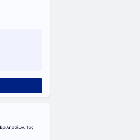
Βριλησσίων, 1ος