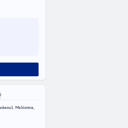
η
νάκου), Μελίσσια,