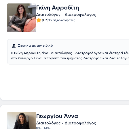
Αναργύρων και διδάσκει σε τμήματα διαιτητικής και τεχνολογίας κα
Γκίνη Αφροδίτη
τροφίμων και ποτών. Έχει παρακολουθήσει ένα πλήθος σεμιναρίων μ
Διαιτολόγος - Διατροφολόγος
επιμόρφωσή του στο τομέα του και είναι αρθρογράφος στο επιστημονι
psycholozin. Τέλος, είναι μέλος της Ένωσης Διαιτολόγων - Διατροφο
|
9.7
13 αξιολογήσεις
Σχετικά με την ειδικό
Η
Γκίνη Αφροδίτη
είναι Διαιτολόγος - Διατροφολόγος και διατηρεί ιδ
στο Χολαργό. Είναι απόφοιτη του τμήματος Διατροφής και Διαιτολογί
Αλεξάνδρειου Τεχνολογικού Εκπαιδευτικού Ιδρύματος. Στο πλαίσιο τω
πραγματοποίησε πρακτική της άσκηση στο Γενικό Νοσοκομείο Αθηνών
όπου εκπαιδεύτηκε στη διατροφική διαχείριση εγκύων, καρκινοπαθών
και ατόμων με μεταβολικό σύνδρομο. Ακολούθως, ολοκλήρωσε τις μετ
σπουδές στο Χαροκόπειο Πανεπιστήμιο Αθηνών με ειδίκευση στην "Ε
Διαιτολογία - Διατροφή" με κατεύθυνση στη Μοριακή Διατροφή, η οπο
βασικό στόχο τη μελέτη της σχέσης της διατροφής της υγείας και της 
κυτταρικό και μοριακό επίπεδο. Συνέχισε τη συνεργασία της με το Χα
Πανεπιστήμιο ως επιστημονικός συνεργάτης, στο πλαίσιο του ερευνητι
προγράμματος MAST4HEALTH, και στη συνέχεια εργάστηκε ως εργασ
Γεωργίου Άννα
στη διαγνωστική εταιρεία Randox στη Βόρεια Ιρλανδία. Τέλος, συμμετέ
συνέδρια και σεμινάρια και παρακολουθεί τις επιστημονικές εξελίξεις
Διαιτολόγος - Διατροφολόγος
διατροφής.
BSc, MSc