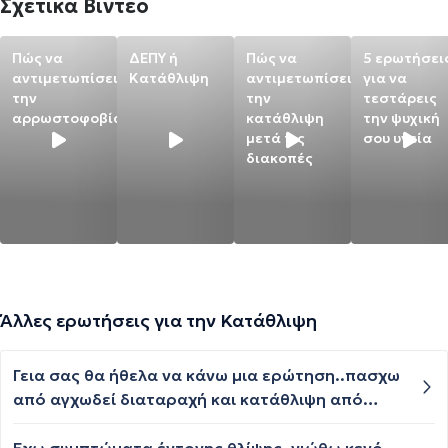
Σχετικά Βίντεο
Πώς να
ΔΕΠΥ ή
Πώς να
5 ερωτήσει
αντιμετωπίσεις
Κατάθλιψη
αντιμετωπίσεις
για να
την
την
τεστάρεις
αρρωστοφοβία
κατάθλιψη
την ψυχική
μετά τις
σου υγεία
διακοπές
Άλλες ερωτήσεις για την Κατάθλιψη
Γεια σας θα ήθελα να κάνω μια ερώτηση..πασχω
από αγχωδεί διαταραχή και κατάθλιψη από
πολύ μικρή ηλικία έχω ταλαιπωρηθεί πάρα πολύ
με έντονα συμπτώματα για πολλά χρόνια ..κάνω