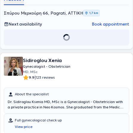
Σπύρου Μερκούρη 66, Pagrati, ΑΤΤΙΚΗ
1,7 km
Next availability
Book appointment
Sidiroglou Xenia
Gynecologist - Obstetrician
MD, MSc
|
9.9
123 reviews
About the specialist
Dr. Sidiroglou Ksenia MD, MSc is a Gynecologist - Obstetrician with
a private practice in Neo Kosmos. She graduated from the Medical
School of the National and Kapodistrian University of Athens and
the Department of Midwifery at the University of West Attica. She
Full gynecological check up
holds a Master of Science degree in Nursing from the University of
View price
Alabama, United States. In pursuit of continuous professional