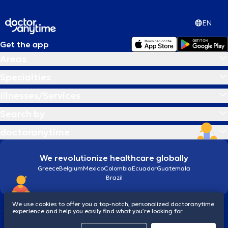
Αναλαμβάνει την παρακολούθηση της εγκυμοσύνης, προβλήματα
που σχετίζονται με τις διαταραχές περιόδου, έλεγχο γονιμότητας,
EN
εμμηνόπαυση, παθολογία τραχήλου και άλλα. Τέλος, είναι μέλος
της European Society of Gynaecological Oncology, της European
Society of Reproductive Medicine, της International Society of
Get the app
Ultrasounds in Obstetrics and Gynaecology, της Ελληνικής
Areas
Εταιρείας Περιγεννητικής Ιατρικής και του Ιατρικού Συλλόγου
Αθηνών.
Specialties
Illnesses/Services
Search by
doctoranytime
We revolutionize healthcare globally
Greece
Belgium
Mexico
Colombia
Ecuador
Guatemala
Brazil
We use cookies to offer you a top-notch, personalized doctoranytime
experience and help you easily find what you’re looking for.
Terms and conditions
Cookies
doctoranytime: Data Protection Policy