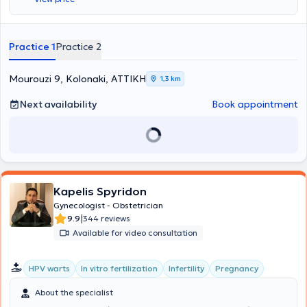
surgery. He collaborates with Iaso Hospital and also manages
pediatric cases. Both of his medical offices are accessible to
individuals with special needs. In his private practice, he offers a
wide range of services tailored to the needs of each woman.
Practice 1
Practice 2
Mourouzi 9, Kolonaki, ΑΤΤΙΚΗ
1,3 km
Next availability
Book appointment
Kapelis Spyridon
Gynecologist - Obstetrician
|
9.9
344 reviews
Available for video consultation
HPV warts
In vitro fertilization
Infertility
Pregnancy
About the specialist