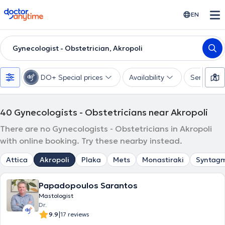
doctoranytime
EN
Gynecologist - Obstetrician, Akropoli
DO+ Special prices
Availability
Services
40
Gynecologists - Obstetricians near Akropoli
There are no Gynecologists - Obstetricians in Akropoli
with online booking. Try these nearby instead.
Attica
Akropoli
Plaka
Mets
Monastiraki
Syntag
Papadopoulos Sarantos
Mastologist
Dr.
|
9.9
17 reviews