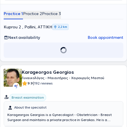
cases related to cervical lesions, fibroids, warts, and infertility.
Additionally, he offers services such as comprehensive
gynecological examinations, diagnostic and operative laparoscopy
Practice 1
Practice 2
Practice 3
and hysteroscopy, and colposcopy. Finally, Dr. Zampas is a member
of the Athens Medical Association, the Hellenic Society of
Colposcopy, and the Hellenic Obstetrics and Gynecology Society.
Kuprou 2 , Pallini, ΑΤΤΙΚΗ
2,2 km
Next availability
Book appointment
Karageorgos Georgios
Γυναικολόγος - Μαιευτήρας - Χειρουργός Μαστού
|
9.9
192 reviews
Breast examination
About the specialist
Karageorgos Georgios is a Gynecologist - Obstetrician - Breast
Surgeon and maintains a private practice in Gerakas. He is a
graduate of the Medical School of the University of Patras and