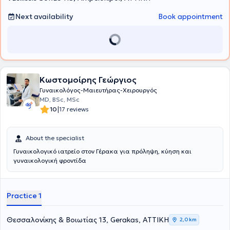
General Pediatric Hospital, and "Elena Venizelou" General Hospital.
He actively participates in numerous conferences and seminars in
Next availability
Book appointment
Greece and abroad as part of his continuing education and has
published articles in both Greek and international journals. Finally,
the doctor is a member of numerous scientific associations and
societies.
Κωστομοίρης Γεώργιος
Γυναικολόγος-Μαιευτήρας-Χειρουργός
MD, BSc, MSc
|
10
17 reviews
About the specialist
Γυναικολογικό ιατρείο στον Γέρακα για πρόληψη, κύηση και
γυναικολογική φροντίδα
Practice 1
Θεσσαλονίκης & Βοιωτίας 13, Gerakas, ΑΤΤΙΚΗ
2,0 km