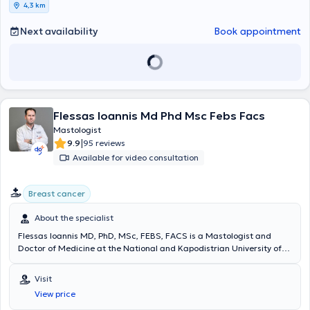
4,3 km
Next availability
Book appointment
Flessas Ioannis Md Phd Msc Febs Facs
Mastologist
|
9.9
95 reviews
Available for video consultation
Breast cancer
About the specialist
Flessas Ioannis MD, PhD, MSc, FEBS, FACS is a Mastologist and
Doctor of Medicine at the National and Kapodistrian University of
Athens Medical School, with private practices in Vrilissia and
Ampelokipoi. He studied at the National and Kapodistrian University
Visit
of Athens Medical School and completed postgraduate studies at
View price
the Medical School of Democritus University of Thrace,