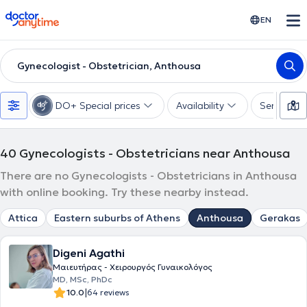
doctoranytime
EN
Gynecologist - Obstetrician, Anthousa
DO+ Special prices
Availability
Services
40
Gynecologists - Obstetricians near Anthousa
There are no Gynecologists - Obstetricians in Anthousa
with online booking. Try these nearby instead.
Attica
Eastern suburbs of Athens
Anthousa
Gerakas
Digeni Agathi
Μαιευτήρας - Χειρουργός Γυναικολόγος
MD, MSc, PhDc
|
10.0
64 reviews