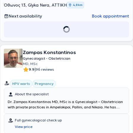
Όθωνος 13, Glyka Nera, ΑΤΤΙΚΗ
4,8 km
Next availability
Book appointment
Zampas Konstantinos
Gynecologist - Obstetrician
MD, MSc
|
9.9
96 reviews
HPV warts
Pregnancy
About the specialist
Dr. Zampas Konstantinos MD, MSc is a Gynecologist – Obstetrician
with private practices in Ampelokipoi, Pallini, and Nikaia. He has
undergone further training in regenerative and reproductive
medicine as well as laparoscopic surgery, and has specialized in
Full gynecological check up
assisted reproduction and cervical pathology at the Gynecological -
View price
Obstetric Clinics "Mitera" and "Alexandra." Currently, he manages