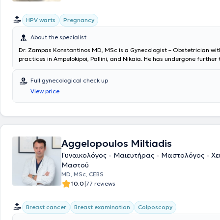
HPV warts
Pregnancy
About the specialist
Dr. Zampas Konstantinos MD, MSc is a Gynecologist – Obstetrician wit
practices in Ampelokipoi, Pallini, and Nikaia. He has undergone further t
regenerative and reproductive medicine as well as laparoscopic surge
specialized in assisted reproduction and cervical pathology at the Gyn
Full gynecological check up
Obstetric Clinics "Mitera" and "Alexandra." Currently, he manages cas
View price
cervical lesions, fibroids, warts, and infertility. Additionally, he offers 
comprehensive gynecological examinations, diagnostic and operative
and hysteroscopy, and colposcopy. Finally, Dr. Zampas is a member of 
Medical Association, the Hellenic Society of Colposcopy, and the Hellen
and Gynecology Society.
Aggelopoulos Miltiadis
Γυναικολόγος - Μαιευτήρας - Μαστολόγος - Χε
Μαστού
MD, MSc, CEBS
|
10.0
77 reviews
Breast cancer
Breast examination
Colposcopy