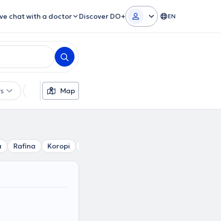
ive chat with a doctor
Discover DO+
EN
rs
Languages
Map
Insurances
Gender
a
Rafina
Koropi
Artemida
Nea Makri
Markopoulo