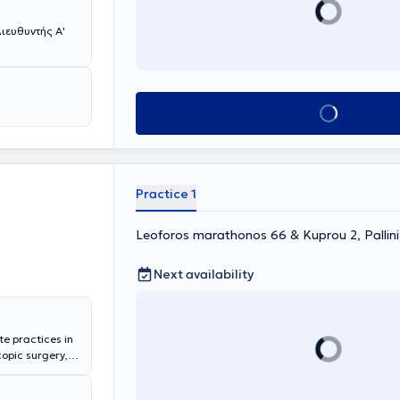
ιευθυντής Α'
Book appointment
Practice 1
Leoforos marathonos 66 & Kuprou 2, Pallin
Next availability
te practices in
opic surgery,
ent and
 Obstetrics) by