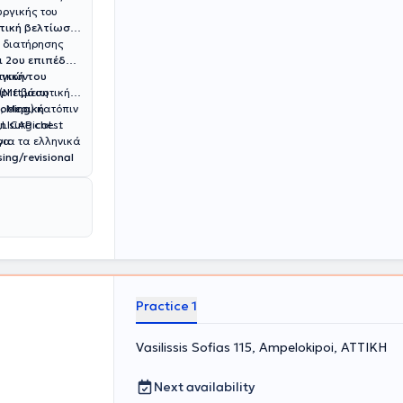
ργικής του
τική βελτίωση
ή διατήρησης
ι 2ου επιπέδου
τικών
κή του
lift,μειωτική
(Με βάση
),
toοing
Μερική
) κατόπιν
n surgical
,LICAP chest
ρα
ing/revisional
Practice 1
Vasilissis Sofias 115, Ampelokipoi, ΑΤΤΙΚΗ
Next availability