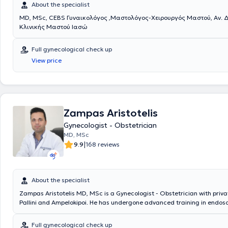
About the specialist
MD, MSc, CEBS Γυναικολόγος ,Μαστολόγος-Χειρουργός Μαστού, Αν. Δ
Κλινικής Μαστού Ιασώ
Full gynecological check up
View price
Zampas Aristotelis
Gynecologist - Obstetrician
MD, MSc
|
9.9
168 reviews
About the specialist
Zampas Aristotelis MD, MSc is a Gynecologist - Obstetrician with priva
Pallini and Ampelokipoi. He has undergone advanced training in endosc
infertility, and urogynecology and has been certified in the Managem
Treatment of Obstetric Emergencies - ALSO (Advanced Life Support in
Full gynecological check up