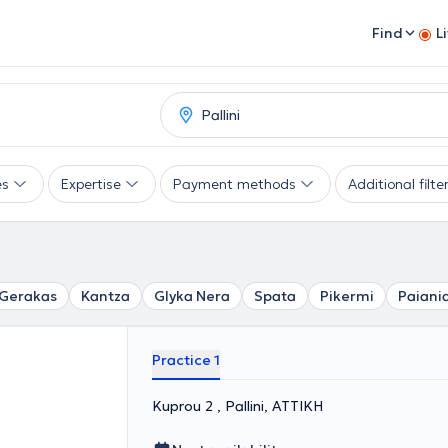
Find
L
es
Expertise
Payment methods
Additional filte
Gerakas
Kantza
Glyka Nera
Spata
Pikermi
Paiani
Practice 1
Kuprou 2 , Pallini, ΑΤΤΙΚΗ