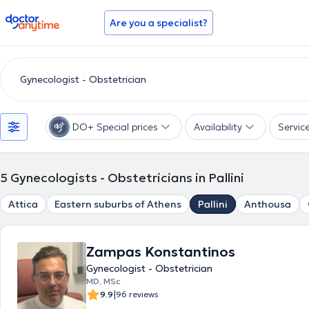
doctoranytime
Are you a specialist?
DO+ Special prices
Availability
Servic
5
Gynecologists - Obstetricians in Pallini
Attica
Eastern suburbs of Athens
Pallini
Anthousa
Zampas Konstantinos
Gynecologist - Obstetrician
MD, MSc
|
9.9
96 reviews