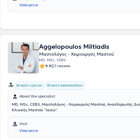
the Hellenic Society of Obstetric and Gynecological Emergency. Addition
View price
Scientific Collaborator at the "Mitera" and "Rea" Maternity Hospitals.
career, he has participated in numerous conferences and seminars. Fu
physician has experience in colposcopy, hysteroscopy, treatment of fibr
condylomas, as well as high-risk pregnancies.
Aggelopoulos Miltiadis
Μαστολόγος - Χειρουργός Μαστού
MD, MSc, CEBS
|
9.9
21 reviews
Breast cancer
Breast examination
About the specialist
MD, MSc, CEBS, Μαστολόγος - Χειρουργός Μαστού, Αναπληρωτής Διευθυντής Α’
Κλινικής Μαστού “Ιασώ”.
Visit
View price