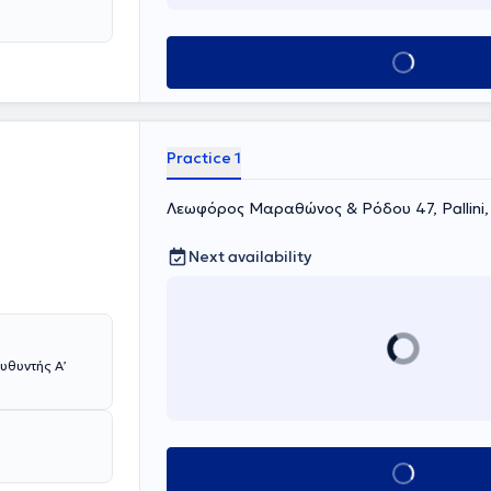
ally, he is a
 Throughout his
rthermore, the
Book appointment
oids,
Practice 1
Λεωφόρος Μαραθώνος & Ρόδου 47, Pallini,
Next availability
Book appointment