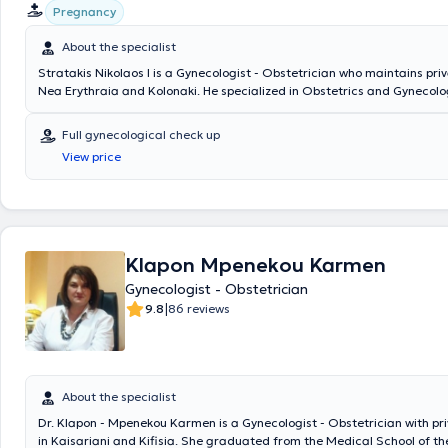
Pregnancy
About the specialist
Stratakis Nikolaos I is a Gynecologist - Obstetrician who maintains priv
Nea Erythraia and Kolonaki. He specialized in Obstetrics and Gynecolog
University Obstetrics and Gynecology Clinic of the General Hospital of
"Alexandra" and has extensive experience in gynecological surgery an
Full gynecological check up
surgery. He collaborates with Iaso Hospital and also manages pediatric
View price
his medical offices are accessible to individuals with special needs. In h
practice, he offers a wide range of services tailored to the needs of 
Klapon Mpenekou Karmen
Gynecologist - Obstetrician
|
9.8
86 reviews
About the specialist
Dr. Klapon - Mpenekou Karmen is a Gynecologist - Obstetrician with pr
in Kaisariani and Kifisia. She graduated from the Medical School of the