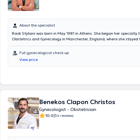
About the specialist
Roidi Styliani was born in May 1981 in Athens. She began her specialty t
Obstetrics and Gynecology in Manchester, England, where she stayed fo
During this time, she has overseen over 1,000 normal deliveries and re
in high-risk pregnancies. In 2017, she completed her specialty training
Full gynecological check up
commenced her training in pediatric and adolescent gynecology at A
View price
Hospital. After four years, she officially obtained the title of specialist 
gynecologist following examinations at the International Federation of
Adolescent Gynecology Board (IFEPAG). With her comprehensive medic
experience, and continuous scientific updates, she addresses the need
woman from childhood through menopause.
Benekos Clapon Christos
Gynecologist - Obstetrician
|
10.0
34 reviews