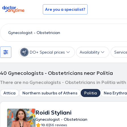
doctoranytime
Are you a specialist?
DO+ Special prices
Availability
Servic
40
Gynecologists - Obstetricians near Politia
There are no Gynecologists - Obstetricians in Politia wit
Attica
Northern suburbs of Athens
Politia
Nea Erythra
Roidi Styliani
Gynecologist - Obstetrician
|
10.0
66 reviews