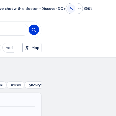
ive chat with a doctor
Discover DO+
EN
Additional filters
Map
Languages
Insurances
Ge
ki
Drosia
Lykovrysi
Krioneri
Stamata
Penteli
An