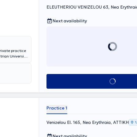
 doctor is a
ELEUTHERIOU VENIZELOU 63, Nea Erythrai
Next availability
rivate practice
trian University
ny years of
s Mitera, Leto,
 and national
Book appointment
Practice 1
Venizelou El. 165, Nea Erythraia, ΑΤΤΙΚΗ
1
Next availability