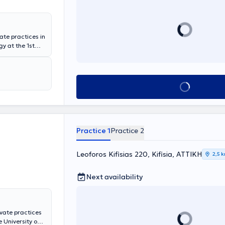
ate practices in
y at the 1st
 Athens
d laparoscopic
 cases. Both of
is private
Book appointment
each woman.
Practice 1
Practice 2
Leoforos Kifisias 220, Kifisia, ΑΤΤΙΚΗ
2,5 
Next availability
ivate practices
 University of