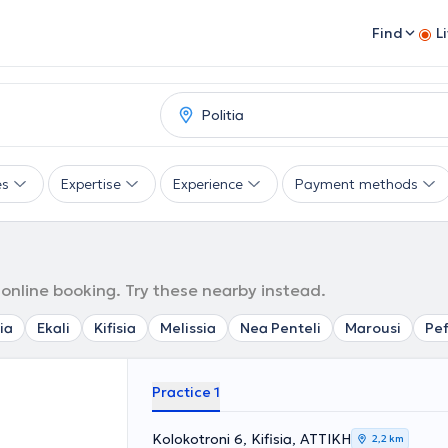
Find
L
es
Expertise
Experience
Payment methods
h online booking. Try these nearby instead.
ia
Ekali
Kifisia
Melissia
Nea Penteli
Marousi
Pef
Practice 1
Kolokotroni 6, Kifisia, ΑΤΤΙΚΗ
2,2 km