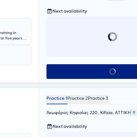
Next availability
raining in
r five years.
ceived training
 in Greece and
lexandra
pediatric
 Pediatric and
Book appointment
al education,
s of every
Practice 1
Practice 2
Practice 3
Λεωφόρος Κηφισίας 220, Kifisia, ΑΤΤΙΚΗ
Next availability