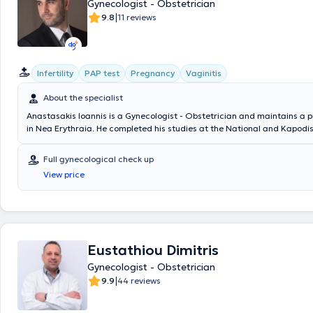
Gynecologist - Obstetrician
published articles in both Greek and international journals. Finally, the
member of numerous scientific associations and societies.
|
9.8
11 reviews
Infertility
PAP test
Pregnancy
Vaginitis
About the specialist
Anastasakis Ioannis is a Gynecologist - Obstetrician and maintains a p
in Nea Erythraia. He completed his studies at the National and Kapodis
of Athens and possesses extensive experience and training. He has ma
clinical experience and collaborates with the private maternity hospital
Full gynecological check up
and IASO. Furthermore, he has participated in numerous international
View price
medical conferences.
Eustathiou Dimitris
Gynecologist - Obstetrician
|
9.9
44 reviews