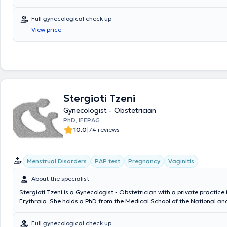
Romania and specialized in Obstetrics and Gynecology at the General 
Piraeus "Tzaneio." She has been trained in Gynecological and Obstetri
Full gynecological check up
and holds a license to perform gynecological ultrasounds. Additionally,
View price
specialized in Acupuncture in both Greece and China. Furthermore, sh
participated in over 20 Greek and international scientific conferences
seminars, as well as numerous acupuncture conferences and seminars. 
practices, she offers a wide range of services, tailored to the individu
woman.
Stergioti Tzeni
Gynecologist - Obstetrician
PhD, IFEPAG
|
10.0
74 reviews
Menstrual Disorders
PAP test
Pregnancy
Vaginitis
About the specialist
Stergioti Tzeni is a Gynecologist - Obstetrician with a private practice
Erythraia. She holds a PhD from the Medical School of the National an
University of Athens, graduated from the Medical School of the Univers
and completed her specialty in Obstetrics & Gynecology. She is certifie
Full gynecological check up