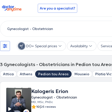
doctoranytime
Are you a specialist?
DO+ Special prices
Availability
Servic
3
Gynecologists - Obstetricians in Pedion tou Areo
Attica
Athens
Pedion tou Areos
Mouseio
Platia Vic
Kalogeris Erion
Gynecologist - Obstetrician
MD, MSc, PhDc
|
10
26 reviews