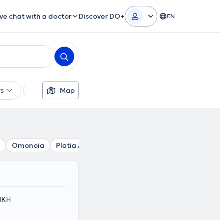
ive chat with a doctor
Discover DO+
EN
rs
Languages
Map
Insurances
Gender
Omonoia
Platia Attikis
Stathmos Larisis
Lycabettus
ΤΙΚΗ