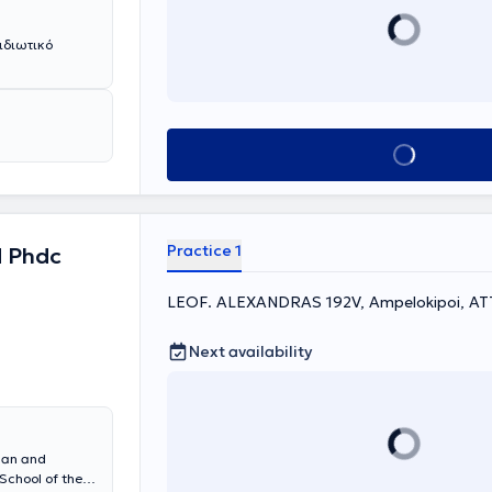
ιδιωτικό
Book appointment
Practice 1
 Phdc
LEOF. ALEXANDRAS 192V, Ampelokipoi, ΑΤ
Next availability
ian and
School of the