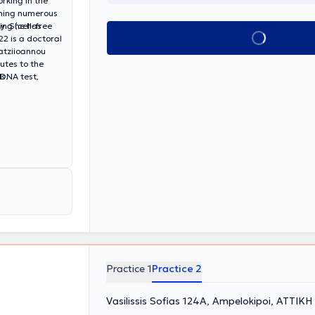
rking in the
rming numerous
ly. She has
ng (cell-free
Book appointment
2 is a doctoral
Xatziioannou
utes to the
ls.
DNA test,
Practice 1
Practice 2
Vasilissis Sofias 124A, Ampelokipoi, ΑΤΤΙΚΗ