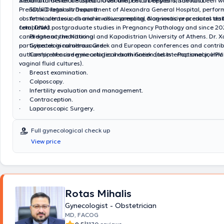
Alexandra General Hospital. Over the past three years, she has been wo
Second trimester detailed ultrasound, Fetal Doppler ultrasound.
Prenatal Diagnosis Department of Alexandra General Hospital, perfo
· 3D/4D fetal ultrasound.
obstetric ultrasounds and invasive prenatal diagnostic procedures dai
· Amniocentesis, chorionic villus sampling, Non-invasive prenatal testi
completed postgraduate studies in Pregnancy Pathology and since 202
fetal DNA).
candidate at the National and Kapodistrian University of Athens. Dr. 
· Pregnancy monitoring.
participates in numerous Greek and European conferences and contrib
· Gynecological ultrasound.
authorship of academic articles in both Greek and international journa
· Comprehensive gynecological examination (tests – Pap smear, HPV 
vaginal fluid cultures).
· Breast examination.
· Colposcopy.
· Infertility evaluation and management.
· Contraception.
· Laparoscopic Surgery.
Full gynecological check up
View price
Rotas Mihalis
Gynecologist - Obstetrician
MD, FACOG