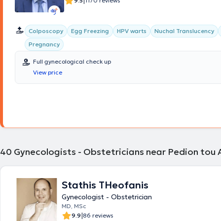
|
9.5
1170 reviews
Colposcopy
Egg Freezing
HPV warts
Nuchal Translucency
Pregnancy
Full gynecological check up
View price
40
Gynecologists - Obstetricians near Pedion tou 
Stathis THeofanis
Gynecologist - Obstetrician
MD, MSc
|
9.9
86 reviews