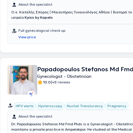
About the specialist
Ο κ. Καπελής Σπύρος ( Μαιευτήρας Γυναικολόγος Αθήνα ) διατηρεί το 
ιατρείο
Kyisis by Kapelis
Full gynecological check up
View price
Papadopoulos Stefanos Md Fmd
Gynecologist - Obstetrician
|
10.0
48 reviews
HPV warts
Hysteroscopy
Nuchal Translucency
Pregnancy
About the specialist
Dr. Papadopoulos Stefanos Md Fmd Phdc is a Gynecologist - Obstetric
maintains a private practice in Ampelokipoi. He studied at the Medical 