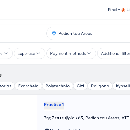
Find
L
es
Expertise
Payment methods
Additional filte
s
torias
Exarcheia
Polytechnio
Gizi
Poligono
Kypseli
Practice 1
3ης Σεπτεμβρίου 65, Pedion tou Areos, ΑΤ