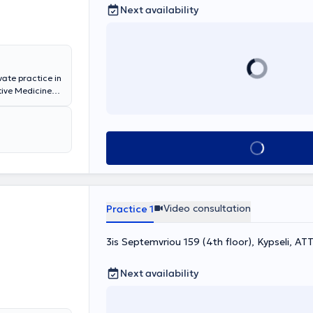
Next availability
vate practice in
tive Medicine
f Athens. He
and specialized
nit of the
bstetrics -
Book appointment
 Hospital
ticancer
l development
s in
as at the
Video consultation
Practice 1
Leuven,
production and
3is Septemvriou 159 (4th floor), Kypseli, ΑΤ
copic Surgery.
Next availability