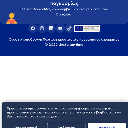
παγκοσμίως
Ελλάδα
Βέλγιο
Μεξικό
Κολομβία
Εκουαδόρ
Γουατεμάλα
Βραζιλία
Οροι χρήσης
Cookies
Πολιτική προστασίας προσωπικού απορρήτου
© 2026 doctoranytime
Χρησιμοποιούμε cookies για να σου προσφέρουμε μια κορυφαία
προσωποποιημένη εμπειρία doctoranytime και να σε βοηθήσουμε να
βρεις εύκολα αυτό που ψάχνεις.
Προσαρμογή
Απόρριψη
Aποδοχή