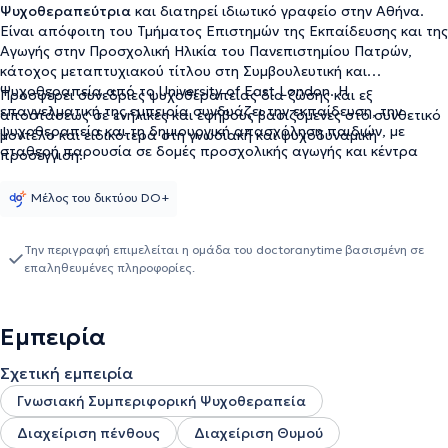
Ψυχοθεραπεύτρια
και διατηρεί ιδιωτικό γραφείο στην Αθήνα.
Είναι απόφοιτη του Τμήματος Επιστημών της Εκπαίδευσης και της
Αγωγής στην Προσχολική Ηλικία του Πανεπιστημίου Πατρών,
κάτοχος μεταπτυχιακού τίτλου στη Συμβουλευτική και
Ψυχοθεραπεία από το University of East London. Η
Προσφέρει συνεδρίες ψυχοθεραπείας δια ζώσης και εξ
επαγγελματική της εμπειρία συνδυάζει την εκπαίδευση, την
αποστάσεως σε ενήλικες και εφήβους βασιζόμενες στο συνθετικό
ψυχοθεραπεία και τη δημιουργική απασχόληση παιδιών, με
μοντέλο και ειδικότερα στη γνωσιακή και ψυχοδυναμική
σταθερή παρουσία σε δομές προσχολικής αγωγής και κέντρα
προσέγγιση.
ψυχικής υγείας. Έχει εργαστεί για πολλά χρόνια ως υπεύθυνη
δασκάλα σε τμήματα νηπιαγωγείου ενώ από το 2022 προσφέρει
Μέλος του δικτύου DO+
συνεδρίες ψυχοθεραπείας σε ενήλικες και εφήβους έχοντας
προηγουμένως συνεργαστεί με φορείς όπως το Κέντρο Ημέρας
"ΙΑΣΙΣ" και το Roots Wellness Center. Παρακολουθεί σταθερά
Την περιγραφή επιμελείται η ομάδα του doctoranytime βασισμένη σε
επαληθευμένες πληροφορίες.
σεμινάρια, εμπλουτίζοντας τις γνώσεις της και τις
ψυχοθεραπευτικές της δεξιότητες.
Εμπειρία
Σχετική εμπειρία
Γνωσιακή Συμπεριφορική Ψυχοθεραπεία
Διαχείριση πένθους
Διαχείριση Θυμού