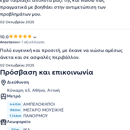
έχω ταιριάξει απόλυτα μαζί της και νιώθω πως
πραγματικά με βοηθάει στην αντιμετώπιση των
προβλημάτων μου.
02 Οκτωβρίου 2025
10.0
Anastasios
• 1 αξιολόγηση
Πολύ ευγενική και προσιτή, με έκανε να νιώσω αμέσως
άνετα και σε ασφαλές περιβάλλον.
02 Οκτωβρίου 2025
Πρόσβαση και επικοινωνία
Διεύθυνση
Κόνιαρη 45, Αθήνα, Αττική
Μετρό
ΑΜΠΕΛΌΚΗΠΟΙ
440m
ΜΈΓΑΡΟ ΜΟΥΣΙΚΉΣ
960m
ΠΑΝΌΡΜΟΥ
1,14km
Λεωφορείο
ΙΚΑ
50m