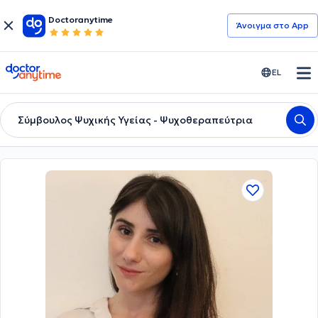
Doctoranytime
Άνοιγμα στο App
doctoranytime
EL
Σύμβουλος Ψυχικής Υγείας - Ψυχοθεραπεύτρια