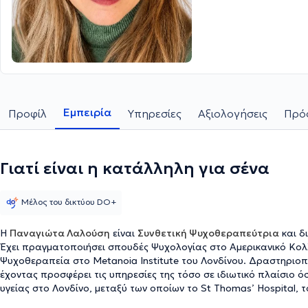
Εμπειρία
Προφίλ
Υπηρεσίες
Αξιολογήσεις
Πρόσ
Γιατί είναι η κατάλληλη για σένα
Μέλος του δικτύου DO+
Η
Παναγιώτα Λαλούση
είναι
Συνθετική Ψυχοθεραπεύτρια
και δ
Έχει πραγματοποιήσει σπουδές Ψυχολογίας στο Αμερικανικό Κολλέ
Ψυχοθεραπεία στο Metanoia Institute του Λονδίνου. Δραστηριοπ
έχοντας προσφέρει τις υπηρεσίες της τόσο σε ιδιωτικό πλαίσιο όσ
υγείας στο Λονδίνο, μεταξύ των οποίων το St Thomas’ Hospital, το
το Bereft Counselling Service.