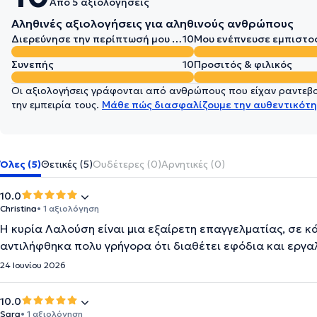
Από 5 αξιολογήσεις
Αληθινές αξιολογήσεις για αληθινούς ανθρώπους
Διερεύνησε την περίπτωσή μου σε βάθος
10
Μου ενέπνευσε εμπιστο
Συνεπής
10
Προσιτός & φιλικός
Οι αξιολογήσεις γράφονται από ανθρώπους που είχαν ραντεβού
την εμπειρία τους.
Μάθε πώς διασφαλίζουμε την αυθεντικότη
Όλες (5)
Θετικές (5)
Ουδέτερες (0)
Αρνητικές (0)
10.0
Christina
• 1 αξιολόγηση
Η κυρία Λαλούση είναι μια εξαίρετη επαγγελματίας, σε κ
αντιλήφθηκα πολυ γρήγορα ότι διαθέτει εφόδια και εργαλ
24 Ιουνίου 2026
10.0
Sara
• 1 αξιολόγηση