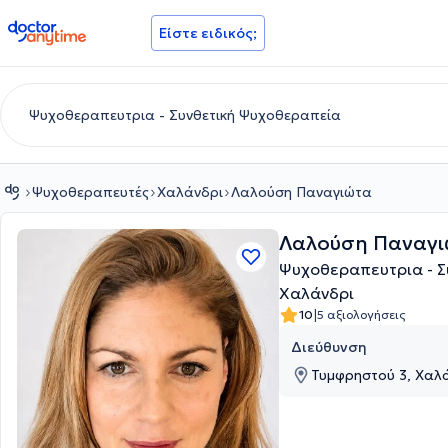
doctoranytime
Είστε ειδικός;
Ψυχοθεραπευτές
Χαλάνδρι
Λαλούση Παναγιώτα
Λαλούση Παναγι
Ψυχοθεραπευτρια - Σ
Χαλάνδρι
|
10
5 αξιολογήσεις
Διεύθυνση
Τυμφρηστού 3, Χαλά