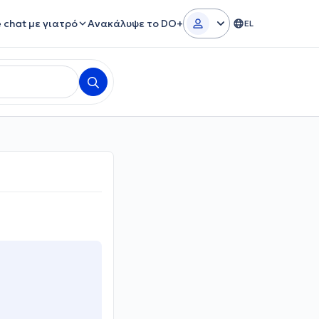
e chat με γιατρό
Ανακάλυψε το DO+
EL