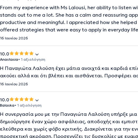
From my experience with Ms Lalousi, her ability to listen
stands out to me a lot. She has a calm and reassuring ap
productive and meaningful. I appreciated how she helped
offered strategies that were easy to apply in everyday lif
16 Ιουνίου 2026
10.0
Anastasia
• 1 αξιολόγηση
Η Παναγιώτα Λαλούση έχει μάτια ανοιχτά και καρδιά επίσ
ακούει αλλά και ότι βλέπει και αισθάνεται. Προσφέρει 
16 Ιουνίου 2026
10.0
Balaska
• 1 αξιολόγηση
Η συνεργασία μου με την Παναγιώτα Λαλούση υπήρξε μια 
δημιούργησε έναν χώρο ασφάλειας, αποδοχής και εμπισ
ελεύθερα και χωρίς φόβο κριτικής. Διακρίνεται για την ε
προσεκτική ακρόαση. Προσεγγίζει τις δυσκολίες με ευαι