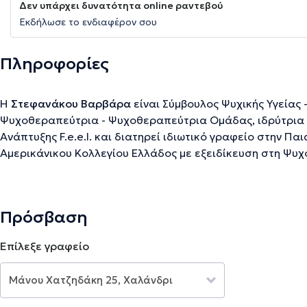
Δεν υπάρχει δυνατότητα online ραντεβού
Εκδήλωσε το ενδιαφέρον σου
Πληροφορίες
H
Στεφανάκου Βαρβάρα
είναι Σύμβουλος Ψυχικής Υγείας 
Ψυχοθεραπεύτρια - Ψυχοθεραπεύτρια Ομάδας, ιδρύτρια
Ανάπτυξης F.e.e.l. και διατηρεί ιδιωτικό γραφείο στην Παι
Αμερικάνικου Κολλεγίου Ελλάδος με εξειδίκευση στη Ψυχ
Ευρωπαϊκού Πιστοποιητικού Ψυχοθεραπείας και έκανε μ
Διαπολιτισμική Ψυχολογία στο Brunel University του Λονδ
στη Συστημική Ψυχοθεραπεία, στη Θεραπεία Οικογένεια
Πρόσβαση
στο Αθηναϊκό Κέντρο Μελέτης του Ανθρώπου (ΑΚΜΑ), όπο
Συνεργάτης μέχρι και σήμερα. Επιπλέον, εδώ και 3 χρόνια
Επίλεξε γραφείο
EAP που αποτελεί την ηγέτιδα εταιρεία παροχής των Emp
στην Ελλάδα. Κατά τη διάρκεια της καριέρας της, έχει ερ
οργανισμούς, εταιρείες και συλλόγους, έχοντας αποκτήσε
γνώσεις, ώστε σήμερα στο ιδιωτικό της γραφείο να παρέχ