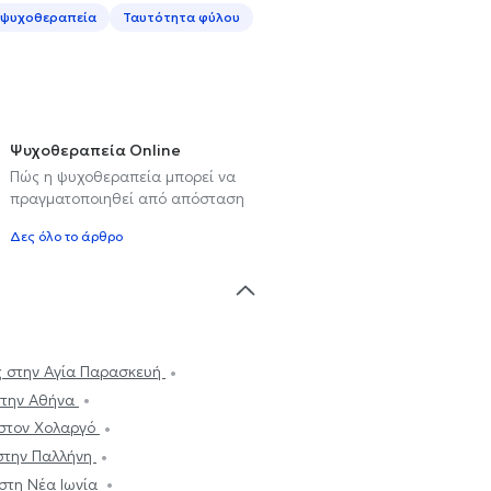
 ψυχοθεραπεία
Ταυτότητα φύλου
Ψυχοθεραπεία Online
Πώς η ψυχοθεραπεία μπορεί να
πραγματοποιηθεί από απόσταση
Δες όλο το άρθρο
ας στην Αγία Παρασκευή
 στην Αθήνα
 στον Χολαργό
 στην Παλλήνη
 στη Νέα Ιωνία