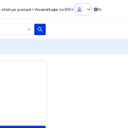
e chat με γιατρό
Ανακάλυψε το DO+
EL