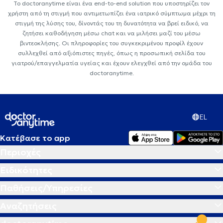
Το doctoranytime είναι ένα end-to-end solution που υποστηρίζει τον
χρήστη από τη στιγμή που αντιμετωπίζει ένα ιατρικό σύμπτωμα μέχρι τη
στιγμή της λύσης του, δίνοντάς του τη δυνατότητα να βρεί ειδικό, να
ζητήσει καθοδήγηση μέσω chat και να μιλήσει μαζί του μέσω
βιντεοκλήσης. Οι πληροφορίες του συγκεκριμένου προφίλ έχουν
συλλεχθεί από αξιόπιστες πηγές, όπως η προσωπική σελίδα του
γιατρού/επαγγελματία υγείας και έχουν ελεγχθεί από την ομάδα του
doctoranytime.
EL
Κατέβασε το app
Περιοχές
Ειδικότητες
Παθήσεις/Υπηρεσίες
Αναζητήσεις