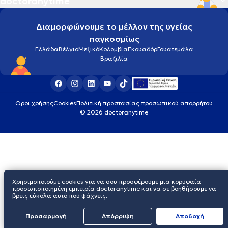
doctoranytime
Διαμορφώνουμε το μέλλον της υγείας
παγκοσμίως
Ελλάδα
Βέλγιο
Μεξικό
Κολομβία
Εκουαδόρ
Γουατεμάλα
Βραζιλία
Οροι χρήσης
Cookies
Πολιτική προστασίας προσωπικού απορρήτου
© 2026 doctoranytime
Χρησιμοποιούμε cookies για να σου προσφέρουμε μια κορυφαία
προσωποποιημένη εμπειρία doctoranytime και να σε βοηθήσουμε να
βρεις εύκολα αυτό που ψάχνεις.
Προσαρμογή
Απόρριψη
Aποδοχή