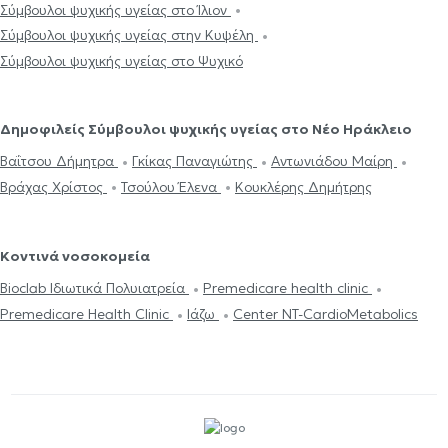
Σύμβουλοι ψυχικής υγείας στο Ίλιον
Σύμβουλοι ψυχικής υγείας στην Κυψέλη
Σύμβουλοι ψυχικής υγείας στο Ψυχικό
Δημοφιλείς Σύμβουλοι ψυχικής υγείας στο Νέο Ηράκλειο
Βαΐτσου Δήμητρα
Γκίκας Παναγιώτης
Αντωνιάδου Μαίρη
Βράχας Χρίστος
Τσούλου Έλενα
Κουκλέρης Δημήτρης
Κοντινά νοσοκομεία
Bioclab Ιδιωτικά Πολυιατρεία
Premedicare health clinic
Premedicare Health Clinic
Ιάζω
Center NT-CardioMetabolics