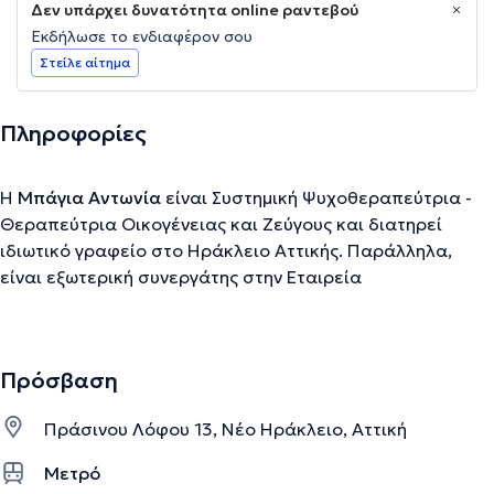
Δεν υπάρχει δυνατότητα online ραντεβού
Εκδήλωσε το ενδιαφέρον σου
Στείλε αίτημα
Πληροφορίες
Η
Μπάγια Αντωνία
είναι Συστημική Ψυχοθεραπεύτρια -
Θεραπεύτρια Οικογένειας και Ζεύγους και διατηρεί
ιδιωτικό γραφείο στο Ηράκλειο Αττικής. Παράλληλα,
είναι εξωτερική συνεργάτης στην Εταιρεία
Περιφερειακής Ανάπτυξης Ψυχικής Υγείας (ΕΠΑΨΥ).
Διαθέτει πτυχίο από το τμήμα Κοινωνικής Εργασίας του
Ανώτατου Τεχνολογικού Εκπαιδευτικού Ιδρύματος
Πρόσβαση
Πατρών με άδεια ασκήσεως επαγγέλματος Κοινωνικού
Λειτουργού και έχει επαγγελματική μετεκπαίδευση στην
Πράσινου Λόφου 13, Νέο Ηράκλειο, Αττική
Συστημική Ψυχοθεραπεία και τη Συμβουλευτική
Οικογένειας και Ζεύγους από το Ερευνητικό
Μετρό
Πανεπιστημιακό Ινστιτούτο Ψυχική Υγείας (ΕΠΙΨΥ) και την