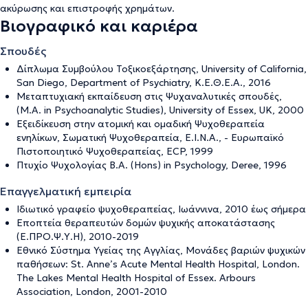
ακύρωσης και επιστροφής χρημάτων
.
Βιογραφικό και καριέρα
Σπουδές
Δίπλωμα Συμβούλου Τοξικοεξάρτησης, University of California,
San Diego, Department of Psychiatry, Κ.Ε.Θ.Ε.Α., 2016
Μεταπτυχιακή εκπαίδευση στις Ψυχαναλυτικές σπουδές,
(M.A. in Psychoanalytic Studies), University of Essex, UK, 2000
Εξειδίκευση στην ατομική και ομαδική Ψυχοθεραπεία
ενηλίκων, Σωματική Ψυχοθεραπεία, Ε.Ι.Ν.Α., - Ευρωπαϊκό
Πιστοποιητικό Ψυχοθεραπείας, ECP, 1999
Πτυχίο Ψυχολογίας B.A. (Hons) in Psychology, Deree, 1996
Επαγγελματική εμπειρία
Ιδιωτικό γραφείο ψυχοθεραπείας, Ιωάννινα, 2010 έως σήμερα
Εποπτεία θεραπευτών δομών ψυχικής αποκατάστασης
(Ε.ΠΡΟ.Ψ.Υ.Η), 2010-2019
Εθνικό Σύστημα Υγείας της Αγγλίας, Mονάδες βαριών ψυχικών
παθήσεων: St. Anne’s Acute Mental Health Hospital, London.
The Lakes Mental Health Hospital of Essex. Arbours
Association, London, 2001-2010