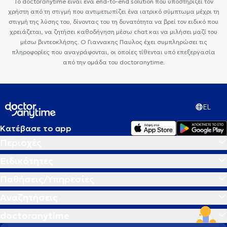
Το doctoranytime είναι ένα end-to-end solution που υποστηρίζει τον
χρήστη από τη στιγμή που αντιμετωπίζει ένα ιατρικό σύμπτωμα μέχρι τη
στιγμή της λύσης του, δίνοντας του τη δυνατότητα να βρεί τον ειδικό που
χρειάζεται, να ζητήσει καθοδήγηση μέσω chat και να μιλήσει μαζί του
μέσω βιντεοκλήσης. Ο Γιαννακης Παυλος έχει συμπληρώσει τις
πληροφορίες που αναγράφονται, οι οποίες τίθενται υπό επεξεργασία
από την ομάδα του doctoranytime.
EL
Κατέβασε το app
Περιοχές
Ειδικότητες
Παθήσεις/Υπηρεσίες
Αναζητήσεις
doctoranytime