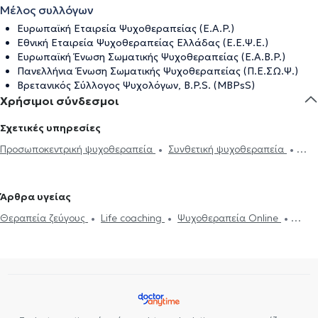
Μέλος συλλόγων
Ευρωπαϊκή Εταιρεία Ψυχοθεραπείας (E.A.P.)
Εθνική Εταιρεία Ψυχοθεραπείας Ελλάδας (Ε.Ε.Ψ.Ε.)
Ευρωπαϊκή Ένωση Σωματικής Ψυχοθεραπείας (E.A.B.P.)
Πανελλήνια Ένωση Σωματικής Ψυχοθεραπείας (Π.Ε.ΣΩ.Ψ.)
Βρετανικός Σύλλογος Ψυχολόγων, B.P.S. (MBPsS)
Χρήσιμοι σύνδεσμοι
Σχετικές υπηρεσίες
Προσωποκεντρική ψυχοθεραπεία
Συνθετική ψυχοθεραπεία
Ψυχοδυναμική ψυχοθεραπεία
Θεραπεία ζεύγους
Θλίψη και
μελαγχολία
Συμβουλευτική για ιδεοληψίες και ψυχαναγκασμούς
Άρθρα υγείας
Αίσθημα φόβου και πανικού
Προβλήματα σεξουαλικής ζωής
Θεραπεία ζεύγους
Life coaching
Ψυχοθεραπεία Online
Ανησυχία και αγωνία
Συμβουλευτική εφήβων
Συμβουλευτική
Ψυχογενής Βουλιμία - Ψυχογενής Ανορεξία
Αυτισμός
Εθισμός
γονέων και παιδιών
Ομαδική ψυχοθεραπεία
Life coaching
στο διαδίκτυο
ΔΕΠΥ
Δίαιτα και διατροφή
Εθισμός
Τεστ
Υπνοθεραπεία
Ψυχογενής Βουλιμία - Ψυχογενής Ανορεξία
επαγγελματικού προσανατολισμού
Διαχείριση πένθους
Τόνωση αυτοεκτίμησης
Τεστ
επαγγελματικού προσανατολισμού
Συμβουλευτική επαγγελματικού
προσανατολισμού
Θέματα σχέσεων