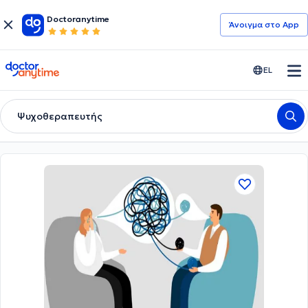
Doctoranytime
Άνοιγμα στο App
doctoranytime
EL
Ψυχοθεραπευτής