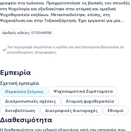
γραφείο στα Ιωάννινα. Πραγματοποίησε τις βασικές του σπουδές
στη Ψυχολογία και εξειδικεύτηκε στην ατομική και ομαδική
Ψυχοθεραπεία ενηλίκων. Μετεκπαιδεύτηκε, επίσης, στη
Ψυχανάλυση και στην Τοξικοεξάρτηση. Έχει εργαστεί για μία
δεκαετία στο Εθνικό Σύστημα Υγείας της Αγγλίας σε μονάδες
βαριών ψυχικών παθήσεων και τα τελευταία 15 χρόνια ως ιδιώτης
Αριθμός αδείας: 071048938
αναλαμβάνοντας θεραπεία ενηλίκων και εποπτεία σε
θεραπευτές. Τέλος, έχει συμμετάσχει σε ελληνικά και ευρωπαϊκά
Την περιγραφή επιμελείται η ομάδα του doctoranytime βασισμένη σε
συνέδρια.
επαληθευμένες πληροφορίες.
Εμπειρία
Σχετική εμπειρία
Ψυχοσωματικά Συμπτώματα
Θεραπεία ζεύγους
Διαπροσωπικές σχέσεις
Ατομική ψυχοθεραπεία
Αυτοβελτίωση
Διατροφικές διαταραχές
Εθισμοί
Διαθεσιμότητα
Η διαθεσιμότητα του ειδικού εξαρτάται από την υπηρεσία που