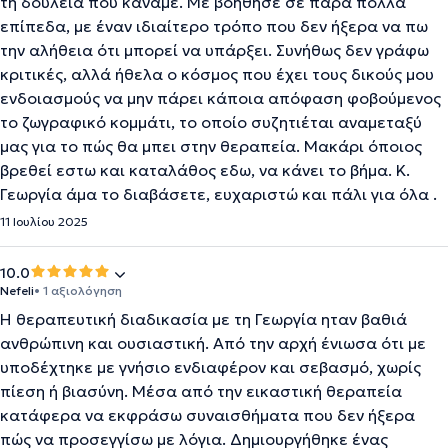
τη δουλειά που κάναμε. Με βοήθησε σε πάρα πολλά
επίπεδα, με έναν ιδιαίτερο τρόπο που δεν ήξερα να πω
την αλήθεια ότι μπορεί να υπάρξει. Συνήθως δεν γράφω
κριτικές, αλλά ήθελα ο κόσμος που έχει τους δικούς μου
ενδοιασμούς να μην πάρει κάποια απόφαση φοβούμενος
το ζωγραφικό κομμάτι, το οποίο συζητιέται αναμεταξύ
μας για το πώς θα μπει στην θεραπεία. Μακάρι όποιος
βρεθεί εστω και καταλάθος εδω, να κάνει το βήμα. Κ.
Γεωργία άμα το διαβάσετε, ευχαριστώ και πάλι για όλα .
11 Ιουλίου 2025
10.0
Nefeli
• 1 αξιολόγηση
Η θεραπευτική διαδικασία με τη Γεωργία ηταν βαθιά
ανθρώπινη και ουσιαστική. Από την αρχή ένιωσα ότι με
υποδέχτηκε με γνήσιο ενδιαφέρον και σεβασμό, χωρίς
πίεση ή βιασύνη. Μέσα από την εικαστική θεραπεία
κατάφερα να εκφράσω συναισθήματα που δεν ήξερα
πώς να προσεγγίσω με λόγια. Δημιουργήθηκε ένας