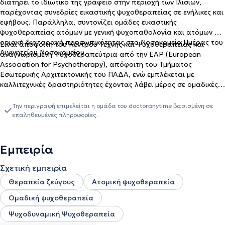
διατηρεί το ιδιωτικό της γραφείο στην περιοχή των Ιλισίων,
παρέχοντας συνεδρίες εικαστικής ψυχοθεραπείας σε ενήλικες και
εφήβους. Παράλληλα, συντονίζει ομάδες εικαστικής
ψυχοθεραπείας ατόμων με γενική ψυχοπαθολογία και ατόμων με
οριακή διαταραχή προσωπικότητας στο Νοσοκομείο Ημέρας του
Είναι απόφοιτη του Κέντρου Τέχνης και Ψυχοθεραπείας και
Αιγινητείου Νοσοκομείου.
αναγνωρισμένη Ψυχοθεραπεύτρια από την EAP (European
Association for Psychotherapy), απόφοιτη του Τμήματος
Εσωτερικής Αρχιτεκτονικής του ΠΑΔΑ, ενώ εμπλέκεται με
καλλιτεχνικές δραστηριότητες έχοντας λάβει μέρος σε ομαδικές
εκθέσεις.
Την περιγραφή επιμελείται η ομάδα του doctoranytime βασισμένη σε
επαληθευμένες πληροφορίες.
Εμπειρία
Σχετική εμπειρία
Θεραπεία ζεύγους
Ατομική ψυχοθεραπεία
Ομαδική ψυχοθεραπεία
Ψυχοδυναμική Ψυχοθεραπεία