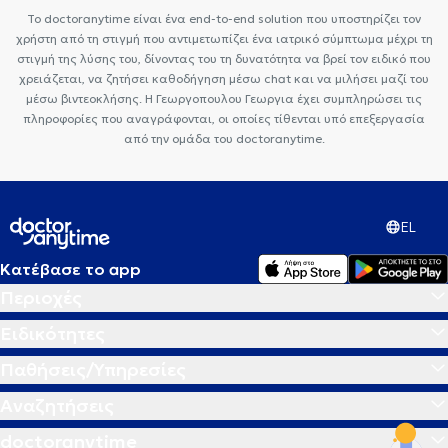
Το doctoranytime είναι ένα end-to-end solution που υποστηρίζει τον
χρήστη από τη στιγμή που αντιμετωπίζει ένα ιατρικό σύμπτωμα μέχρι τη
στιγμή της λύσης του, δίνοντας του τη δυνατότητα να βρεί τον ειδικό που
χρειάζεται, να ζητήσει καθοδήγηση μέσω chat και να μιλήσει μαζί του
μέσω βιντεοκλήσης. Η Γεωργοπουλου Γεωργια έχει συμπληρώσει τις
πληροφορίες που αναγράφονται, οι οποίες τίθενται υπό επεξεργασία
από την ομάδα του doctoranytime.
EL
Κατέβασε το app
Περιοχές
Ειδικότητες
Παθήσεις/Υπηρεσίες
Αναζητήσεις
doctoranytime