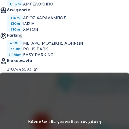
ΑΜΠΕΛΌΚΗΠΟΙ
1,15km
Λεωφορείο
ΑΓΙΟΣ ΧΑΡΑΛΑΜΠΟΣ
110m
ΙΛΙΣΙΑ
130m
ΧΙΛΤΟΝ
210m
Parking
ΜΕΓΆΡΟ ΜΟΥΣΙΚΉΣ ΑΘΗΝΏΝ
480m
POLIS PARK
730m
EASY PARKING
1,49km
Επικοινωνία
2107446593
Κάνε κλικ εδώ για να δεις τον χάρτη