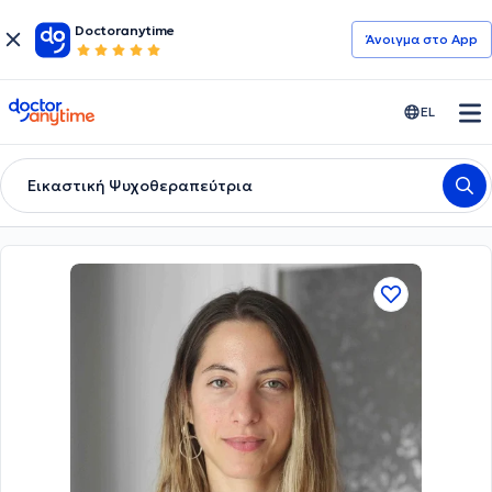
Doctoranytime
Άνοιγμα στο App
doctoranytime
EL
Εικαστική Ψυχοθεραπεύτρια