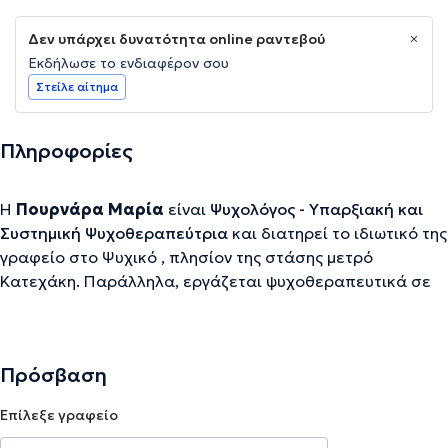
Δεν υπάρχει δυνατότητα online ραντεβού
Εκδήλωσε το ενδιαφέρον σου
Στείλε αίτημα
Πληροφορίες
Η
Πουρνάρα Μαρία
είναι
Ψυχολόγος - Υπαρξιακή και
Συστημική Ψυχοθεραπεύτρια
και διατηρεί το ιδιωτικό της
γραφείο στο Ψυχικό , πλησίον της στάσης μετρό
Κατεχάκη. Παράλληλα, εργάζεται ψυχοθεραπευτικά σε
πλαίσια ψυχικής υγείας με παιδιά, εφήβους και γονείς.
Είναι απόφοιτος του τμήματος Ψυχολογίας του
Αριστοτελείου Πανεπιστημίου Θεσσαλονίκης.
Πρόσβαση
Εκπαιδεύτηκε στο εκπαιδευτικό και Θεραπευτικό
Ινστιτούτο Αντίστιξη, στην Υπαρξιακή Συστημική
Επίλεξε γραφείο
Ψυχοθεραπεία, όπου ολοκλήρωσε και την προσωπική της