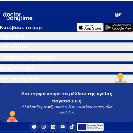
EL
Κατέβασε το app
Περιοχές
Ειδικότητες
Παθήσεις/Υπηρεσίες
Αναζητήσεις
doctoranytime
Διαμορφώνουμε το μέλλον της υγείας
παγκοσμίως
Ελλάδα
Βέλγιο
Μεξικό
Κολομβία
Εκουαδόρ
Γουατεμάλα
Βραζιλία