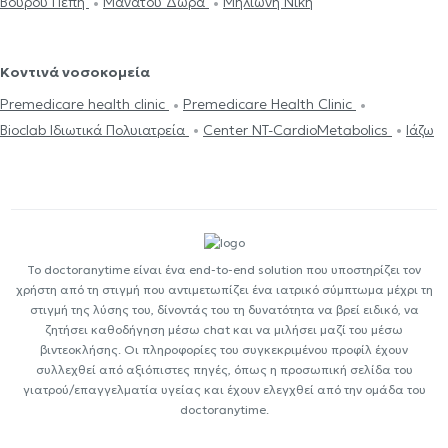
Βούρου Πέπη
Μανάτου Δώρα
Μηλιώνη Νίκη
Κοντινά νοσοκομεία
Premedicare health clinic
Premedicare Health Clinic
Bioclab Ιδιωτικά Πολυιατρεία
Center NT-CardioMetabolics
Ιάζω
Το doctoranytime είναι ένα end-to-end solution που υποστηρίζει τον
χρήστη από τη στιγμή που αντιμετωπίζει ένα ιατρικό σύμπτωμα μέχρι τη
στιγμή της λύσης του, δίνοντάς του τη δυνατότητα να βρεί ειδικό, να
ζητήσει καθοδήγηση μέσω chat και να μιλήσει μαζί του μέσω
βιντεοκλήσης. Οι πληροφορίες του συγκεκριμένου προφίλ έχουν
συλλεχθεί από αξιόπιστες πηγές, όπως η προσωπική σελίδα του
γιατρού/επαγγελματία υγείας και έχουν ελεγχθεί από την ομάδα του
doctoranytime.