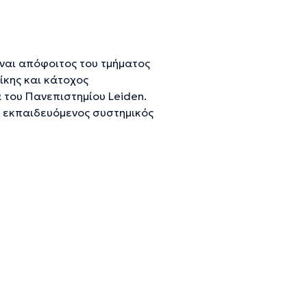
ίναι απόφοιτος του τμήματος
κης και κάτοχος
 του Πανεπιστημίου Leiden.
ι εκπαιδευόμενος συστημικός
εσσαλονίκης. Συνεργάζεται
ν οδό Ασκληπιού 41, στη
ευμένες πληροφορίες.