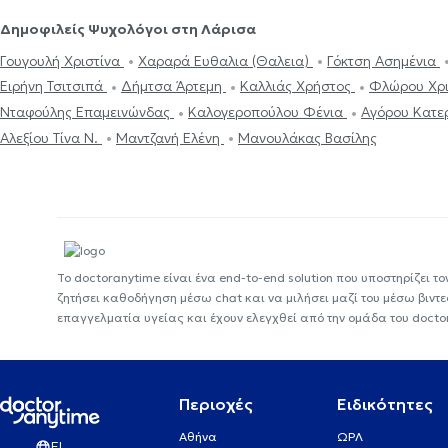
Δημοφιλείς Ψυχολόγοι στη Λάρισα
Γουγουλή Χριστίνα
Χαραρά Ευθαλια (Θαλεια)
Γόκτση Ασημένια
Ειρήνη Τσιτσιπά
Δήμτσα Άρτεμη
Καλλιάς Χρήστος
Φλώρου Χρ
Νταφούλης Επαμεινώνδας
Καλογεροπούλου Φένια
Αγόρου Κατε
Αλεξίου Τίνα N.
Μαντζανή Ελένη
Μανουλάκας Βασίλης
Το doctoranytime είναι ένα end-to-end solution που υποστηρίζει το
ζητήσει καθοδήγηση μέσω chat και να μιλήσει μαζί του μέσω βιντ
επαγγελματία υγείας και έχουν ελεγχθεί από την ομάδα του docto
Περιοχές
Ειδικότητες
Αθήνα
ΩΡΛ
EL