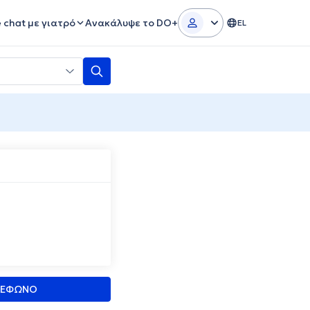
e chat με γιατρό
Ανακάλυψε το DO+
EL
ΛΕΦΩΝΟ