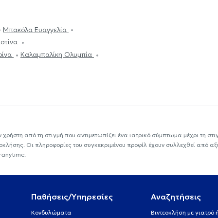
Μπακόλα Ευαγγελία
ιστίνα
ρίνα
Καλαμπαλίκη Ολυμπία
ν χρήστη από τη στιγμή που αντιμετωπίζει ένα ιατρικό σύμπτωμα μέχρι τη στιγμ
εοκλήσης. Οι πληροφορίες του συγκεκριμένου προφίλ έχουν συλλεχθεί από αξ
ranytime.
Παθήσεις/Υπηρεσίες
Αναζητήσεις
Κονδυλώματα
Βιντεοκλήση με γιατρό