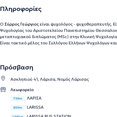
Πληροφορίες
Ο
Σύρρος Γεώργιος
είναι ψυχολόγος - ψυχοθεραπευτής. Ε
Ψυχολογίας του Αριστοτελείου Πανεπιστημίου Θεσσαλονί
μεταπτυχιακού διπλώματος (MSc) στην Κλινική Ψυχολογία
Είναι τακτικό μέλος του Συλλόγου Ελλήνων Ψυχολόγων κα
ψυχοθεραπευτής στο Ινστιτούτο Συστημικής Θεραπείας Θ
με ενήλικες σε ατομικές συνεδρίες. Διατηρεί γραφείο στη
Λάρισα.
Πρόσβαση
Ασκληπιού 41, Λάρισα, Νομός Λάρισας
Την περιγραφή επιμελείται η ομάδα του doctoranytime βασισμένη σε επαληθ
Λεωφορείο
ΛΑΡΙΣΑ
736m
LARISSA
859m
LARISSA BUS STATION
1,96km