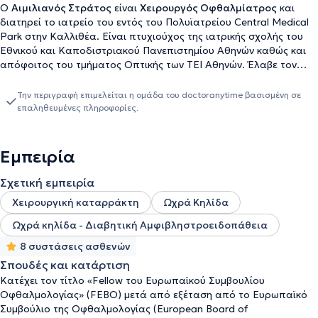
Ο
Αιμιλιανός Στράτος
είναι
Χειρουργός Οφθαλμίατρος
και
διατηρεί το ιατρείο του
εντός του Πολυϊατρείου Central Medical
Park στην Καλλιθέα.
Είναι πτυχιούχος της ιατρικής σχολής του
Εθνικού και Καποδιστριακού Πανεπιστημίου Αθηνών καθώς και
απόφοιτος του τμήματος Οπτικής των ΤΕΙ Αθηνών. Έλαβε τον
τίτλο της ειδικότητάς του το 2014 κατόπιν ειδίκευσης στο
Οφθαλμιατρείο Αθηνών και κατέχει τον τίτλο «Fellow του
Την περιγραφή επιμελείται η ομάδα του doctoranytime βασισμένη σε
Ευρωπαϊκού Συμβουλίου Οφθαλμολογίας» (FEBO) μετά από
επαληθευμένες πληροφορίες.
εξέταση από το Ευρωπαϊκό Συμβούλιο της Οφθαλμολογίας
(European Board of Ophthalmology-ΕΒΟ) το 2013. Το 2018 έλαβε
την άδεια εκτέλεσης υπερήχων στην ειδικότητα της
Εμπειρία
οφθαλμολογίας μετά από εξέταση της επιτροπής του
Υπουργείου Υγείας. Επιπλέον, είναι κάτοχος Μεταπτυχιακού
Σχετική εμπειρία
Διπλώματος Ειδίκευσης (Master of Science, MSc) από το
Χειρουργική καταρράκτη
Ωχρά Κηλίδα
διατμηματικό πρόγραμμα "Οπτική και Όραση" του Πανεπιστημίου
Κρήτης. Στην διάρκεια του μεταπτυχιακού προγράμματος ο
Ωχρά κηλίδα - Διαβητική Αμφιβληστροειδοπάθεια
ιατρός απέκτησε σημαντική εμπειρία στην διαθλαστική
8 συστάσεις ασθενών
χειρουργική ως μέλος της ερευνητικής ομάδας του
Βαρδινογιάννειου Εργαστηρίου Μεταμοσχεύσεων και
Σπουδές και κατάρτιση
Μικροχειρουργικής του Οφθαλμού (ΒΕΜΜΟ, VEIC) στο
Κατέχει τον τίτλο «Fellow του Ευρωπαϊκού Συμβουλίου
Πανεπιστήμιο Κρήτης. Διαθέτει πληθώρα δημοσιεύσεων σε
Οφθαλμολογίας» (FEBO) μετά από εξέταση από το Ευρωπαϊκό
ξενόγλωσσα επιστημονικά περιοδικά αλλά και ένα σημαντικό
Συμβούλιο της Οφθαλμολογίας (European Board of