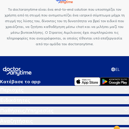
Το doctoranytime είναι ένα end-to-end solution που υποστηρίζει τον
χρήστη από τη στιγμή που αντιμετωπίζει ένα ιατρικό σύμπτωμα μέχρι τη
στιγμή της λύσης του, δίνοντας του τη δυνατότητα να βρεί τον ειδικό που
χρειάζεται, να ζητήσει καθοδήγηση μέσω chat και να μιλήσει μαζί του
μέσω βιντεοκλήσης. Ο Στρατος Αιμιλιανος έχει συμπληρώσει τις
πληροφορίες που αναγράφονται, οι οποίες τίθενται υπό επεξεργασία
από την ομάδα του doctoranytime.
EL
Κατέβασε το app
Περιοχές
Ειδικότητες
Παθήσεις/Υπηρεσίες
Αναζητήσεις