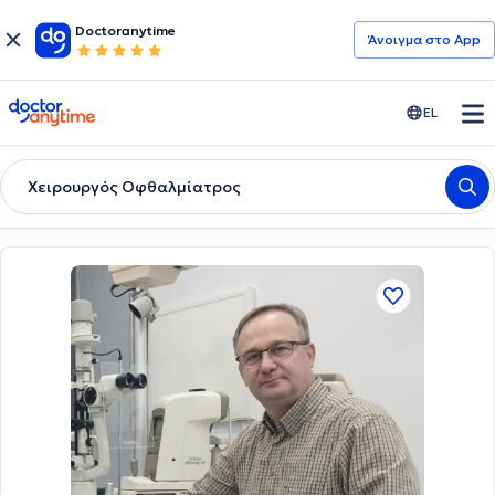
Doctoranytime
Άνοιγμα στο App
doctoranytime
EL
Χειρουργός Οφθαλμίατρος