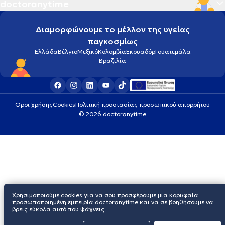
doctoranytime
Διαμορφώνουμε το μέλλον της υγείας
παγκοσμίως
Ελλάδα
Βέλγιο
Μεξικό
Κολομβία
Εκουαδόρ
Γουατεμάλα
Βραζιλία
Οροι χρήσης
Cookies
Πολιτική προστασίας προσωπικού απορρήτου
© 2026 doctoranytime
Χρησιμοποιούμε cookies για να σου προσφέρουμε μια κορυφαία
προσωποποιημένη εμπειρία doctoranytime και να σε βοηθήσουμε να
βρεις εύκολα αυτό που ψάχνεις.