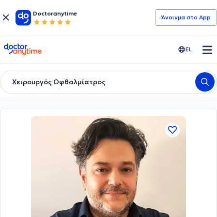
Doctoranytime
Άνοιγμα στο App
doctoranytime
EL
Χειρουργός Οφθαλμίατρος