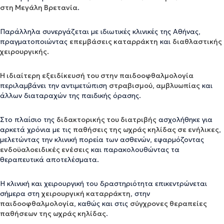
στη Μεγάλη Βρετανία
.
Παράλληλα συνεργάζεται με ιδιωτικές κλινικές της Αθήνας,
πραγματοποιώντας
επεμβάσεις καταρράκτη
και
διαθλαστικής
χειρουργικής.
Η ιδιαίτερη εξειδίκευσή του στην παιδοοφθαλμολογία
περιλαμβάνει την αντιμετώπιση
στραβισμού, αμβλυωπίας
και
άλλων διαταραχών της παιδικής όρασης.
Στο πλαίσιο της
διδακτορικής του διατριβής
ασχολήθηκε για
αρκετά χρόνια με τις
παθήσεις της ωχράς κηλίδας σε ενήλικες
,
μελετώντας την κλινική πορεία των ασθενών, εφαρμόζοντας
ενδοϋαλοειδικές ενέσεις
και παρακολουθώντας τα
θεραπευτικά αποτελέσματα.
Η κλινική και χειρουργική του δραστηριότητα επικεντρώνεται
σήμερα στη
χειρουργική καταρράκτη
, στην
παιδοοφθαλμολογία
, καθώς και στις
σύγχρονες θεραπείες
παθήσεων της ωχράς κηλίδας
.