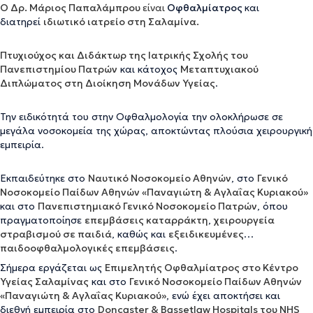
Ο Δρ. Μάριος Παπαλάμπρου
είναι
Οφθαλμίατρος
και
διατηρεί
ιδιωτικό ιατρείο στη Σαλαμίνα.
Πτυχιούχος και Διδάκτωρ της Ιατρικής Σχολής του
Πανεπιστημίου Πατρών
και κάτοχος
Μεταπτυχιακού
Διπλώματος στη Διοίκηση Μονάδων Υγείας
.
Την ειδικότητά του στην Οφθαλμολογία την ολοκλήρωσε σε
μεγάλα νοσοκομεία της χώρας, αποκτώντας πλούσια χειρουργική
εμπειρία.
Εκπαιδεύτηκε στο
Ναυτικό Νοσοκομείο Αθηνών
, στο
Γενικό
Νοσοκομείο Παίδων Αθηνών «Παναγιώτη & Αγλαΐας Κυριακού»
και στο
Πανεπιστημιακό Γενικό Νοσοκομείο Πατρών
, όπου
πραγματοποίησε
επεμβάσεις καταρράκτη
,
χειρουργεία
στραβισμού σε παιδιά
, καθώς και
εξειδικευμένες
παιδοοφθαλμολογικές επεμβάσεις
.
Σήμερα εργάζεται ως
Επιμελητής Οφθαλμίατρος στο Κέντρο
Υγείας Σαλαμίνας
και στο
Γενικό Νοσοκομείο Παίδων Αθηνών
«Παναγιώτη & Αγλαΐας Κυριακού»
, ενώ έχει αποκτήσει και
διεθνή εμπειρία στο
Doncaster & Bassetlaw Hospitals του NHS