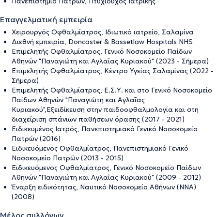
Πανεπιστήμιο Πατρών, Πτυχιούχος Ιατρικής
Επαγγελματική εμπειρία
Χειρουργός Οφθαλμίατρος, Ιδιωτικό ιατρείο, Σαλαμίνα
Διεθνή εμπειρία, Doncaster & Bassetlaw Hospitals NHS
Επιμελητής Οφθαλμίατρος, Γενικό Νοσοκομείο Παίδων
Αθηνών "Παναγιώτη και Αγλαΐας Κυριακού" (2023 - Σήμερα)
Επιμελητής Οφθαλμίατρος, Κέντρο Υγείας Σαλαμίνας (2022 -
Σήμερα)
Επιμελητής Οφθαλμίατρος, Ε.Σ.Υ. και στο Γενικό Νοσοκομείο
Παίδων Αθηνών "Παναγιώτη και Αγλαΐας
Κυριακού",Εξειδίκευση στην παιδοοφθαλμολογία και στη
διαχείριση σπάνιων παθήσεων όρασης (2017 - 2021)
Ειδικευμένος Ιατρός, Πανεπιστημιακό Γενικό Νοσοκομείο
Πατρών (2016)
Ειδικευόμενος Οφθαλμίατρος, Πανεπιστημιακό Γενικό
Νοσοκομείο Πατρών (2013 - 2015)
Ειδικευόμενος Οφθαλμίατρος, Γενικό Νοσοκομείο Παίδων
Αθηνών "Παναγιώτη και Αγλαΐας Κυριακού" (2009 - 2012)
Έναρξη ειδικότητας, Ναυτικό Νοσοκομείο Αθήνων (NΝΑ)
(2008)
Μέλος συλλόγων