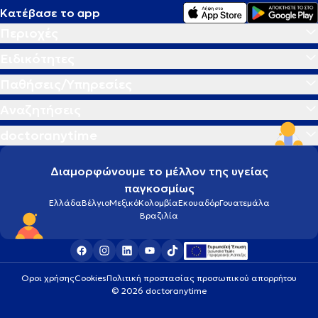
Κατέβασε το app
Περιοχές
Ειδικότητες
Παθήσεις/Υπηρεσίες
Αναζητήσεις
doctoranytime
Διαμορφώνουμε το μέλλον της υγείας
παγκοσμίως
Ελλάδα
Βέλγιο
Μεξικό
Κολομβία
Εκουαδόρ
Γουατεμάλα
Βραζιλία
Οροι χρήσης
Cookies
Πολιτική προστασίας προσωπικού απορρήτου
© 2026 doctoranytime