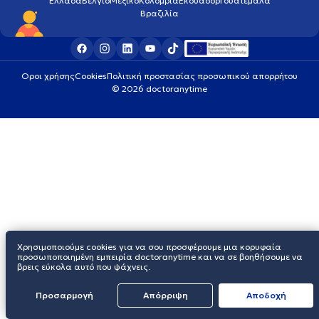
Ελλάδα
Βέλγιο
Μεξικό
Κολομβία
Εκουαδόρ
Γουατεμάλα
Βραζιλία
Οροι χρήσης
Cookies
Πολιτική προστασίας προσωπικού απορρήτου
© 2026 doctoranytime
Χρησιμοποιούμε cookies για να σου προσφέρουμε μια κορυφαία
προσωποποιημένη εμπειρία doctoranytime και να σε βοηθήσουμε να
βρεις εύκολα αυτό που ψάχνεις.
Προσαρμογή
Απόρριψη
Aποδοχή