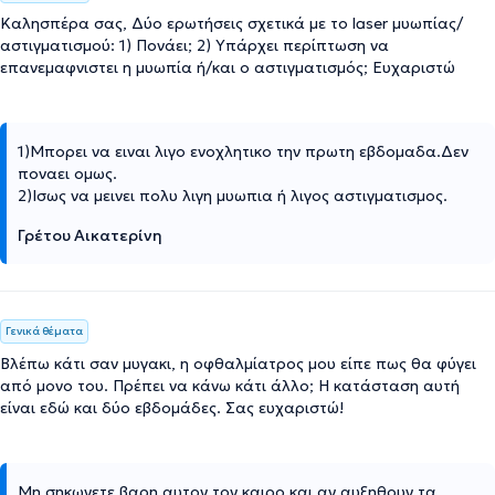
Καλησπέρα σας, Δύο ερωτήσεις σχετικά με το laser μυωπίας/
αστιγματισμού: 1) Πονάει; 2) Υπάρχει περίπτωση να
επανεμαφνιστει η μυωπία ή/και ο αστιγματισμός; Ευχαριστώ
1)Μπορει να ειναι λιγο ενοχλητικο την πρωτη εβδομαδα.Δεν
ποναει ομως.
2)Ισως να μεινει πολυ λιγη μυωπια ή λιγος αστιγματισμος.
Γρέτου Αικατερίνη
Γενικά θέματα
Βλέπω κάτι σαν μυγακι, η οφθαλμίατρος μου είπε πως θα φύγει
από μονο του. Πρέπει να κάνω κάτι άλλο; Η κατάσταση αυτή
είναι εδώ και δύο εβδομάδες. Σας ευχαριστώ!
Μη σηκωνετε βαρη αυτον τον καιρο και αν αυξηθουν τα