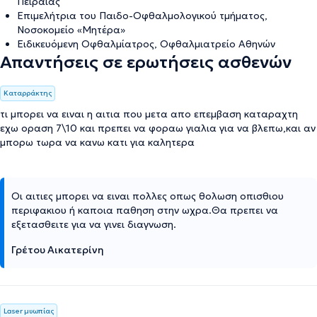
Πειραιάς
Επιμελήτρια του Παιδο-Οφθαλμολογικού τμήματος,
Νοσοκομείο «Μητέρα»
Ειδικευόμενη Οφθαλμίατρος, Οφθαλμιατρείο Αθηνών
Απαντήσεις σε ερωτήσεις ασθενών
Καταρράκτης
τι μπορει να ειναι η αιτια που μετα απο επεμβαση καταραχτη
εχω οραση 7\10 και πρεπει να φοραω γιαλια για να βλεπω,και αν
μπορω τωρα να κανω κατι για καλητερα
Οι αιτιες μπορει να ειναι πολλες οπως θολωση οπισθιου
περιφακιου ή καποια παθηση στην ωχρα.Θα πρεπει να
εξετασθειτε για να γινει διαγνωση.
Γρέτου Αικατερίνη
Laser μυωπίας