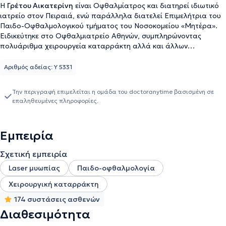
Η
Γρέτου Αικατερίνη
είναι Οφθαλμίατρος και διατηρεί ιδιωτικό
ιατρείο στον Πειραιά, ενώ παράλληλα διατελεί Επιμελήτρια του
Παιδο-Οφθαλμολογικού τμήματος του Νοσοκομείου «Μητέρα».
Ειδικεύτηκε στο Οφθαλμιατρείο Αθηνών, συμπληρώνοντας
πολυάριθμα χειρουργεία καταρράκτη αλλά και άλλων
επεμβάσεων ενώ μετά την ειδικότητα, συνέχισε την εξειδίκευση
της στο Νοσοκομείο «Παίδων Αγία Σοφία». Η ιατρός αναλαμβάνει
Αριθμός αδείας: Υ 5331
προληπτικό οφθαλμολογικό έλεγχο αλλά και την εξέταση βυθού
πρόωρων νεογνών και παιδιών. Τέλος συμμετέχει σε πολλά
Την περιγραφή επιμελείται η ομάδα του doctoranytime βασισμένη σε
επιστημονικά συνέδρια με στόχο τη συνεχή επιμόρφωση και
επαληθευμένες πληροφορίες.
ενημέρωση σε θέματα οφθαλμολογίας.
Εμπειρία
Σχετική εμπειρία
Laser μυωπίας
Παιδο-οφθαλμολογία
Χειρουργική καταρράκτη
174 συστάσεις ασθενών
Διαθεσιμότητα