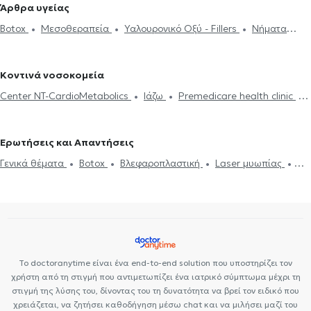
Δημήτριο
Οφθαλμίατροι στο Χαϊδάρι
Οφθαλμίατροι στο
Άρθρα υγείας
Χαλάζιο
Κερατόκωνος
Φλουοροαγγειογραφία
Πιστοποιητικά
Κουκάκι
Οφθαλμίατροι στο Πέραμα
Οφθαλμίατροι στη Δάφνη
Botox
Μεσοθεραπεία
Υαλουρονικό Οξύ - Fillers
Νήματα
υγείας για εργασία
Botox
Μεσοθεραπεία
Υαλουρονικό Οξύ -
Οφθαλμίατροι στον Κολωνό
Οφθαλμίατροι στον Νέο Κόσμο
Προσώπου (Lifting)
Αποκόλληση αμφιβληστροειδούς
Fillers
Στραβισμός
Οφθαλμίατροι στο Σύνταγμα
Οφθαλμίατροι στους Αμπελόκηπους
Βλεφαροπλαστική
Γλαύκωμα
Καταρράκτης
Ωχρά κηλίδα
Κοντινά νοσοκομεία
Laser μυωπίας
Center NT-CardioMetabolics
Ιάζω
Premedicare health clinic
Premedicare Health Clinic
Bioclab Ιδιωτικά Πολυιατρεία
Ερωτήσεις και Απαντήσεις
Γενικά θέματα
Botox
Βλεφαροπλαστική
Laser μυωπίας
Αποκόλληση αμφιβληστροειδούς
Καταρράκτης
Ίλιγγος και ζάλη
Ωχρά κηλίδα
Δίπλωμα Οδήγησης
Γλαύκωμα
Βλεφαρίτιδα
Πιστοποιητικά υγείας για εργασία
Στραβισμός
Αναπτυξιολογική εκτίμηση
Το doctoranytime είναι ένα end-to-end solution που υποστηρίζει τον
χρήστη από τη στιγμή που αντιμετωπίζει ένα ιατρικό σύμπτωμα μέχρι τη
στιγμή της λύσης του, δίνοντας του τη δυνατότητα να βρεί τον ειδικό που
χρειάζεται, να ζητήσει καθοδήγηση μέσω chat και να μιλήσει μαζί του