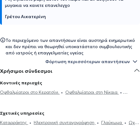
μυγακια να κανετε επανελεγχο
Γρέτου Αικατερίνη
Το περιεχόμενο των απαντήσεων είναι αυστηρά ενημερωτικό
και δεν πρέπει να θεωρηθεί υποκατάστατο συμβουλευτικής
από ιατρούς ή επαγγελματίες υγείας
Φόρτωση περισσότερων απαντήσεων
Χρήσιμοι σύνδεσμοι
Κοντινές περιοχές
Οφθαλμίατροι στο Κερατσίνι
Οφθαλμίατροι στη Νίκαια
Οφθαλμίατροι στην Καλλιθέα
Οφθαλμίατροι στον Κορυδαλλό
Οφθαλμίατροι στο Παλαιό Φάληρο
Οφθαλμίατροι στη Νέα
Σχετικές υπηρεσίες
Σμύρνη
Οφθαλμίατροι στον Ταύρο
Οφθαλμίατροι στα
Καταρράκτης
Ηλεκτρονική συνταγογράφηση
Γλαύκωμα
Ωχρά
Πετράλωνα
Οφθαλμίατροι στον Άλιμο
Οφθαλμίατροι στο
κηλίδα
Επιπεφυκίτιδα
Κριθαράκι
Αστιγματισμός
Μυωπία
Αιγάλεω
Οφθαλμίατροι στην Αθήνα
Οφθαλμίατροι στον Άγιο
Υπερμετρωπία
PRK
Βλεφαροπλαστική
Laser μυωπίας