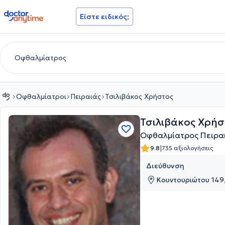
doctoranytime
Είστε ειδικός;
Οφθαλμίατροι
Πειραιάς
Τσιλιβάκος Χρήστος
Τσιλιβάκος Χρήσ
Οφθαλμίατρος Πειρα
|
9.8
735 αξιολογήσεις
Διεύθυνση
Κουντουριώτου 149,