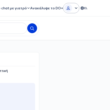
e chat με γιατρό
Ανακάλυψε το DO+
EL
ττική