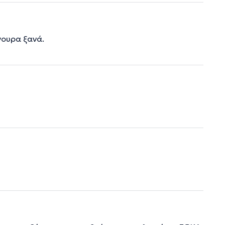
γουρα ξανά.