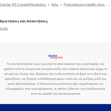
Χειρουργοί στην Κυψέλη
Center NT-CardioMetabolics
Ιάζω
Premedicare health clinic
Premedicare Health Clinic
Bioclab Ιδιωτικά Πολυιατρεία
Ερωτήσεις και Απαντήσεις
Χολή
Το doctoranytime είναι ένα end-to-end solution που υποστηρίζει τον
χρήστη από τη στιγμή που αντιμετωπίζει ένα ιατρικό σύμπτωμα μέχρι τη
στιγμή της λύσης του, δίνοντας του τη δυνατότητα να βρεί τον ειδικό που
χρειάζεται, να ζητήσει καθοδήγηση μέσω chat και να μιλήσει μαζί του
μέσω βιντεοκλήσης. Η Ρεκουνα Κωνσταντινα έχει συμπληρώσει τις
πληροφορίες που αναγράφονται, οι οποίες τίθενται υπό επεξεργασία
από την ομάδα του doctoranytime.