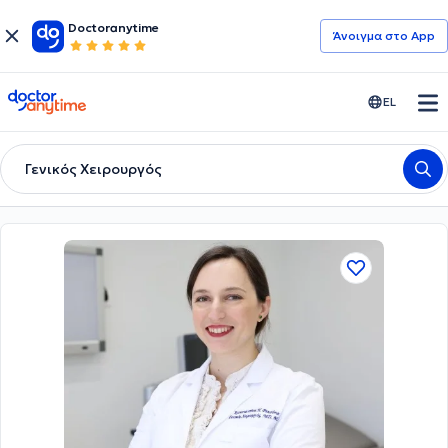
Doctoranytime
Άνοιγμα στο App
doctoranytime
EL
Γενικός Χειρουργός