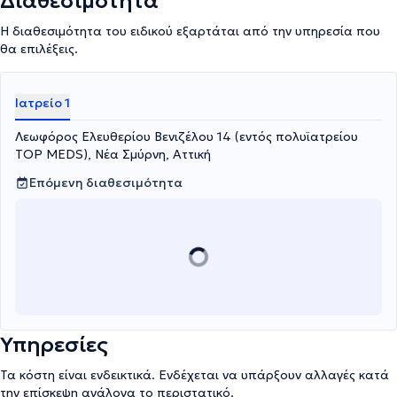
Διαθεσιμότητα
παραμένοντας διαρκώς ενήμερη για τις εξελίξεις του κλάδου.
Η διαθεσιμότητα του ειδικού εξαρτάται από την υπηρεσία που
θα επιλέξεις.
Ιατρείο 1
Λεωφόρος Ελευθερίου Βενιζέλου 14 (εντός πολυϊατρείου
ΤΟP MEDS), Νέα Σμύρνη, Αττική
Επόμενη διαθεσιμότητα
Υπηρεσίες
Τα κόστη είναι ενδεικτικά. Ενδέχεται να υπάρξουν αλλαγές κατά
την επίσκεψη ανάλογα το περιστατικό.