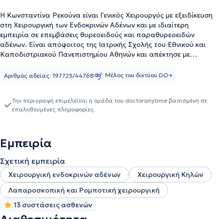
Η Κωνσταντίνα Ρεκούνα είναι Γενικός Χειρουργός με εξειδίκευση
στη Χειρουργική των Ενδοκρινών Αδένων και με ιδιαίτερη
εμπειρία σε επεμβάσεις θυρεοειδούς και παραθυρεοειδών
αδένων. Είναι απόφοιτος της Ιατρικής Σχολής του Εθνικού και
Καποδιστριακού Πανεπιστημίου Αθηνών και απέκτησε με
επιτυχία τον τίτλο της ειδικότητας το 2024 μετά από εκπλήρωση
της ειδικότητας της στο Γενικό Νοσοκομείο Αθηνών
Μέλος του δικτύου DO+
Αριθμός αδείας: 197723/44768
«Ευαγγελισμός». Ασχολείται με ευρύ φάσμα περιστατικών γενικής
χειρουργικής, προσφέροντας υπηρεσίες όπως την συμβουλευτική
Την περιγραφή επιμελείται η ομάδα του doctoranytime βασισμένη σε
ασθενών για χειρουργικές παθήσεις, επεμβάσεις θυρεοειδούς και
επαληθευμένες πληροφορίες.
παραθυρεοειδών, λαπαροσκοπική χειρουργική (χοληδόχος
κύστη, κοιλιοκήλες κ.ά.), μικροεπεμβάσεις όπως αφαίρεση
σπιλών, λιπωμάτων, κύστεων και δερματικών μορφωμάτων. Η
Εμπειρία
ιατρός δίνει ιδιαίτερη έμφαση στην αναλυτική και επιστημονικά
τεκμηριωμένη ενημέρωση του ασθενούς, ώστε να κατανοεί τη
Σχετική εμπειρία
φύση του προβλήματος και τις θεραπευτικές του επιλογές.
Στόχος της είναι η δημιουργία ενός περιβάλλοντος εμπιστοσύνης,
Χειρουργική ενδοκρινών αδένων
Χειρουργική Κηλών
με σεβασμό στις ανάγκες και την ιδιαιτερότητα κάθε ασθενούς.
Λαπαροσκοπική και Ρομποτική χειρουργική
Συμμετέχει ενεργά σε Πανελλήνια και Διεθνή Συνέδρια
Χειρουργικής, ενώ δραστηριοποιείται και στον τομέα της
13 συστάσεις ασθενών
εκπαίδευσης ως εισηγήτρια σε σεμινάρια νευροπαρακολούθησης,