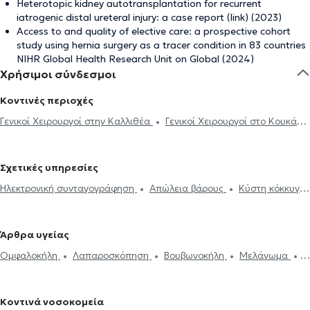
Heterotopic kidney autotransplantation for recurrent
iatrogenic distal ureteral injury: a case report (link) (2023)
Access to and quality of elective care: a prospective cohort
study using hernia surgery as a tracer condition in 83 countries
NIHR Global Health Research Unit on Global (2024)
Χρήσιμοι σύνδεσμοι
Κοντινές περιοχές
Γενικοί Χειρουργοί στην Καλλιθέα
Γενικοί Χειρουργοί στο Κουκάκι
Γενικοί Χειρουργοί στο Παλαιό Φάληρο
Γενικοί Χειρουργοί στη
Δάφνη
Γενικοί Χειρουργοί στον Άγιο Δημήτριο
Γενικοί
Σχετικές υπηρεσίες
Χειρουργοί στο Παγκράτι
Γενικοί Χειρουργοί στην Ηλιούπολη
Ηλεκτρονική συνταγογράφηση
Απώλεια βάρους
Κύστη κόκκυγος
Γενικοί Χειρουργοί στο Σύνταγμα
Γενικοί Χειρουργοί στην Αθήνα
Βουβωνοκήλη
Κήλη
Κονδυλώματα HPV
Γαστροοισοφαγική
Γενικοί Χειρουργοί στο Κολωνάκι
Γενικοί Χειρουργοί στον
παλινδρόμηση
Αιμορροΐδες
Χολή
Λαπαροσκοπική
Πειραιά
Γενικοί Χειρουργοί στη Νέα Ερυθραία
Γενικοί
Άρθρα υγείας
χολοκυστεκτομή
Θυρεοειδής
Θυρεοειδεκτομή
Γυναικομαστία
Χειρουργοί στο Νέο Φάληρο
Γενικοί Χειρουργοί στα Ιλίσια
Ομφαλοκήλη
Λαπαροσκόπηση
Βουβωνοκήλη
Μελάνωμα
Δίαιτα και διατροφή
Παχυσαρκία
Καρκίνος Παχέος Εντέρου
Γενικοί Χειρουργοί στους Αμπελόκηπους
Γενικοί Χειρουργοί στον
Συρίγγιο πρωκτού
Κονδυλώματα HPV
Καρκίνος Παχέος Εντέρου
Λαπαροσκόπηση
Καρκίνος του οισοφάγου
Συρίγγιο πρωκτού
Κολωνό
Γενικοί Χειρουργοί στην Πλατεία Μαβίλη
Γενικοί
Κύστη κόκκυγος
Αιμορροΐδες
Δίαιτα και διατροφή
Πιστοποιητικά υγείας για εργασία
Χειρουργοί στο Αιγάλεω
Γενικοί Χειρουργοί στου Γκύζη
Γενικοί
Κοντινά νοσοκομεία
Φλεβίτιδα και κιρσοί
Χολή