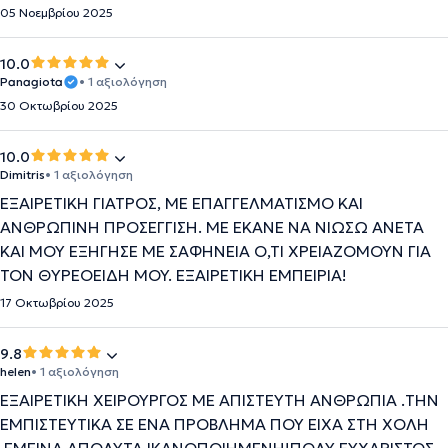
05 Νοεμβρίου 2025
10.0
Panagiota
• 1 αξιολόγηση
30 Οκτωβρίου 2025
10.0
Dimitris
• 1 αξιολόγηση
EΞAIPETIKH ΓIATPOΣ, ME EΠAΓΓEΛMATIΣMO KAI
ANΘPΩΠINH ΠPOΣEΓΓIΣH. ME EKANE NA NIΩΣΩ ANETA
KAI MOY EΞHΓHΣE ME ΣAΦHNEIA O,TI XPEIAZOMOYN ΓIA
TON ΘYPEOEIΔH MOY. EΞAIPETIKH EMΠEIPIA!
17 Οκτωβρίου 2025
9.8
helen
• 1 αξιολόγηση
ΕΞΑΙΡΕΤΙΚΗ ΧΕΙΡΟΥΡΓΟΣ ΜΕ ΑΠΙΣΤΕΥΤΗ ΑΝΘΡΩΠΙΑ .ΤΗΝ
ΕΜΠΙΣΤΕΥΤΙΚΑ ΣΕ ΕΝΑ ΠΡΟΒΛΗΜΑ ΠΟΥ ΕΙΧΑ ΣΤΗ ΧΟΛΗ