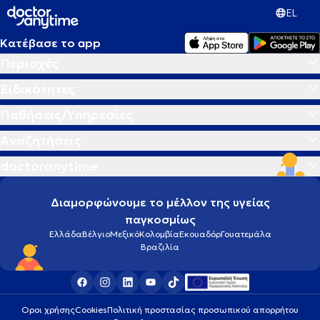
EL
Κατέβασε το app
Περιοχές
Ειδικότητες
Παθήσεις/Υπηρεσίες
Αναζητήσεις
doctoranytime
Διαμορφώνουμε το μέλλον της υγείας
παγκοσμίως
Ελλάδα
Βέλγιο
Μεξικό
Κολομβία
Εκουαδόρ
Γουατεμάλα
Βραζιλία
Οροι χρήσης
Cookies
Πολιτική προστασίας προσωπικού απορρήτου