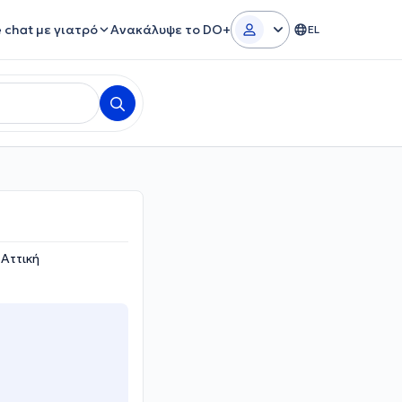
e chat με γιατρό
Ανακάλυψε το DO+
EL
Αττική