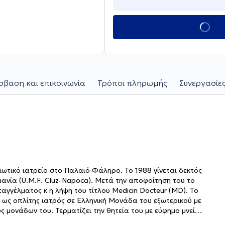
βαση και επικοινωνία
Τρόποι πληρωμής
Συνεργασίες
ιδιωτικό ιατρείο στο Παλαιό Φάληρο. Το 1988 γίνεται δεκτός
ανία (U.M.F. Cluz-Napoca). Μετά την αποφοίτηση του το
αγγέλματος κ η λήψη του τίτλου Medicin Docteur (MD). Το
α ως οπλίτης ιατρός σε Ελληνική Μονάδα του εξωτερικού με
 μονάδων του. Τερματίζει την θητεία του με εύφημο μνεία
υ 1997 και για 12 μήνες εκπληρώνει την υπηρεσία υπαίθρου