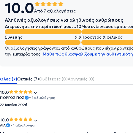
10.0
Από 7 αξιολογήσεις
Αληθινές αξιολογήσεις για αληθινούς ανθρώπους
Διερεύνησε την περίπτωσή μου σε βάθος
10
Μου ενέπνευσε εμπιστο
Συνεπής
9.9
Προσιτός & φιλικός
Οι αξιολογήσεις γράφονται από ανθρώπους που είχαν ραντεβού
την εμπειρία τους.
Μάθε πώς διασφαλίζουμε την αυθεντικότη
Όλες (7)
Θετικές (7)
Ουδέτερες (0)
Αρνητικές (0)
10.0
ΓΙΩΡΓΟΣ ΓΙΟΣ
• 1 αξιολόγηση
22 Ιουνίου 2026
10.0
ΛΙΑ
• 1 αξιολόγηση