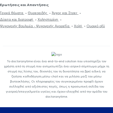
Ερωτήσεις και Απαντήσεις
Γενικά θέματα
Θυρεοειδής
Άγχος και Στρες
Δίαιτα και διατροφή
Χοληστερίνη
Ψυχογενής Βουλιμία - Ψυχογενής Ανορεξία
Χολή
Ουρικό οξύ
Το doctoranytime είναι ένα end-to-end solution που υποστηρίζει τον
χρήστη από τη στιγμή που αντιμετωπίζει ένα ιατρικό σύμπτωμα μέχρι τη
στιγμή της λύσης του, δίνοντάς του τη δυνατότητα να βρεί ειδικό, να
ζητήσει καθοδήγηση μέσω chat και να μιλήσει μαζί του μέσω
βιντεοκλήσης. Οι πληροφορίες του συγκεκριμένου προφίλ έχουν
συλλεχθεί από αξιόπιστες πηγές, όπως η προσωπική σελίδα του
γιατρού/επαγγελματία υγείας και έχουν ελεγχθεί από την ομάδα του
doctoranytime.