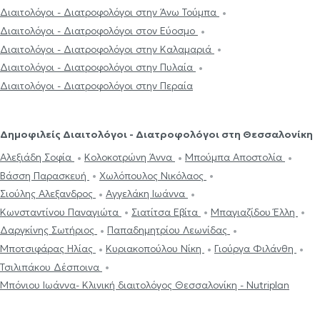
Διαιτολόγοι - Διατροφολόγοι στην Άνω Τούμπα
Διαιτολόγοι - Διατροφολόγοι στον Εύοσμο
Διαιτολόγοι - Διατροφολόγοι στην Καλαμαριά
Διαιτολόγοι - Διατροφολόγοι στην Πυλαία
Διαιτολόγοι - Διατροφολόγοι στην Περαία
Δημοφιλείς Διαιτολόγοι - Διατροφολόγοι στη Θεσσαλονίκη
Αλεξιάδη Σοφία
Κολοκοτρώνη Άννα
Μπούμπα Αποστολία
Βάσση Παρασκευή
Χωλόπουλος Νικόλαος
Σιούλης Αλεξανδρος
Αγγελάκη Iωάννα
Κωνσταντίνου Παναγιώτα
Σιατίτσα Εβίτα
Μπαγιαζίδου Έλλη
Δαργκίνης Σωτήριος
Παπαδημητρίου Λεωνίδας
Μποτσιφάρας Ηλίας
Κυριακοπούλου Νίκη
Γιούργα Φιλάνθη
Τσιλιπάκου Δέσποινα
Μπόνιου Ιωάννα- Κλινική διαιτολόγος Θεσσαλονίκη - Nutriplan