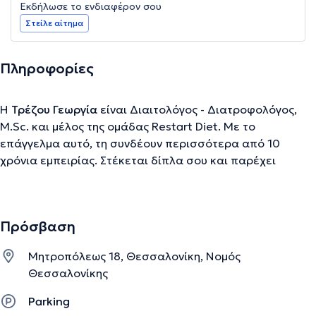
Εκδήλωσε το ενδιαφέρον σου
Στείλε αίτημα
Πληροφορίες
Η
Τρέζου Γεωργία
είναι Διαιτολόγος - Διατροφολόγος,
M.Sc. και μέλος της ομάδας Restart Diet. Με το
επάγγελμα αυτό, τη συνδέουν περισσότερα από 10
χρόνια εμπειρίας. Στέκεται δίπλα σου και παρέχει
εξατομικευμένη διατροφική εκπαίδευση, σύμφωνα με το
στόχο και τις ανάγκες σου. Η εξειδίκευσή της σε
διάφορους τομείς, όπως η Αθλητική διατροφή και η
Πρόσβαση
αντιμετώπιση των Διατροφικών Διαταραχών και της
Παχυσαρκίας, την καθιστά ικανή, ώστε να σου παρέχει
Μητροπόλεως 18, Θεσσαλονίκη, Νομός
την φροντίδα που χρειάζεσαι. Η προσέγγιση της είναι
Θεσσαλονίκης
πάντα εξατομικευμένη, γίνεται με ενσυναίσθηση, φιλική
διάθεση και στηρίζεται σε τεκμηριωμένες έρευνες περί
Parking
διατροφής, υγείας κι ευεξίας του ανθρώπου. Οι