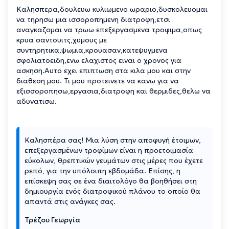
Kαλησπερα,δουλευω κυλιωμενο ωραριο,δυσκολευομαι
να τηρησω μια ισσοροπημενη διατροφη,ετσι
αναγκαζομαι να τρωω επεξεργασμενα τροφιμα,οπως
κρυα σαντουιτς,χυμους με
συντηρητικα,ψωμια,κρουασαν,κατεψυγμενα
σφολιατοειδη,ενω ελαχιστος ειναι ο χρονος για
ασκηση.Αυτο εχει επιπτωση στα κιλα μου και στην
διαθεση μου. Τι μου προτεινετε να κανω για να
εξισσοροπησω,εργασια,διατροφη και θερμιδες,θελω να
αδυνατισω.
Καλησπέρα σας! Μια λύση στην αποφυγή έτοιμων,
επεξεργασμένων τροφίμων είναι η προετοιμασία
εύκολων, θρεπτικών γευμάτων στις μέρες που έχετε
ρεπό, για την υπόλοιπη εβδομάδα. Επίσης, η
επίσκεψη σας σε ένα διαιτολόγο θα βοηθήσει στη
δημιουργία ενός διατροφικού πλάνου το οποίο θα
απαντά στις ανάγκες σας.
Τρέζου Γεωργία