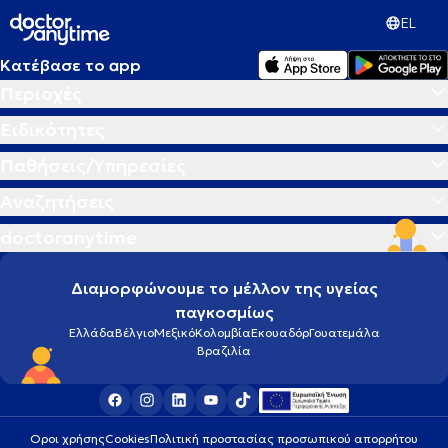
EL
Κατέβασε το app
Περιοχές
Ειδικότητες
Παθήσεις/Υπηρεσίες
Αναζητήσεις
doctoranytime
Διαμορφώνουμε το μέλλον της υγείας
παγκοσμίως
Ελλάδα
Βέλγιο
Μεξικό
Κολομβία
Εκουαδόρ
Γουατεμάλα
Βραζιλία
Οροι χρήσης
Cookies
Πολιτική προστασίας προσωπικού απορρήτου