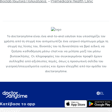
Bioclab Ιδιωτικά Πολυιατρεία
Premedicare Health Clinic
Το doctoranytime είναι ένα end-to-end solution που υποστηρίζει τον
χρήστη από τη στιγμή που αντιμετωπίζει ένα ιατρικό σύμπτωμα μέχρι τη
στιγμή της λύσης του, δίνοντάς του τη δυνατότητα να βρεί ειδικό, να
ζητήσει καθοδήγηση μέσω chat και να μιλήσει μαζί του μέσω
βιντεοκλήσης. Οι πληροφορίες του συγκεκριμένου προφίλ έχουν
συλλεχθεί από αξιόπιστες πηγές, όπως η προσωπική σελίδα του
γιατρού/επαγγελματία υγείας και έχουν ελεγχθεί από την ομάδα του
doctoranytime.
EL
Κατέβασε το app
Περιοχές