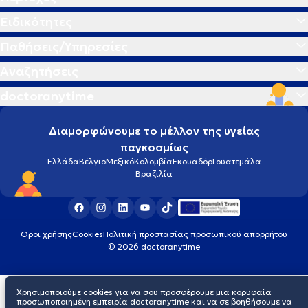
Ειδικότητες
Παθήσεις/Υπηρεσίες
Αναζητήσεις
doctoranytime
Διαμορφώνουμε το μέλλον της υγείας
παγκοσμίως
Ελλάδα
Βέλγιο
Μεξικό
Κολομβία
Εκουαδόρ
Γουατεμάλα
Βραζιλία
Οροι χρήσης
Cookies
Πολιτική προστασίας προσωπικού απορρήτου
© 2026 doctoranytime
Χρησιμοποιούμε cookies για να σου προσφέρουμε μια κορυφαία
προσωποποιημένη εμπειρία doctoranytime και να σε βοηθήσουμε να