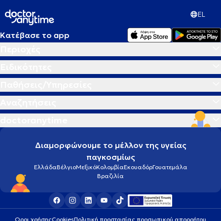
EL
Κατέβασε το app
Περιοχές
Ειδικότητες
Παθήσεις/Υπηρεσίες
Αναζητήσεις
doctoranytime
Διαμορφώνουμε το μέλλον της υγείας
παγκοσμίως
Ελλάδα
Βέλγιο
Μεξικό
Κολομβία
Εκουαδόρ
Γουατεμάλα
Βραζιλία
Οροι χρήσης
Cookies
Πολιτική προστασίας προσωπικού απορρήτου