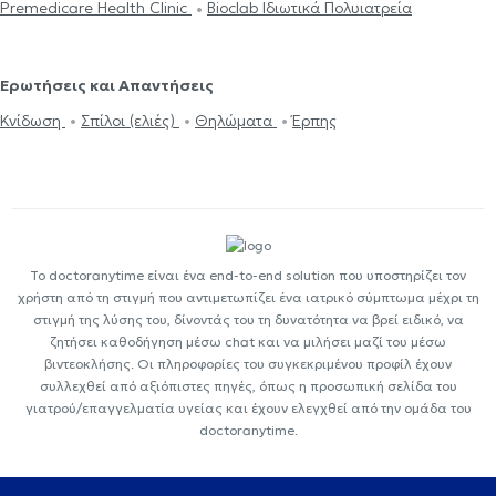
Premedicare Health Clinic
Bioclab Ιδιωτικά Πολυιατρεία
Ερωτήσεις και Απαντήσεις
Κνίδωση
Σπίλοι (ελιές)
Θηλώματα
Έρπης
Το doctoranytime είναι ένα end-to-end solution που υποστηρίζει τον
χρήστη από τη στιγμή που αντιμετωπίζει ένα ιατρικό σύμπτωμα μέχρι τη
στιγμή της λύσης του, δίνοντάς του τη δυνατότητα να βρεί ειδικό, να
ζητήσει καθοδήγηση μέσω chat και να μιλήσει μαζί του μέσω
βιντεοκλήσης. Οι πληροφορίες του συγκεκριμένου προφίλ έχουν
συλλεχθεί από αξιόπιστες πηγές, όπως η προσωπική σελίδα του
γιατρού/επαγγελματία υγείας και έχουν ελεγχθεί από την ομάδα του
doctoranytime.