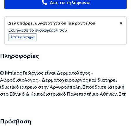
Δες τα τηλέφωνα
Δεν υπάρχει δυνατότητα online ραντεβού
Εκδήλωσε το ενδιαφέρον σου
Στείλε αίτημα
Πληροφορίες
Ο
Μπίκος Γεώργιος
είναι Δερματολόγος -
Αφροδισιολόγος - Δερματοχειρουργός και διατηρεί
ιδιωτικό ιατρείο στην Αργυρούπολη. Σπούδασε ιατρική
στο Εθνικό & Καποδιστριακό Πανεπιστήμιο Αθηνών. Στη
συνέχεια, ειδικεύτηκε στη Δερματολογία -
Αφροδισιολογία - Δερματοχειρουργική, κατέχοντας
έμμισθη θέση στο Δερματολογικό Κέντρο του Nürtinge
Πρόσβαση
της Γερμανίας, καθώς και στη Δερματολογική/Δερματο-
ογκολογική κλινική του Klinikum Kassel (Haut-Tumor-