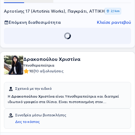
Αρτοτίνης 17 (Artotinis Works), Παγκράτι, ΑΤΤΙΚΗ
2,1 km
Επόμενη διαθεσιμότητα
Κλείσε ραντεβού
Δρακοπούλου Χριστίνα
Υπνοθεραπεύτρια
|
10
10 αξιολογήσεις
Σχετικά με την ειδικό
Η
Δρακοπούλου Χριστίνα
είναι Υπνοθεραπεύτρια και διατηρεί
ιδιωτικό γραφείο στα Ιλίσια. Είναι πιστοποιημένη στον
Νευρογλωσσικό Προγραμματισμό (NLP) από το American Board of
Neuro-Linguistic Programming στις ΗΠΑ. Ακόμη είναι πιστοποιημένη
Συνεδρία μέσω βιντεοκλήσης
στην Υπνοθεραπεία και την Κλινική Ύπνωση έχοντας
Δες το κόστος
πραγματοποιήσει σπουδές στο Ηνωμένο Βασίλειο και τις ΗΠΑ
αντίστοιχα. Έχει ασχοληθεί με την εκπαίδευση παιδιών και
ενηλίκων, έχει οργανώσει project, συνέδρια, ομάδες και έχει