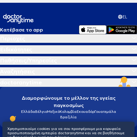
EL
Κατέβασε το app
Περιοχές
Ειδικότητες
Παθήσεις/Υπηρεσίες
Αναζητήσεις
doctoranytime
Διαμορφώνουμε το μέλλον της υγείας
παγκοσμίως
Ελλάδα
Βέλγιο
Μεξικό
Κολομβία
Εκουαδόρ
Γουατεμάλα
Βραζιλία
Χρησιμοποιούμε cookies για να σου προσφέρουμε μια κορυφαία
προσωποποιημένη εμπειρία doctoranytime και να σε βοηθήσουμε