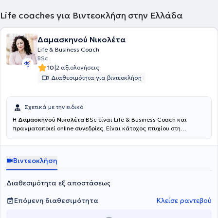
Life coaches για Βιντεοκλήση στην Ελλάδα
Δαμασκηνού Νικολέτα
Life & Business Coach
BSc
|
10
2 αξιολογήσεις
Διαθεσιμότητα για βιντεοκλήση
Σχετικά με την ειδικό
Η
Δαμασκηνού Νικολέτα
BSc είναι Life & Business Coach και
πραγματοποιεί online συνεδρίες. Είναι κάτοχος πτυχίου στη
Διοίκηση Επιχειρήσεων & Οργανισμών από το Ελληνικό Ανοιχτό
Πανεπιστήμιο και κάτοχος πιστοποίησης στο coaching (Certificate
in coaching - AC Accredited) από το Εθνικό και Καποδιστριακό
Βιντεοκλήση
Πανεπιστήμιο Αθηνών. Επιπλέον, είναι κάτοχος πιστοποιήσεων στο
Business Coaching και στο Leadership Coaching από το Εθνικό και
Καποδιστριακό Πανεπιστήμιο Αθηνών και
κάτοχος διαπίστευσης
Διαθεσιμότητα εξ αποστάσεως
EMCC Global, Senior Practitioner.
Η κ. Δαμασκηνού είναι μέλος του
Ευρωπαϊκού και του Ελληνικού Συλλόγου Mentoring και Coaching
Επόμενη διαθεσιμότητα
Κλείσε ραντεβού
(European Mentoring & Coaching Council), του EMCC Global και
Greece, διεθνή οργανισμού για μέντορες και προπονητές (coaches).