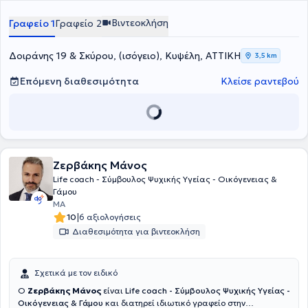
Πανεπιστήμιο Αθηνών (ΕΚΠΑ) καθώς και πιστοποιημένη ειδικός στο
Τραύμα Oxford University UK, Relational Coach από το Oxford
Βιντεοκλήση
Γραφείο 1
Γραφείο 2
Uninersity UK.
Δοιράνης 19 & Σκύρου, (ισόγειο), Κυψέλη, ΑΤΤΙΚΗ
3,5 km
Επόμενη διαθεσιμότητα
Κλείσε ραντεβού
Ζερβάκης Μάνος
Life coach - Σύμβουλος Ψυχικής Υγείας - Οικόγενειας &
Γάμου
MA
|
10
6 αξιολογήσεις
Διαθεσιμότητα για βιντεοκλήση
Σχετικά με τον ειδικό
Ο
Ζερβάκης Μάνος
είναι
Life coach - Σύμβουλος Ψυχικής Υγείας -
Οικόγενειας & Γάμου
και διατηρεί ιδιωτικό γραφείο στην