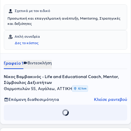
(lifestyle), ο Μαρινάκης Ευάγγελος διαθέτει ευρύτητα εκπαίδευσης
και εμπειρίας.
Σχετικά με τον ειδικό
Προσωπική και επαγγελματική ανάπτυξη, Mentoring, Στρατηγικές
και δεξιότητες
Απλή συνεδρία
Δες το κόστος
Βιντεοκλήση
Γραφείο 1
Νίκος Βαμβακινός - Life and Educational Coach, Mentor,
Σύμβουλος Δεξιοτήτων
Θερμοπυλών 55, Αιγάλεω, ΑΤΤΙΚΗ
6,1 km
Επόμενη διαθεσιμότητα
Κλείσε ραντεβού