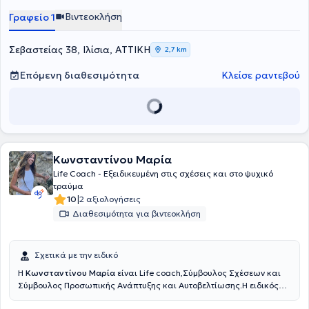
εμφανιστεί σε διάφορες εκπομπές, συνέδρια και σεμινάρια και
Βιντεοκλήση
Γραφείο 1
ειδικεύεται σε προβλήματα της σύγχρονης ζωής. Οι συνεδρίες
πραγματοποιούνται τόσο στα ελληνικά όσο και στα αγγλικά.
Σεβαστείας 38, Ιλίσια, ΑΤΤΙΚΗ
2,7 km
Επόμενη διαθεσιμότητα
Κλείσε ραντεβού
Κωνσταντίνου Μαρία
Life Coach - Eξειδικευμένη στις σχέσεις και στο ψυχικό
τραύμα
|
10
2 αξιολογήσεις
Διαθεσιμότητα για βιντεοκλήση
Σχετικά με την ειδικό
Η
Κωνσταντίνου Μαρία
είναι Life coach,Σύμβουλος Σχέσεων και
Σύμβουλος Προσωπικής Ανάπτυξης και Αυτοβελτίωσης.Η ειδικός
είναι π
ιστοποιημένη Life Coach, από το Εθνικό και Καποδιστριακό