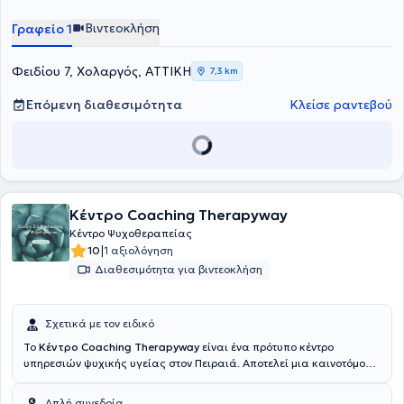
Βιντεοκλήση
Γραφείο 1
Φειδίου 7, Χολαργός, ΑΤΤΙΚΗ
7,3 km
Επόμενη διαθεσιμότητα
Κλείσε ραντεβού
Κέντρο Coaching Therapyway
Κέντρο Ψυχοθεραπείας
|
10
1 αξιολόγηση
Διαθεσιμότητα για βιντεοκλήση
Σχετικά με τον ειδικό
Το
Κέντρο Coaching Therapyway
είναι ένα πρότυπο κέντρο
υπηρεσιών ψυχικής υγείας στον Πειραιά. Αποτελεί μια καινοτόμο
δράση στο χώρο της ψυχικής υγείας καθώς ενσωματώνει τις
αρχές και τα πλέον σύγχρονα δεδομένα της ψυχοθεραπείας και του
Απλή συνεδρία