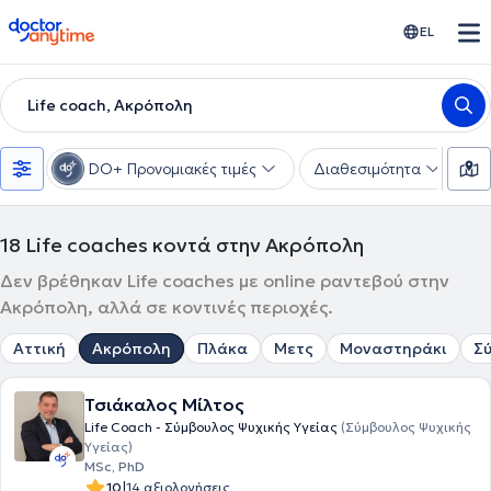
doctoranytime
EL
Life coach, Ακρόπολη
DO+ Προνομιακές τιμές
Διαθεσιμότητα
Υ
18
Life coaches κοντά στην Ακρόπολη
Δεν βρέθηκαν Life coaches με online ραντεβού στην
Ακρόπολη, αλλά σε κοντινές περιοχές.
Αττική
Ακρόπολη
Πλάκα
Μετς
Μοναστηράκι
Σ
Τσιάκαλος Μίλτος
Life Coach - Σύμβουλος Ψυχικής Υγείας
(Σύμβουλος Ψυχικής
Υγείας)
MSc, PhD
|
10
14 αξιολογήσεις