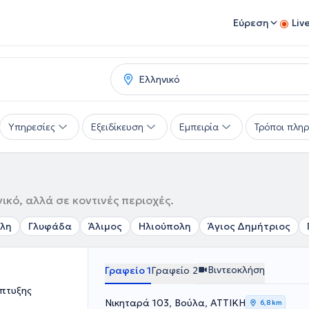
Εύρεση
Liv
Υπηρεσίες
Εξειδίκευση
Εμπειρία
Τρόποι πλη
ικό, αλλά σε κοντινές περιοχές.
λη
Γλυφάδα
Άλιμος
Ηλιούπολη
Άγιος Δημήτριος
Βιντεοκλήση
Γραφείο 1
Γραφείο 2
άπτυξης
Νικηταρά 103, Βούλα, ΑΤΤΙΚΗ
6,8 km