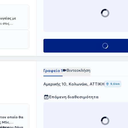
 υγείας
με
ι στις
ϊκό
line τμήματα.
lege. Έχει
ι είναι μέλος
Κλείσε ραντεβού
γραμμα
ραμμα σπουδών
Βιντεοκλήση
Γραφείο 1
Αμερικής 10, Κολωνάκι, ΑΤΤΙΚΗ
9,6 km
Επόμενη διαθεσιμότητα
 τον οποίο θα
ς MSc,
 κάθε σου βήμα
ία και