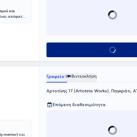
 να
ό τομέα. Η
σμού και
σεων και στη
Είναι απόφοιτη
είες στο κλάδο
στριακού
ην ακλόνητη
ογίες και
ια να
κή, το Life
η μπορεί να
ντρου
ργά σε
έχει
μένης
Κλείσε ραντεβού
βουλευτικής,
 Mentoring
ική της
πεδίου της
ιξη ατόμων σε
ή της την
ς.
 προσωπικής
ενειών.
Βιντεοκλήση
Γραφείο 1
Αρτοτίνης 17 (Artotinis Works), Παγκράτι, 
Επόμενη διαθεσιμότητα
ty mentor)
και