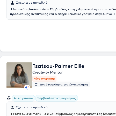
τον επαγγελματικό προσανατολισμό, με σκοπό την υποστήριξη ατόμων
Σχετικά με την ειδικό
ανακαλύψουν και να αναπτύξουν το δυναμικό τους στον επαγγελματικ
H
Αναστάση Ιωάννα
είναι
Σύμβουλος επαγγελματικού προσανατολι
30ετής επιτυχημένη επαγγελματική της πορεία στη Διοίκηση επιχειρή
προσωπικής ανάπτυξης
και διατηρεί ιδιωτικό γραφείο στην Αθήνα. 
Διαχείριση ανθρώπινου δυναμικού, σε μεγάλες και πολυεθνικές εταιρ
Φιλοσοφίας, Παιδαγωγικής και Ψυχολογίας του Εθνικού και Καποδι
των πωλήσεων, την όπλισε γνώσεις και εφόδια και της δημιούργησε τ
Πανεπιστημίου Αθηνών, με μεταπτυχιακή εξειδίκευση στις Νέες Τεχνολ
πεποίθηση πώς κάθε άνθρωπος διαθέτει τους εσωτερικούς πόρους γ
Marketing, καθώς και σπουδές στη Σχολική Ψυχολογία, τη Συμβουλευτι
εκπληρώσει τους στόχους του και μέσα από την κατάλληλη προσέγγισ
Coaching και την Εργοθεραπεία. Από το 2020 είναι ιδιοκτήτρια του κέ
ανακαλύψει το δυναμικό του. Επιπροσθέτως, η ειδικός συμμετέχει ενε
Συμβουλευτικής και Επαγγελματικού Προσανατολισμού sykep.gr, ενώ 
επαγγελματικούς συλλόγους, όπως η Ελληνική Εταιρεία Ανασυνδυασ
συνεργαστεί με δημόσιους και ιδιωτικούς φορείς σε προγράμματα συμ
Εκλεκτικής Συμβουλευτικής και ο Σύλλογος Συμβουλευτικής Coaching
κατάρτισης και ανάπτυξης δεξιοτήτων. Διακρίνεται για την επιστημον
Ελλάδας, ώστε να παραμένει ενήμερη για τις τελευταίες εξελίξεις του 
κατάρτιση, την επικοινωνιακή προσέγγιση και τη στοχευμένη υποστήρ
συμβουλευτικής στην Ελλάδα. Η εμπειρία της και η συνεχής εκπαίδευσ
θέματα αυτογνωσίας, λήψης αποφάσεων και επαγγελματικής εξέλιξη
βοηθούν να προσφέρει εξειδικευμένες υπηρεσίες ψυχικής υγείας και
ανάπτυξης, προσαρμοσμένες στις ανάγκες των ατόμων και των οικογ
Tsatsou-Palmer Ellie
Creativity Mentor
Νέος συνεργάτης
Διαθεσιμότητα για βιντεοκλήση
Αυτογνωσία
Συμβουλευτική καριέρας
Σχετικά με την ειδικό
Η
Tsatsou-Palmer Ellie
είναι
σύμβουλος δημιουργικότητας (creativi