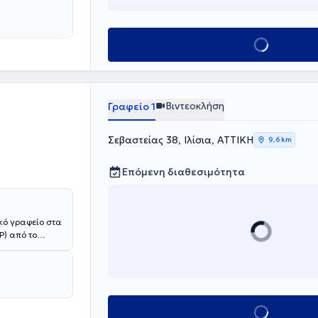
Κλείσε ραντεβού
Βιντεοκλήση
Γραφείο 1
Σεβαστείας 38, Ιλίσια, ΑΤΤΙΚΗ
9,6 km
Επόμενη διαθεσιμότητα
κό γραφείο στα
P) από το
αι
ραγματοποιήσει
 με την
ομάδες και έχει
εται σε
Κλείσε ραντεβού
όσο στα