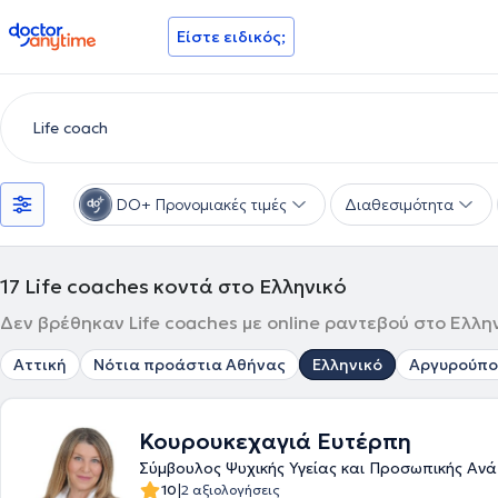
doctoranytime
Είστε ειδικός;
DO+ Προνομιακές τιμές
Διαθεσιμότητα
17
Life coaches κοντά στο Ελληνικό
Δεν βρέθηκαν Life coaches με online ραντεβού στο Ελλην
Αττική
Νότια προάστια Αθήνας
Ελληνικό
Αργυρούπο
Κουρουκεχαγιά Ευτέρπη
Σύμβουλος Ψυχικής Υγείας και Προσωπικής Αν
|
10
2 αξιολογήσεις