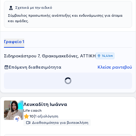
βιβλίων προσωπικής ανάπτυξης, αρθρογράφος σε ιστοσελίδες
Σχετικά με την ειδικό
ευεξίας, προσωπικής ανάπτυξης και εισηγητής σεμιναρίων-
εκπαιδεύσεων.
Σύμβουλος προσωπικής ανάπτυξης και ενδυνάμωσης για άτομα
και ομάδες.
Γραφείο 1
Σιδηροκάστρου 7, Θρακομακεδόνες, ΑΤΤΙΚΗ
14,4 km
Επόμενη διαθεσιμότητα
Κλείσε ραντεβού
Λευκαδίτη Ιωάννα
Life coach
|
10
1 αξιολόγηση
Διαθεσιμότητα για βιντεοκλήση