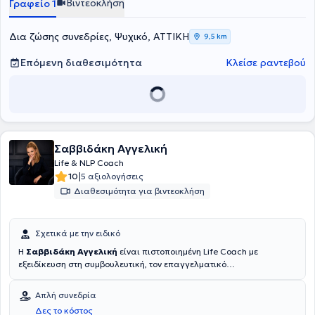
Βιντεοκλήση
Γραφείο 1
Δια ζώσης συνεδρίες, Ψυχικό, ΑΤΤΙΚΗ
9,5 km
Επόμενη διαθεσιμότητα
Κλείσε ραντεβού
Σαββιδάκη Αγγελική
Life & NLP Coach
|
10
5 αξιολογήσεις
Διαθεσιμότητα για βιντεοκλήση
Σχετικά με την ειδικό
Η
Σαββιδάκη Αγγελική
είναι πιστοποιημένη Life Coach με
εξειδίκευση στη συμβουλευτική, τον επαγγελματικό
προσανατολισμό και την προσωπική ανάπτυξη. Διαθέτει εμπειρία
στον χώρο της ψυχικής υγείας, καθώς από το 2022 συνεργάζεται
Απλή συνεδρία
με το Κέντρο Ψυχικής Υγείας «Δια Λόγου… Νόησις» στην Ελλάδα,
Δες το κόστος
παρέχοντας υποστήριξη και καθοδήγηση με στόχο την ενδυνάμωση,