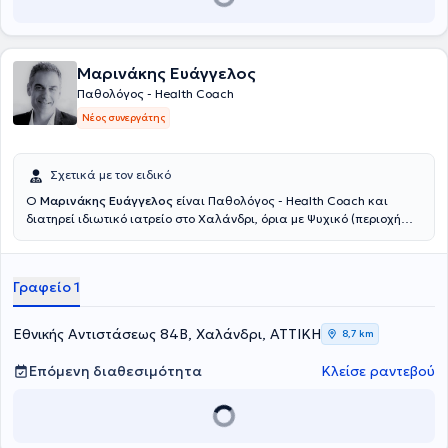
Μαρινάκης Ευάγγελος
Παθολόγος - Health Coach
Νέος συνεργάτης
Σχετικά με τον ειδικό
Ο
Μαρινάκης Ευάγγελος
είναι Παθολόγος - Health Coach και
διατηρεί ιδιωτικό ιατρείο στο Χαλάνδρι, όρια με Ψυχικό (περιοχή
Αγίας Βαρβάρας Χαλανδρίου). Σπούδασε Ιατρική στο Αριστοτέλειο
Πανεπιστήμιο Θεσσαλονίκης. Με γνώσεις και μακροχρόνια
εμπειρία στην παθολογία και πλούσια συνεχιζόμενη εκπαίδευση
Γραφείο 1
στους τομείς του health coaching και life coaching, της ψυχολογίας
της συμπεριφοράς και των βασικών αρχών της Γνωσιακής -
Συμπεριφορικής προσέγγισης, ο Μαρινάκης Ευάγγελος στέκεται με
Εθνικής Αντιστάσεως 84Β, Χαλάνδρι, ΑΤΤΙΚΗ
8,7 km
ολιστικό πνεύμα δίπλα στον άνθρωπο και τον καθοδηγεί με
σύγχρονες μεθόδους στην επίτευξη των προσωπικών του στόχων
Επόμενη διαθεσιμότητα
Κλείσε ραντεβού
και διεκδικήσεων, σε ευρύτερα θέματα υγείας και προσωπικής
ανάπτυξης. Η ευεξία (well-being) είναι μια συναρπαστική
πρόκληση-στόχος στη ζωή, που αναλύεται σε σωματικές και μη
συνιστώσες, οι οποίες περιλαμβάνουν το άτομο, την οικογένεια, τη