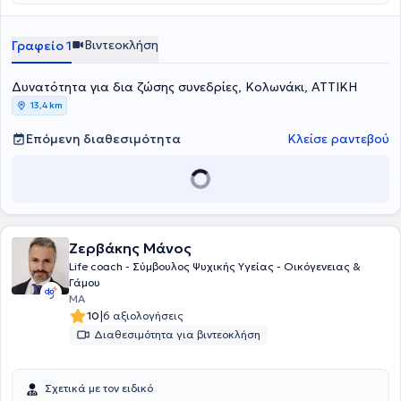
Yachting), ως σύμβουλος Επικοινωνίας, είναι από τις ευτυχέστερες
στην επαγγελματική της σταδιοδρομία.Τέλος,έχει επιμεληθεί και
οργανώσει εξολοκλήρου την πανελλαδική καμπάνια «αλλάΖουμε
Βιντεοκλήση
Γραφείο 1
τον κόσμο».
Δυνατότητα για δια ζώσης συνεδρίες, Κολωνάκι, ΑΤΤΙΚΗ
13,4 km
Επόμενη διαθεσιμότητα
Κλείσε ραντεβού
Ζερβάκης Μάνος
Life coach - Σύμβουλος Ψυχικής Υγείας - Οικόγενειας &
Γάμου
MA
|
10
6 αξιολογήσεις
Διαθεσιμότητα για βιντεοκλήση
Σχετικά με τον ειδικό