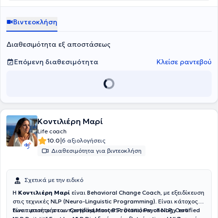
προσαρμοστικότητα. Μέσα από ατομικές συνεδρίες, βιωματικά
workshops και διαλέξεις, εξοπλίζει ανθρώπους και ομάδες με
πρακτικά εργαλεία που εφαρμόζονται άμεσα στην καθημερινή
Βιντεοκλήση
εργασία, στις συεργασίες και στις επαγγελματικές σχέσεις.
Διαθεσιμότητα εξ αποστάσεως
Επόμενη διαθεσιμότητα
Κλείσε ραντεβού
Κοντιλιέρη Μαρί
Life coach
|
10.0
6 αξιολογήσεις
Διαθεσιμότητα για βιντεοκλήση
Σχετικά με την ειδικό
Η
Κοντιλιέρη Μαρί
είναι
Behavioral Change Coach
, με εξειδίκευση
στις τεχνικές
NLP (Neuro-Linguistic Programming)
. Είναι κάτοχος
των πιστοποιήσεων
Είναι φοιτήτρια του προγράμματος
Certified Master Practitioner of NLP
BSc (Hons) Psychology του
,
Certified