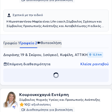
Σχετικά με την ειδικό
Η
Κωνσταντίνου Μαρία
είναι Life coach,Σύμβουλος Σχέσεων και
Σύμβουλος Προσωπικής Ανάπτυξης και Αυτοβελτίωσης.Η ειδικός
είναι π
ιστοποιημένη Life Coach, από το Εθνικό και Καποδιστριακό
Πανεπιστήμιο Αθηνών (ΕΚΠΑ) καθώς και πιστοποιημένη ειδικός στο
Τραύμα Oxford University UK, Relational Coach από το Oxford
Βιντεοκλήση
Γραφείο 1
Γραφείο 2
Uninersity UK.
Δοιράνης 19 & Σκύρου, (ισόγειο), Κυψέλη, ΑΤΤΙΚΗ
12,3 km
Επόμενη διαθεσιμότητα
Κλείσε ραντεβού
Κουρουκεχαγιά Ευτέρπη
Σύμβουλος Ψυχικής Υγείας και Προσωπικής Ανάπτυξης
|
10
2 αξιολογήσεις
Διαθεσιμότητα για βιντεοκλήση