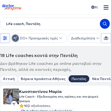
doctoranytime
EL
Life coach, Πεντέλη
DO+ Προνομιακές τιμές
Διαθεσιμότητα
Υ
18
Life coaches κοντά στην Πεντέλη
Δεν βρέθηκαν Life coaches με online ραντεβού στην
Πεντέλη, αλλά σε κοντινές περιοχές.
Αττική
Βόρεια προάστια Αθήνας
Πεντέλη
Νέα Πεντέ
Κωνσταντίνου Μαρία
Life Coach - Eξειδικευμένη στις σχέσεις και στο ψυχικό
τραύμα
|
10
2 αξιολογήσεις
Διαθεσιμότητα για βιντεοκλήση