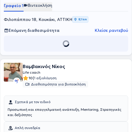
Συμβουλευτικής καθώς και το μονοετές πρόγραμμα "Diploma in
Βιντεοκλήση
Γραφείο 1
Personal και Executive Coaching", αναγνωρισμένο πρόγραμμα
σπουδών από την Association for Coaching και τον EMCC.
Φιλοπάππου 18, Κουκάκι, ΑΤΤΙΚΗ
8,1 km
Επόμενη διαθεσιμότητα
Κλείσε ραντεβού
Βαμβακινός Νίκος
Life coach
|
10
1 αξιολόγηση
Διαθεσιμότητα για βιντεοκλήση
Σχετικά με τον ειδικό
Προσωπική και επαγγελματική ανάπτυξη, Mentoring, Στρατηγικές
και δεξιότητες
Απλή συνεδρία