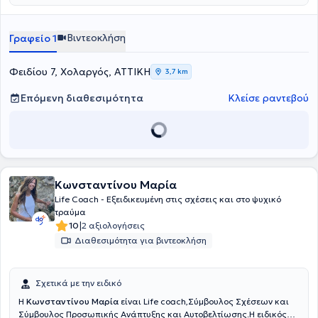
Ανασυνδυασμένης Εκλεκτικής Συμβουλευτικής και ο Σύλλογος
Συμβουλευτικής Coaching Mentoring Ελλάδας, ώστε να παραμένει
ενήμερη για τις τελευταίες εξελίξεις του πεδίου της συμβουλευτικής
Βιντεοκλήση
Γραφείο 1
στην Ελλάδα. Η εμπειρία της και η συνεχής εκπαίδευσή της την
βοηθούν να προσφέρει εξειδικευμένες υπηρεσίες ψυχικής υγείας
και προσωπικής ανάπτυξης, προσαρμοσμένες στις ανάγκες των
Φειδίου 7, Χολαργός, ΑΤΤΙΚΗ
3,7 km
ατόμων και των οικογενειών.
Επόμενη διαθεσιμότητα
Κλείσε ραντεβού
Κωνσταντίνου Μαρία
Life Coach - Eξειδικευμένη στις σχέσεις και στο ψυχικό
τραύμα
|
10
2 αξιολογήσεις
Διαθεσιμότητα για βιντεοκλήση
Σχετικά με την ειδικό
Η
Κωνσταντίνου Μαρία
είναι Life coach,Σύμβουλος Σχέσεων και
Σύμβουλος Προσωπικής Ανάπτυξης και Αυτοβελτίωσης.Η ειδικός