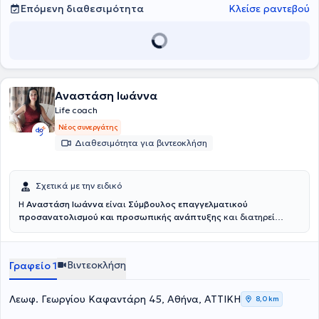
Επόμενη διαθεσιμότητα
Κλείσε ραντεβού
Αναστάση Ιωάννα
Life coach
Νέος συνεργάτης
Διαθεσιμότητα για βιντεοκλήση
Σχετικά με την ειδικό
H
Αναστάση Ιωάννα
είναι
Σύμβουλος επαγγελματικού
προσανατολισμού και προσωπικής ανάπτυξης
και διατηρεί
ιδιωτικό γραφείο στην Αθήνα. Είναι απόφοιτη Φιλοσοφίας,
Παιδαγωγικής και Ψυχολογίας του Εθνικού και Καποδιστριακού
Πανεπιστημίου Αθηνών, με μεταπτυχιακή εξειδίκευση στις Νέες
Βιντεοκλήση
Γραφείο 1
Τεχνολογίες και Marketing, καθώς και σπουδές στη Σχολική
Ψυχολογία, τη Συμβουλευτική, το Life Coaching και την
Εργοθεραπεία. Από το 2020 είναι ιδιοκτήτρια του κέντρου
Λεωφ. Γεωργίου Καφαντάρη 45, Αθήνα, ΑΤΤΙΚΗ
8,0 km
Συμβουλευτικής και Επαγγελματικού Προσανατολισμού sykep.gr,