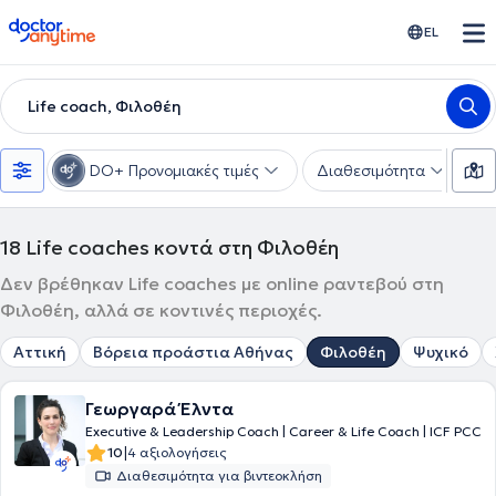
doctoranytime
EL
Life coach, Φιλοθέη
DO+ Προνομιακές τιμές
Διαθεσιμότητα
Υ
18
Life coaches κοντά στη Φιλοθέη
Δεν βρέθηκαν Life coaches με online ραντεβού στη
Φιλοθέη, αλλά σε κοντινές περιοχές.
Αττική
Βόρεια προάστια Αθήνας
Φιλοθέη
Ψυχικό
Γεωργαρά Έλντα
Executive & Leadership Coach | Career & Life Coach | ICF PCC
|
10
4 αξιολογήσεις
Διαθεσιμότητα για βιντεοκλήση