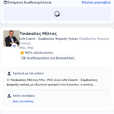
ενώ έχει συνεργαστεί με δημόσιους και ιδιωτικούς φορείς σε
Επόμενη διαθεσιμότητα
Κλείσε ραντεβού
προγράμματα συμβουλευτικής, κατάρτισης και ανάπτυξης
δεξιοτήτων. Διακρίνεται για την επιστημονική της κατάρτιση, την
επικοινωνιακή προσέγγιση και τη στοχευμένη υποστήριξη ατόμων
σε θέματα αυτογνωσίας, λήψης αποφάσεων και επαγγελματικής
εξέλιξης.
Τσιάκαλος Μίλτος
Life Coach - Σύμβουλος Ψυχικής Υγείας
(Σύμβουλος Ψυχικής
Υγείας)
MSc, PhD
|
10
14 αξιολογήσεις
Διαθεσιμότητα για βιντεοκλήση
Σχετικά με τον ειδικό
Ο
Τσιάκαλος Μίλτος
MSc, PhD είναι
Life Coach - Σύμβουλος
ψυχικής υγείας
με ιδιωτικό γραφείο στο Κουκάκι, ο οποίος
εξειδικεύεται στο Coaching και στις Διαπροσωπικές σχέσεις.
Παράλληλα, συνεργάζεται με το Ανοιχτό Λαϊκό Πανεπιστήμιο (ΑΛΠ),
Απλή συνεδρία
πραγματοποιώντας ομιλίες στα δια ζώσης και online τμήματα.
Δες το κόστος
Διδάσκει στο Msc πρόγραμμα Coaching and Mentoring του Aegean
College. Έχει ολοκληρώσει το τριετές πρόγραμμα Συμβουλευτικής
Ψυχικής Υγείας και είναι μέλος της Ελληνικής Εταιρείας