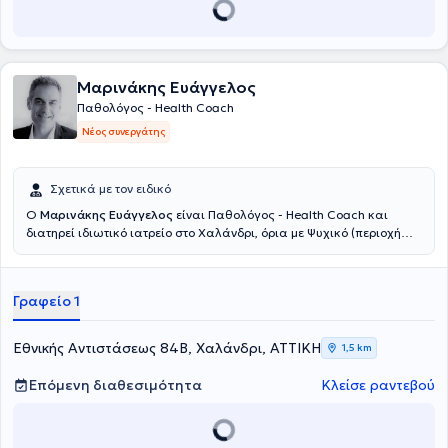
Μαρινάκης Ευάγγελος
Παθολόγος - Health Coach
Νέος συνεργάτης
Σχετικά με τον ειδικό
Ο
Μαρινάκης Ευάγγελος
είναι Παθολόγος - Health Coach και
διατηρεί ιδιωτικό ιατρείο στο Χαλάνδρι, όρια με Ψυχικό (περιοχή
Αγίας Βαρβάρας Χαλανδρίου). Σπούδασε Ιατρική στο Αριστοτέλειο
Πανεπιστήμιο Θεσσαλονίκης. Με γνώσεις και μακροχρόνια
εμπειρία στην παθολογία και πλούσια συνεχιζόμενη εκπαίδευση
Γραφείο 1
στους τομείς του health coaching και life coaching, της ψυχολογίας
της συμπεριφοράς και των βασικών αρχών της Γνωσιακής -
Συμπεριφορικής προσέγγισης, ο Μαρινάκης Ευάγγελος στέκεται με
Εθνικής Αντιστάσεως 84Β, Χαλάνδρι, ΑΤΤΙΚΗ
1,5 km
ολιστικό πνεύμα δίπλα στον άνθρωπο και τον καθοδηγεί με
σύγχρονες μεθόδους στην επίτευξη των προσωπικών του στόχων
Επόμενη διαθεσιμότητα
Κλείσε ραντεβού
και διεκδικήσεων, σε ευρύτερα θέματα υγείας και προσωπικής
ανάπτυξης. Η ευεξία (well-being) είναι μια συναρπαστική
πρόκληση-στόχος στη ζωή, που αναλύεται σε σωματικές και μη