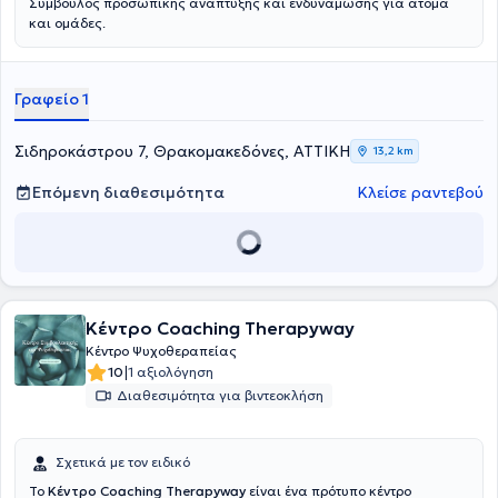
Σύμβουλος προσωπικής ανάπτυξης και ενδυνάμωσης για άτομα
και ομάδες.
Γραφείο 1
Σιδηροκάστρου 7, Θρακομακεδόνες, ΑΤΤΙΚΗ
13,2 km
Επόμενη διαθεσιμότητα
Κλείσε ραντεβού
Κέντρο Coaching Therapyway
Κέντρο Ψυχοθεραπείας
|
10
1 αξιολόγηση
Διαθεσιμότητα για βιντεοκλήση
Σχετικά με τον ειδικό
Το
Κέντρο Coaching Therapyway
είναι ένα πρότυπο κέντρο