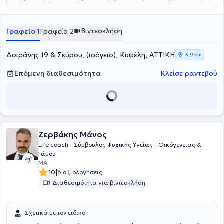
είναι π
ιστοποιημένη Life Coach, από το Εθνικό και Καποδιστριακό
Πανεπιστήμιο Αθηνών (ΕΚΠΑ) καθώς και πιστοποιημένη ειδικός στο
Τραύμα Oxford University UK, Relational Coach από το Oxford
Βιντεοκλήση
Γραφείο 1
Γραφείο 2
Uninersity UK.
Δοιράνης 19 & Σκύρου, (ισόγειο), Κυψέλη, ΑΤΤΙΚΗ
3,9 km
Επόμενη διαθεσιμότητα
Κλείσε ραντεβού
Ζερβάκης Μάνος
Life coach - Σύμβουλος Ψυχικής Υγείας - Οικόγενειας &
Γάμου
MA
|
10
6 αξιολογήσεις
Διαθεσιμότητα για βιντεοκλήση
Σχετικά με τον ειδικό