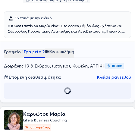
Σχετικά με την ειδικό
Η
Κωνσταντίνου Μαρία
είναι Life coach,Σύμβουλος Σχέσεων και
Σύμβουλος Προσωπικής Ανάπτυξης και Αυτοβελτίωσης.Η ειδικός
είναι π
ιστοποιημένη Life Coach, από το Εθνικό και Καποδιστριακό
Πανεπιστήμιο Αθηνών (ΕΚΠΑ) καθώς και πιστοποιημένη ειδικός στο
Τραύμα Oxford University UK, Relational Coach από το Oxford
Βιντεοκλήση
Γραφείο 1
Γραφείο 2
Uninersity UK.
Δοιράνης 19 & Σκύρου, (ισόγειο), Κυψέλη, ΑΤΤΙΚΗ
18,8 km
Επόμενη διαθεσιμότητα
Κλείσε ραντεβού
Καρυώτου Μαρία
Life & Business Coaching
Νέος συνεργάτης