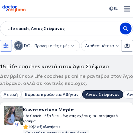
doctoranytime
EL
Life coach, Άγιος Στέφανος
DO+ Προνομιακές τιμές
Διαθεσιμότητα
Υ
16
Life coaches κοντά στον Άγιο Στέφανο
Δεν βρέθηκαν Life coaches με online ραντεβού στον Άγιο
Στέφανο, αλλά σε κοντινές περιοχές.
Αττική
Βόρεια προάστια Αθήνας
Άγιος Στέφανος
Άν
Κωνσταντίνου Μαρία
Life Coach - Eξειδικευμένη στις σχέσεις και στο ψυχικό
τραύμα
|
10
2 αξιολογήσεις
Διαθεσιμότητα για βιντεοκλήση