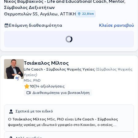
Νίκος Βαμβακινός - Life and Educational Coach, Mentor,
Σύμβουλος Δεξιοτήτων
Θερμοπυλών 55, Αιγάλεω, ΑΤΤΙΚΗ
22,8 km
Επόμενη διαθεσιμότητα
Κλείσε ραντεβού
Τσιάκαλος Μίλτος
Life Coach - Σύμβουλος Ψυχικής Υγείας
(Σύμβουλος Ψυχικής
Υγείας)
MSc, PhD
|
10
14 αξιολογήσεις
Διαθεσιμότητα για βιντεοκλήση
Σχετικά με τον ειδικό
Ο
Τσιάκαλος Μίλτος
MSc, PhD είναι
Life Coach - Σύμβουλος
ψυχικής υγείας
με ιδιωτικό γραφείο στο Κουκάκι, ο οποίος
εξειδικεύεται στο Coaching και στις Διαπροσωπικές σχέσεις.
Παράλληλα, συνεργάζεται με το Ανοιχτό Λαϊκό Πανεπιστήμιο (ΑΛΠ),