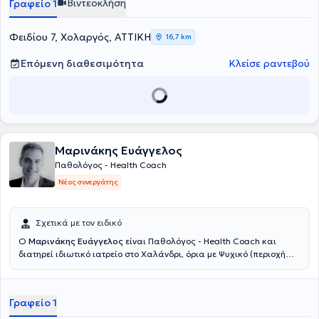
Βιντεοκλήση
Γραφείο 1
Φειδίου 7, Χολαργός, ΑΤΤΙΚΗ
16,7 km
Επόμενη διαθεσιμότητα
Κλείσε ραντεβού
Μαρινάκης Ευάγγελος
Παθολόγος - Health Coach
Νέος συνεργάτης
Σχετικά με τον ειδικό
Ο
Μαρινάκης Ευάγγελος
είναι Παθολόγος - Health Coach και
διατηρεί ιδιωτικό ιατρείο στο Χαλάνδρι, όρια με Ψυχικό (περιοχή
Αγίας Βαρβάρας Χαλανδρίου). Σπούδασε Ιατρική στο Αριστοτέλειο
Πανεπιστήμιο Θεσσαλονίκης. Με γνώσεις και μακροχρόνια
εμπειρία στην παθολογία και πλούσια συνεχιζόμενη εκπαίδευση
Γραφείο 1
στους τομείς του health coaching και life coaching, της ψυχολογίας
της συμπεριφοράς και των βασικών αρχών της Γνωσιακής -