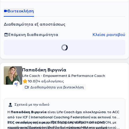
workshops και διαλέξεις, εξοπλίζει ανθρώπους και ομάδες με
πρακτικά εργαλεία που εφαρμόζονται άμεσα στην καθημερινή
Βιντεοκλήση
εργασία, στις συεργασίες και στις επαγγελματικές σχέσεις.
Διαθεσιμότητα εξ αποστάσεως
Επόμενη διαθεσιμότητα
Κλείσε ραντεβού
Παπαδάκη Βιργινία
Life Coach - Empowerment & Performance Coach
|
10.0
14 αξιολογήσεις
Διαθεσιμότητα για βιντεοκλήση
Σχετικά με την ειδικό
H
Παπαδάκη Βιργινία
είναι
Life Coach έχει ολοκληρώσει το ACC
από τον ICF ( International Coaching Federation) και εκπονεί το
PCC σε συνεργασία με το TEESSIDE UNIVERSITY OF LONDON, με
Στις συνεδρίες της εφαρμόζει δομημένη, ανθρωποκεντρική
ισχυρό ακαδημαϊκό υπόβαθρο ως κάτοχος MBA και μακρά
προσέγγιση, βασισμένη στα διεθνή πρότυπα του επαγγελματικού