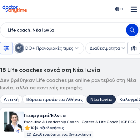
doctoranytime
EL
Life coach, Νέα Ιωνία
DO+ Προνομιακές τιμές
Διαθεσιμότητα
Υ
18
Life coaches κοντά στη Νέα Ιωνία
Δεν βρέθηκαν Life coaches με online ραντεβού στη Νέα
Ιωνία, αλλά σε κοντινές περιοχές.
Αττική
Βόρεια προάστια Αθήνας
Νέα Ιωνία
Καλογρέ
Γεωργαρά Έλντα
Executive & Leadership Coach | Career & Life Coach | ICF PCC
|
10
4 αξιολογήσεις
Διαθεσιμότητα για βιντεοκλήση