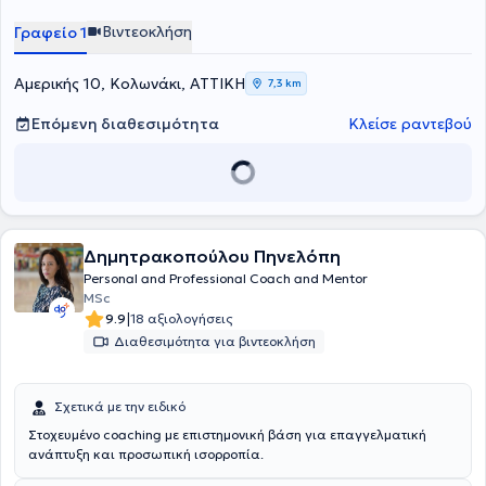
πληρότητα.
ποιος/ποια είσαι σήμερα, εδώ είναι ο κατάλληλος χώρος.
Βιντεοκλήση
Γραφείο 1
Αμερικής 10, Κολωνάκι, ΑΤΤΙΚΗ
7,3 km
Επόμενη διαθεσιμότητα
Κλείσε ραντεβού
Δημητρακοπούλου Πηνελόπη
Personal and Professional Coach and Mentor
MSc
|
9.9
18 αξιολογήσεις
Διαθεσιμότητα για βιντεοκλήση
Σχετικά με την ειδικό
Στοχευμένο coaching με επιστημονική βάση για επαγγελματική
ανάπτυξη και προσωπική ισορροπία.