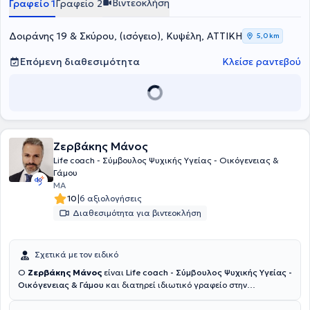
Βιντεοκλήση
Γραφείο 1
Γραφείο 2
Ανασυνδυασμένης Εκλεκτικής Συμβουλευτικής και ο Σύλλογος
Uninersity UK.
Συμβουλευτικής Coaching Mentoring Ελλάδας, ώστε να παραμένει
ενήμερη για τις τελευταίες εξελίξεις του πεδίου της συμβουλευτικής
Δοιράνης 19 & Σκύρου, (ισόγειο), Κυψέλη, ΑΤΤΙΚΗ
5,0 km
στην Ελλάδα. Η εμπειρία της και η συνεχής εκπαίδευσή της την
βοηθούν να προσφέρει εξειδικευμένες υπηρεσίες ψυχικής υγείας
Επόμενη διαθεσιμότητα
Κλείσε ραντεβού
και προσωπικής ανάπτυξης, προσαρμοσμένες στις ανάγκες των
ατόμων και των οικογενειών.
Ζερβάκης Μάνος
Life coach - Σύμβουλος Ψυχικής Υγείας - Οικόγενειας &
Γάμου
MA
|
10
6 αξιολογήσεις
Διαθεσιμότητα για βιντεοκλήση
Σχετικά με τον ειδικό
Ο
Ζερβάκης Μάνος
είναι
Life coach - Σύμβουλος Ψυχικής Υγείας -
Οικόγενειας & Γάμου
και διατηρεί ιδιωτικό γραφείο στην
Αθήνα.Σπούδασε και αποφοίτησε από το ΑΤΕΙ ΚΡΗΤΗΣ
Μηχανολόγος Μηχανικός T.E εργάστηκε σε διεθνή εταιρεία στον