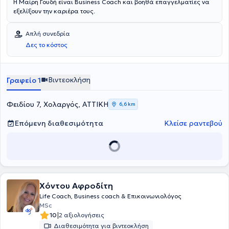
Η Μαίρη Γουδή είναι Βusiness Coach και βοηθά επαγγελματίες να
εξελίξουν την καριέρα τους.
Απλή συνεδρία
Δες το κόστος
Βιντεοκλήση
Γραφείο 1
Φειδίου 7, Χολαργός, ΑΤΤΙΚΗ
6,6 km
Επόμενη διαθεσιμότητα
Κλείσε ραντεβού
Χόντου Αφροδίτη
Life Coach, Business coach & Επικοινωνιολόγος
MSc
|
10
2 αξιολογήσεις
Διαθεσιμότητα για βιντεοκλήση