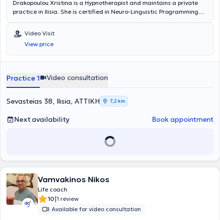
Drakopoulou Xristina is a Hypnotherapist and maintains a private
practice in Ilisia. She is certified in Neuro-Linguistic Programming
(NLP) by the American Board of Neuro-Linguistic Programming in
the USA. Additionally, she is certified in Hypnotherapy and Clinical
Video Visit
Hypnosis, having completed studies in the United Kingdom and the
View price
USA, respectively. She has experience in educating children and
adults, organizing projects, conferences, and groups, and has
appeared in various shows, conferences, and seminars. She
specializes in addressing contemporary life issues. Sessions are
Video consultation
Practice 1
conducted in both Greek and English.
Sevasteias 38, Ilisia, ΑΤΤΙΚΗ
7,2 km
Next availability
Book appointment
Vamvakinos Nikos
Life coach
|
10
1 review
Available for video consultation