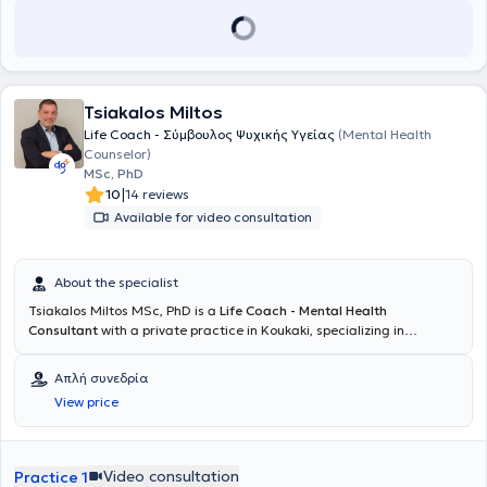
δεξιοτήτων. Διακρίνεται για την επιστημονική της κατάρτιση, την
επικοινωνιακή προσέγγιση και τη στοχευμένη υποστήριξη ατόμων
σε θέματα αυτογνωσίας, λήψης αποφάσεων και επαγγελματικής
εξέλιξης.
Tsiakalos Miltos
Life Coach - Σύμβουλος Ψυχικής Υγείας
(Mental Health
Counselor)
MSc, PhD
|
10
14 reviews
Available for video consultation
About the specialist
Tsiakalos Miltos MSc, PhD is a
Life Coach - Mental Health
Consultant
with a private practice in Koukaki, specializing in
Coaching and Interpersonal Relationships. He also collaborates with
the Open Popular University (ALP), delivering lectures in both in-
Απλή συνεδρία
person and online sessions. He teaches in the MSc program
View price
Coaching and Mentoring at Aegean College. He has completed the
three-year Mental Health Counseling program and is a member of
the Hellenic Counseling Society, as well as the one-year "Diploma in
Personal and Executive Coaching" program, a recognized course by
Video consultation
Practice 1
the Association for Coaching and the EMCC.