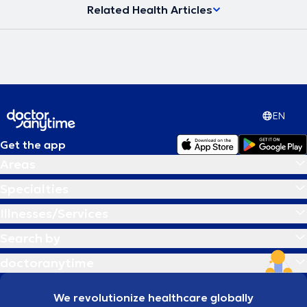
Related Health Articles
EN
Get the app
Areas
Specialties
Illnesses/Services
Search by
doctoranytime
We revolutionize healthcare globally