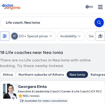
doctoranytime
EN
Life coach, Nea Ionia
DO+ Special prices
Availability
Services
18
Life coaches near Nea Ionia
There are no Life coaches in Nea Ionia with online
booking. Try these nearby instead.
Attica
Northern suburbs of Athens
Nea Ionia
Kalogre
Georgara Elnta
Executive & Leadership Coach | Career & Life Coach | ICF PCC
|
10
4 reviews
Available for video consultation