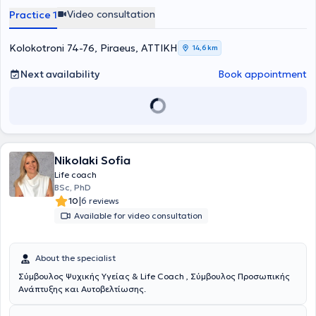
crisis, grief, depression, panic attack, dilemmas, separation,
Video consultation
Practice 1
professional and personal deadlocks, among others. The center's
interdisciplinary team consists of psychologists, NLP coaches, and
specialized psychotherapists, capable of receiving a request,
Kolokotroni 74-76, Piraeus, ΑΤΤΙΚΗ
14,6 km
conducting a comprehensive assessment, and proposing the
appropriate therapeutic approach.
Next availability
Book appointment
Nikolaki Sofia
Life coach
BSc, PhD
|
10
6 reviews
Available for video consultation
About the specialist
Σύμβουλος Ψυχικής Υγείας & Life Coach , Σύμβουλος Προσωπικής
Ανάπτυξης και Αυτοβελτίωσης.