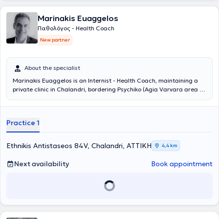
Practitioner (2024–2025) και στην εξειδίκευση Total Coaching (Life,
Business, Friendship και Parent Coaching) μέσω των ΚΕ.ΘΕ.ΣΥ. και
Marinakis Euaggelos
ΚΕ.ΔΙ.ΒΙ.Μ., αποκτώντας σύγχρονες μεθόδους και εργαλεία
coaching.Με ενσυναίσθηση, ενεργητική ακρόαση και
Παθολόγος - Health Coach
ανθρωποκεντρική προσέγγιση, η Σαββιδάκη Αγγελική υποστηρίζει
New partner
ανθρώπους που επιθυμούν να ενισχύσουν την αυτοπεποίθησή τους,
να ξεπεράσουν προσωπικά εμπόδια, να ανακαλύψουν τις
δυνατότητές τους και να δημιουργήσουν μια πιο ισορροπημένη και
About the specialist
ουσιαστική ζωή.
Marinakis Euaggelos is an Internist - Health Coach, maintaining a
private clinic in Chalandri, bordering Psychiko (Agia Varvara area of
Chalandri). He studied Medicine at the Aristotle University of
Thessaloniki. With knowledge and extensive experience in internal
medicine and ongoing education in health coaching, life coaching,
Practice 1
behavioral psychology, and the fundamental principles of the
Cognitive-Behavioral approach, Marinakis Euaggelos approaches
the individual holistically and guides them with modern methods
Ethnikis Antistaseos 84V, Chalandri, ΑΤΤΙΚΗ
4,4 km
towards achieving their personal goals and aspirations in broader
health and personal development matters. Well-being is an exciting
Next availability
Book appointment
challenge-goal in life, analyzed into physical and non-physical
components, which include the individual, family, parenthood, and
close or broader human relationships. Whether it concerns chronic
diseases such as obesity, diabetes mellitus, hypertension,
hyperlipidemia, bulimia, overeating, emotional eating, uncontrolled
food consumption, cognitive restriction, and restrictive diets,