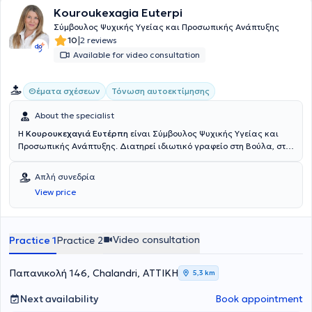
Kouroukexagia Euterpi
Σύμβουλος Ψυχικής Υγείας και Προσωπικής Ανάπτυξης
|
10
2 reviews
Available for video consultation
Θέματα σχέσεων
Τόνωση αυτοεκτίμησης
About the specialist
Η
Κουρουκεχαγιά Ευτέρπη
είναι Σύμβουλος Ψυχικής Υγείας και
Προσωπικής Ανάπτυξης. Διατηρεί ιδιωτικό γραφείο στη Βούλα, στο
Χαλάνδρι και πραγματοποιεί συνεδρίες διαδικτυακά. Η εκπαίδευσή
της περιλαμβάνει πληθώρα εξειδικεύσεων, όπως
Απλή συνεδρία
η
Ανασυνδυασμένη Εκλεκτική Συμβουλευτική
, Συμβουλευτική
View price
Γονέων, Συμβουλευτική Ζεύγους, η Ψυχοθεραπεία Gestalt, η CBT
και το NLP. Επιπλέον, έχει πιστοποιηθεί στη Διαχείριση
Συναισθηματικού και Ψυχικού Τραύματος, στην Ψυχολογία της
Υγείας και διαχείριση παθήσεων , στη Συστημική Αναπαράσταση
Video consultation
Practice 1
Practice 2
και στην Ψυχοδυναμική Συμβουλευτική. Παράλληλα, έχει αποκτήσει
πιστοποίηση στην Παιδοψυχολογία, στην Σχολική Ψυχολογία και
στη Σεξουαλική Διαπαιδαγώγηση και Ψυχολογία των νεανικών
Παπανικολή 146, Chalandri, ΑΤΤΙΚΗ
5,3 km
σχέσεων, ενώ έχει παρακολουθήσει προγράμματα εκπαίδευσης
για την ανάπτυξη στρατηγικών Coaching και Mentoring. Επίσης,
Next availability
Book appointment
κατέχει πιστοποίηση στην Συμβουλευτική Σταδιοδρομίας και