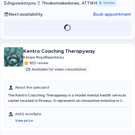
Σιδηροκάστρου 7, Thrakomakedones, ΑΤΤΙΚΗ
10,9 km
Next availability
Book appointment
Kentro Coaching Therapyway
Κέντρο Ψυχοθεραπείας
|
10
1 review
Available for video consultation
About the specialist
The Kentro Coaching Therapyway is a model mental health services
center located in Piraeus. It represents an innovative initiative in the
field of mental health by integrating the principles and the most up-
to-date data of psychotherapy and NLP on a case-by-case basis.
Απλή συνεδρία
Utilizing the capabilities of its interdisciplinary team, it offers a
View price
range of diagnostic and therapeutic services on-site, addressing
mental health needs in a holistic and individualized manner. The
areas of expertise include generalized anxiety disorder, anxiety