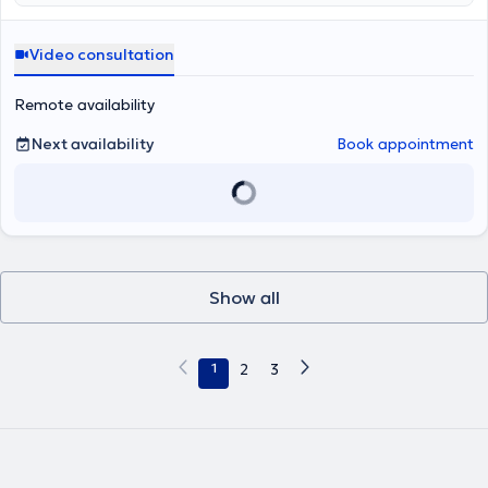
προσαρμοστικότητα. Μέσα από ατομικές συνεδρίες, βιωματικά
workshops και διαλέξεις, εξοπλίζει ανθρώπους και ομάδες με
πρακτικά εργαλεία που εφαρμόζονται άμεσα στην καθημερινή
Video consultation
εργασία, στις συεργασίες και στις επαγγελματικές σχέσεις.
Remote availability
Next availability
Book appointment
Show all
1
2
3