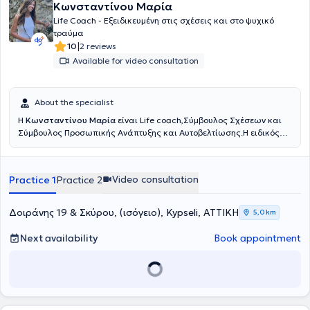
psychogenic anorexia, or issues related to relationships and
Κωνσταντίνου Μαρία
psychosocial aspects within the framework of health and lifestyle
Life Coach - Eξειδικευμένη στις σχέσεις και στο ψυχικό
coaching, Marinakis Euaggelos possesses extensive training and
τραύμα
experience.
|
10
2 reviews
Available for video consultation
About the specialist
Η
Κωνσταντίνου Μαρία
είναι Life coach,Σύμβουλος Σχέσεων και
Σύμβουλος Προσωπικής Ανάπτυξης και Αυτοβελτίωσης.Η ειδικός
είναι π
ιστοποιημένη Life Coach, από το Εθνικό και Καποδιστριακό
Πανεπιστήμιο Αθηνών (ΕΚΠΑ) καθώς και πιστοποιημένη ειδικός στο
Τραύμα Oxford University UK, Relational Coach από το Oxford
Video consultation
Practice 1
Practice 2
Uninersity UK.
Δοιράνης 19 & Σκύρου, (ισόγειο), Kypseli, ΑΤΤΙΚΗ
5,0 km
Next availability
Book appointment