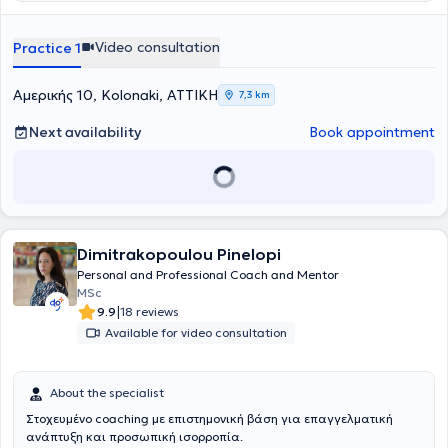
σου και ανοίγοντας δρόμους για μια ζωή γεμάτη νόημα και
αυτοπεποίθηση και εσωτερική ισορροπία.
γύρω σου δημιουργώντας εντέλει μια ζωή που να αντανακλά
πληρότητα.
ποιος/ποια είσαι σήμερα, εδώ είναι ο κατάλληλος χώρος.
Video consultation
Practice 1
Αμερικής 10, Kolonaki, ΑΤΤΙΚΗ
7,3 km
Next availability
Book appointment
Dimitrakopoulou Pinelopi
Personal and Professional Coach and Mentor
MSc
|
9.9
18 reviews
Available for video consultation
About the specialist
Στοχευμένο coaching με επιστημονική βάση για επαγγελματική
ανάπτυξη και προσωπική ισορροπία.