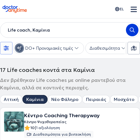
doctoranytime
EL
Life coach, Καμίνια
DO+ Προνομιακές τιμές
Διαθεσιμότητα
Υ
17
Life coaches κοντά στα Καμίνια
Δεν βρέθηκαν Life coaches με online ραντεβού στα
Καμίνια, αλλά σε κοντινές περιοχές.
Αττική
Καμίνια
Νέο Φάληρο
Πειραιάς
Μοσχάτο
Κέντρο Coaching Therapyway
Κέντρο Ψυχοθεραπείας
|
10
1 αξιολόγηση
Διαθεσιμότητα για βιντεοκλήση