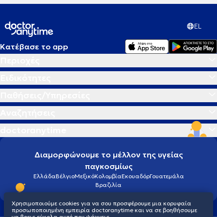
EL
Κατέβασε το app
Περιοχές
Ειδικότητες
Παθήσεις/Υπηρεσίες
Αναζητήσεις
doctoranytime
Διαμορφώνουμε το μέλλον της υγείας
παγκοσμίως
Ελλάδα
Βέλγιο
Μεξικό
Κολομβία
Εκουαδόρ
Γουατεμάλα
Βραζιλία
Χρησιμοποιούμε cookies για να σου προσφέρουμε μια κορυφαία
προσωποποιημένη εμπειρία doctoranytime και να σε βοηθήσουμε
να βρεις εύκολα αυτό που ψάχνεις.