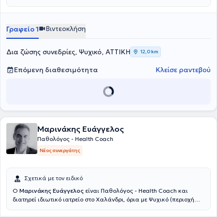
Βιντεοκλήση
Γραφείο 1
Δια ζώσης συνεδρίες, Ψυχικό, ΑΤΤΙΚΗ
12,0 km
Επόμενη διαθεσιμότητα
Κλείσε ραντεβού
Μαρινάκης Ευάγγελος
Παθολόγος - Health Coach
Νέος συνεργάτης
Σχετικά με τον ειδικό
Ο
Μαρινάκης Ευάγγελος
είναι Παθολόγος - Health Coach και
διατηρεί ιδιωτικό ιατρείο στο Χαλάνδρι, όρια με Ψυχικό (περιοχή
Αγίας Βαρβάρας Χαλανδρίου). Σπούδασε Ιατρική στο Αριστοτέλειο
Πανεπιστήμιο Θεσσαλονίκης. Με γνώσεις και μακροχρόνια