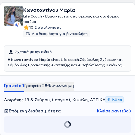
Κωνσταντίνου Μαρία
Life Coach - Eξειδικευμένη στις σχέσεις και στο ψυχικό
τραύμα
|
10
2 αξιολογήσεις
Διαθεσιμότητα για βιντεοκλήση
Σχετικά με την ειδικό
Η
Κωνσταντίνου Μαρία
είναι Life coach,Σύμβουλος Σχέσεων και
Σύμβουλος Προσωπικής Ανάπτυξης και Αυτοβελτίωσης.Η ειδικός
είναι π
ιστοποιημένη Life Coach, από το Εθνικό και Καποδιστριακό
Πανεπιστήμιο Αθηνών (ΕΚΠΑ) καθώς και πιστοποιημένη ειδικός στο
Τραύμα Oxford University UK, Relational Coach από το Oxford
Βιντεοκλήση
Γραφείο 1
Γραφείο 2
Uninersity UK.
Δοιράνης 19 & Σκύρου, (ισόγειο), Κυψέλη, ΑΤΤΙΚΗ
9,0 km
Επόμενη διαθεσιμότητα
Κλείσε ραντεβού