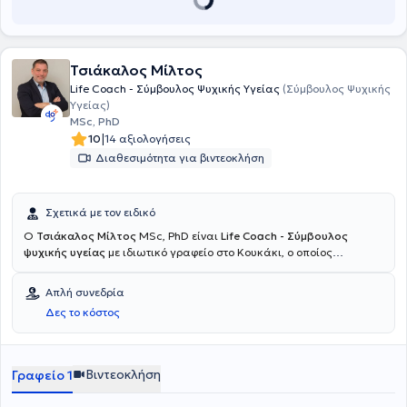
Τσιάκαλος Μίλτος
Life Coach - Σύμβουλος Ψυχικής Υγείας
(Σύμβουλος Ψυχικής
Υγείας)
MSc, PhD
|
10
14 αξιολογήσεις
Διαθεσιμότητα για βιντεοκλήση
Σχετικά με τον ειδικό
Ο
Τσιάκαλος Μίλτος
MSc, PhD είναι
Life Coach - Σύμβουλος
ψυχικής υγείας
με ιδιωτικό γραφείο στο Κουκάκι, ο οποίος
εξειδικεύεται στο Coaching και στις Διαπροσωπικές σχέσεις.
Παράλληλα, συνεργάζεται με το Ανοιχτό Λαϊκό Πανεπιστήμιο (ΑΛΠ),
Απλή συνεδρία
πραγματοποιώντας ομιλίες στα δια ζώσης και online τμήματα.
Δες το κόστος
Διδάσκει στο Msc πρόγραμμα Coaching and Mentoring του Aegean
College. Έχει ολοκληρώσει το τριετές πρόγραμμα Συμβουλευτικής
Ψυχικής Υγείας και είναι μέλος της Ελληνικής Εταιρείας
Συμβουλευτικής καθώς και το μονοετές πρόγραμμα "Diploma in
Βιντεοκλήση
Γραφείο 1
Personal και Executive Coaching", αναγνωρισμένο πρόγραμμα
σπουδών από την Association for Coaching και τον EMCC.