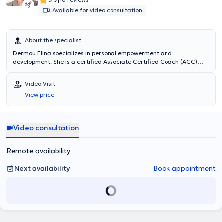
|
Available for video consultation
About the specialist
Dermou Elina specializes in personal empowerment and
development. She is a certified Associate Certified Coach (ACC)
from the International Coaching Federation (ICF) and holds
certifications as an NLP Master Practitioner (Neuro-Linguistic
Video Visit
Programming) and Mindfulness Coaching. She has extensive
View price
experience in the coaching field and has worked with individuals
from various professional backgrounds, focusing on each person's
needs and aspirations, providing appropriate support and
enhancement to help them discover their potential and achieve their
Video consultation
goals. Through various tools and methods, confidence is
strengthened, positive beliefs are cultivated, and self-improvement
Remote availability
is achieved.
Next availability
Book appointment