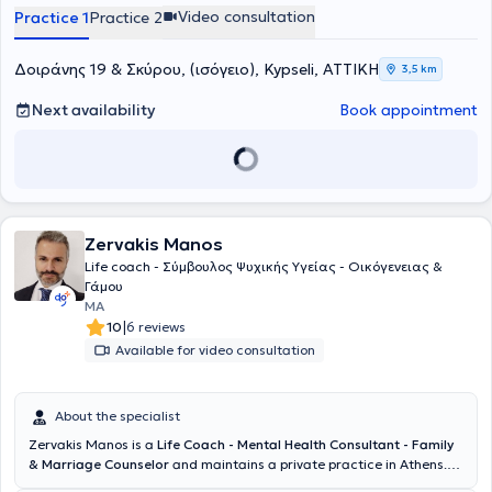
Τραύμα Oxford University UK, Relational Coach από το Oxford
Video consultation
Practice 1
Practice 2
Uninersity UK.
Δοιράνης 19 & Σκύρου, (ισόγειο), Kypseli, ΑΤΤΙΚΗ
3,5 km
Next availability
Book appointment
Zervakis Manos
Life coach - Σύμβουλος Ψυχικής Υγείας - Οικόγενειας &
Γάμου
MA
|
10
6 reviews
Available for video consultation
About the specialist
Zervakis Manos is a
Life Coach - Mental Health Consultant - Family
& Marriage Counselor
and maintains a private practice in Athens.
He studied and graduated from the Technological Educational