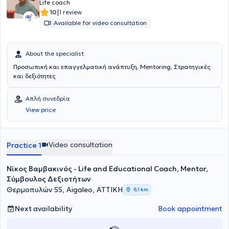
career transitions. Her journey includes successfully raising three
Life coach
children, overcoming a divorce after 20 years of marriage, and
|
10
1 review
seamlessly transitioning across five distinct careers. Notably, she is
Available for video consultation
also a national champion in equestrian show jumping.
About the specialist
Προσωπική και επαγγελματική ανάπτυξη, Mentoring, Στρατηγικές
και δεξιότητες
Απλή συνεδρία
View price
Video consultation
Practice 1
Νίκος Βαμβακινός - Life and Educational Coach, Mentor,
Σύμβουλος Δεξιοτήτων
Θερμοπυλών 55, Aigaleo, ΑΤΤΙΚΗ
6,1 km
Next availability
Book appointment