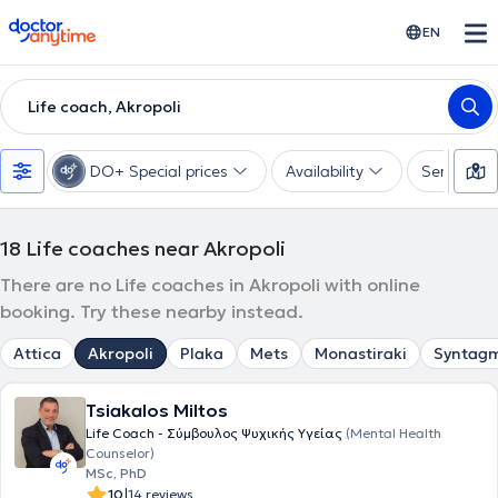
doctoranytime
EN
Life coach, Akropoli
DO+ Special prices
Availability
Services
18
Life coaches near Akropoli
There are no Life coaches in Akropoli with online
booking. Try these nearby instead.
Attica
Akropoli
Plaka
Mets
Monastiraki
Syntag
Tsiakalos Miltos
Life Coach - Σύμβουλος Ψυχικής Υγείας
(Mental Health
Counselor)
MSc, PhD
|
10
14 reviews