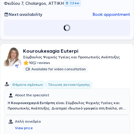
Φειδίου 7, Cholargos, ΑΤΤΙΚΗ
7,3 km
Next availability
Book appointment
Kouroukexagia Euterpi
Σύμβουλος Ψυχικής Υγείας και Προσωπικής Ανάπτυξης
|
10
2 reviews
Available for video consultation
Θέματα σχέσεων
Τόνωση αυτοεκτίμησης
About the specialist
Η
Κουρουκεχαγιά Ευτέρπη
είναι Σύμβουλος Ψυχικής Υγείας και
Προσωπικής Ανάπτυξης. Διατηρεί ιδιωτικό γραφείο στη Βούλα, στο
Χαλάνδρι και πραγματοποιεί συνεδρίες διαδικτυακά. Η εκπαίδευσή
της περιλαμβάνει πληθώρα εξειδικεύσεων, όπως
Απλή συνεδρία
η
Ανασυνδυασμένη Εκλεκτική Συμβουλευτική
, Συμβουλευτική
View price
Γονέων, Συμβουλευτική Ζεύγους, η Ψυχοθεραπεία Gestalt, η CBT