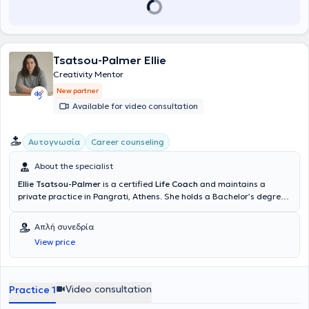
Tsatsou-Palmer Ellie
Creativity Mentor
New partner
Available for video consultation
Αυτογνωσία
Career counseling
About the specialist
Ellie Tsatsou-Palmer
is a certified
Life Coach
and maintains a
private practice in Pangrati, Athens. She holds a Bachelor’s degree
in Communications from Deree – The American College of Greece,
and a Master’s degree (MA) in Digital Media Productions from the
Απλή συνεδρία
University of the Arts London. She has also completed a
View price
Postgraduate Certificate in Academic Practice in Art, Design &
Communication, specializing in Technology Enhanced Learning.
Currently, she is training as a Mindfulness Mentor through the
Banyan Mindfulness Mentor Training program. Professionally, Ellie is
Video consultation
Practice 1
the founder of two pioneering platforms:
Integrated Creativity
, a
holistic approach to personal and creative growth through