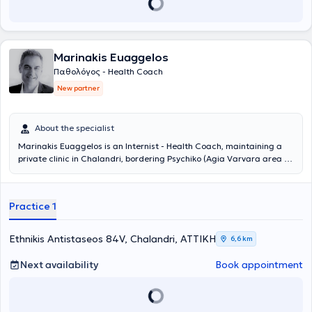
Marinakis Euaggelos
Παθολόγος - Health Coach
New partner
About the specialist
Marinakis Euaggelos is an Internist - Health Coach, maintaining a
private clinic in Chalandri, bordering Psychiko (Agia Varvara area of
Chalandri). He studied Medicine at the Aristotle University of
Thessaloniki. With knowledge and extensive experience in internal
medicine and ongoing education in health coaching, life coaching,
Practice 1
behavioral psychology, and the fundamental principles of the
Cognitive-Behavioral approach, Marinakis Euaggelos approaches
the individual holistically and guides them with modern methods
Ethnikis Antistaseos 84V, Chalandri, ΑΤΤΙΚΗ
6,6 km
towards achieving their personal goals and aspirations in broader
health and personal development matters. Well-being is an exciting
Next availability
Book appointment
challenge-goal in life, analyzed into physical and non-physical
components, which include the individual, family, parenthood, and
close or broader human relationships. Whether it concerns chronic
diseases such as obesity, diabetes mellitus, hypertension,