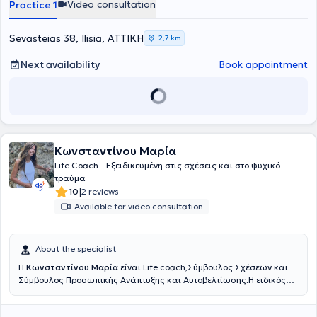
Video consultation
Practice 1
conducted in both Greek and English.
Sevasteias 38, Ilisia, ΑΤΤΙΚΗ
2,7 km
Next availability
Book appointment
Κωνσταντίνου Μαρία
Life Coach - Eξειδικευμένη στις σχέσεις και στο ψυχικό
τραύμα
|
10
2 reviews
Available for video consultation
About the specialist
Η
Κωνσταντίνου Μαρία
είναι Life coach,Σύμβουλος Σχέσεων και
Σύμβουλος Προσωπικής Ανάπτυξης και Αυτοβελτίωσης.Η ειδικός
είναι π
ιστοποιημένη Life Coach, από το Εθνικό και Καποδιστριακό
Πανεπιστήμιο Αθηνών (ΕΚΠΑ) καθώς και πιστοποιημένη ειδικός στο