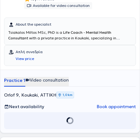
Available for video consultation
About the specialist
Tsiakalos Miltos MSc, PhD is a
Life Coach - Mental Health
Consultant
with a private practice in Koukaki, specializing in
Coaching and Interpersonal Relationships. He also collaborates with
the Open Popular University (ALP), delivering lectures in both in-
Απλή συνεδρία
person and online sessions. He teaches in the MSc program
View price
Coaching and Mentoring at Aegean College. He has completed the
three-year Mental Health Counseling program and is a member of
the Hellenic Counseling Society, as well as the one-year "Diploma in
Personal and Executive Coaching" program, a recognized course by
Video consultation
Practice 1
the Association for Coaching and the EMCC.
Orlof 9, Koukaki, ΑΤΤΙΚΗ
1,0 km
Next availability
Book appointment