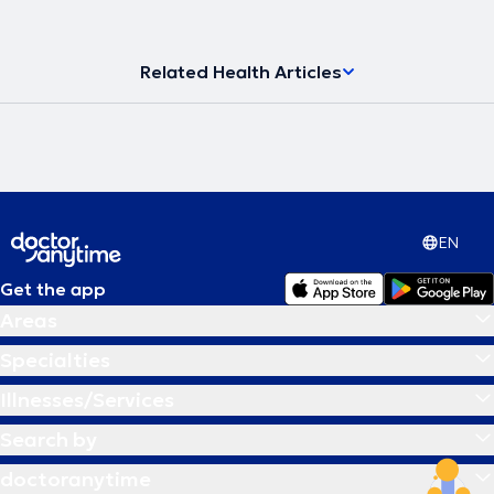
Related Health Articles
EN
Get the app
Areas
Specialties
Illnesses/Services
Search by
doctoranytime