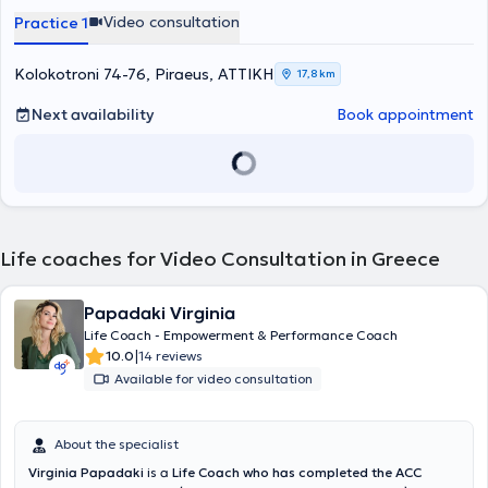
crisis, grief, depression, panic attack, dilemmas, separation,
Video consultation
Practice 1
professional and personal deadlocks, among others. The center's
interdisciplinary team consists of psychologists, NLP coaches, and
specialized psychotherapists, capable of receiving a request,
Kolokotroni 74-76, Piraeus, ΑΤΤΙΚΗ
17,8 km
conducting a comprehensive assessment, and proposing the
appropriate therapeutic approach.
Next availability
Book appointment
Life coaches for Video Consultation in Greece
Papadaki Virginia
Life Coach - Empowerment & Performance Coach
|
10.0
14 reviews
Available for video consultation
About the specialist
Virginia Papadaki
is a
Life Coach who has completed the ACC