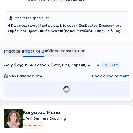
About the specialist
Η
Κωνσταντίνου Μαρία
είναι Life coach,Σύμβουλος Σχέσεων και
Σύμβουλος Προσωπικής Ανάπτυξης και Αυτοβελτίωσης.Η ειδικός
είναι π
ιστοποιημένη Life Coach, από το Εθνικό και Καποδιστριακό
Πανεπιστήμιο Αθηνών (ΕΚΠΑ) καθώς και πιστοποιημένη ειδικός στο
Τραύμα Oxford University UK, Relational Coach από το Oxford
Video consultation
Practice 1
Practice 2
Uninersity UK.
Δοιράνης 19 & Σκύρου, (ισόγειο), Kypseli, ΑΤΤΙΚΗ
9,7 km
Next availability
Book appointment
Karyotou Maria
Life & Business Coaching
New partner