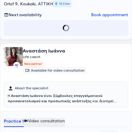
Orlof 9, Koukaki, ΑΤΤΙΚΗ
13,5 km
Next availability
Book appointment
Αναστάση Ιωάννα
Life coach
New partner
Available for video consultation
About the specialist
H
Αναστάση Ιωάννα
είναι
Σύμβουλος επαγγελματικού
προσανατολισμού και προσωπικής ανάπτυξης
και διατηρεί
ιδιωτικό γραφείο στην Αθήνα. Είναι απόφοιτη Φιλοσοφίας,
Παιδαγωγικής και Ψυχολογίας του Εθνικού και Καποδιστριακού
Πανεπιστημίου Αθηνών, με μεταπτυχιακή εξειδίκευση στις Νέες
Video consultation
Practice 1
Τεχνολογίες και Marketing, καθώς και σπουδές στη Σχολική
Ψυχολογία, τη Συμβουλευτική, το Life Coaching και την