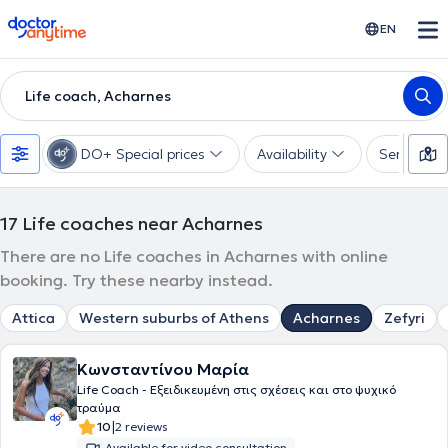
doctoranytime
EN
Life coach, Acharnes
DO+ Special prices
Availability
Services
17
Life coaches near Acharnes
There are no Life coaches in Acharnes with online
booking. Try these nearby instead.
Attica
Western suburbs of Athens
Acharnes
Zefyri
Κωνσταντίνου Μαρία
Life Coach - Eξειδικευμένη στις σχέσεις και στο ψυχικό
τραύμα
|
10
2 reviews
Available for video consultation