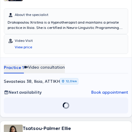
About the specialist
Drakopoulou Xristina is a Hypnotherapist and maintains a private
practice in Ilisia. She is certified in Neuro-Linguistic Programming
(NLP) by the American Board of Neuro-Linguistic Programming in
the USA. Additionally, she is certified in Hypnotherapy and Clinical
Video Visit
Hypnosis, having completed studies in the United Kingdom and the
View price
USA, respectively. She has experience in educating children and
adults, organizing projects, conferences, and groups, and has
appeared in various shows, conferences, and seminars. She
specializes in addressing contemporary life issues. Sessions are
Video consultation
Practice 1
conducted in both Greek and English.
Sevasteias 38, Ilisia, ΑΤΤΙΚΗ
12,0 km
Next availability
Book appointment
Tsatsou-Palmer Ellie