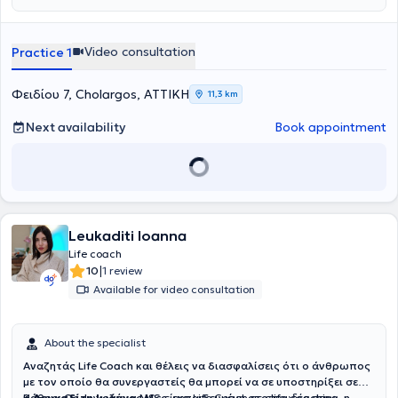
Video consultation
Practice 1
Φειδίου 7, Cholargos, ΑΤΤΙΚΗ
11,3 km
Next availability
Book appointment
Leukaditi Ioanna
Life coach
|
10
1 review
Available for video consultation
About the specialist
Αναζητάς Life Coach και θέλεις να διασφαλίσεις ότι ο άνθρωπος
με τον οποίο θα συνεργαστείς θα μπορεί να σε υποστηρίξει σε
βάθος; Ως ψυχολόγος MSc, εκπαιδευμένη στο life coaching, η
Η
Λευκαδίτη Ιωάννα
MSc
είναι Life Coach με σπουδές στην