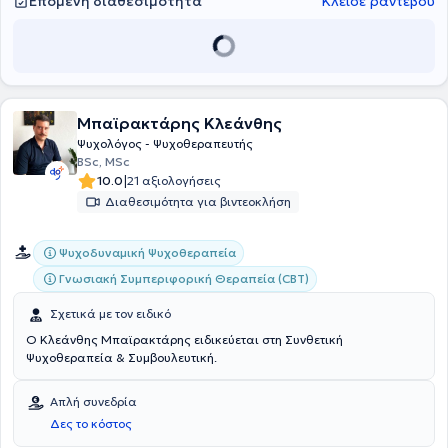
Επόμενη διαθεσιμότητα
Κλείσε ραντεβού
Πράξη.Κέντρο Εφαρμοσμένης Ψυχοθεραπείας και Συμβουλευτικής
(2019 - 2021): Δίπλωμα στη Γνωσιακή και Συμπεριφορική
Ψυχοθεραπεία (CBT) και Πάντειο Πανεπιστήμιο (2014 - 2019) όπου
απέκτησε το Πτυχίο στην Ψυχολογία.Με βαθιά γνώση και εμπειρία
στον χώρο της ψυχολογίας, η Καρλατήρα Ευαγγελία προσφέρει
επιστημονικά τεκμηριωμένες προσεγγίσεις ψυχοθεραπείας,
βοηθώντας τους ανθρώπους να βρουν την ισορροπία και την ευεξία
Μπαϊρακτάρης Κλεάνθης
τους.
Ψυχολόγος - Ψυχοθεραπευτής
BSc, MSc
|
10.0
21 αξιολογήσεις
Διαθεσιμότητα για βιντεοκλήση
Ψυχοδυναμική Ψυχοθεραπεία
Γνωσιακή Συμπεριφορική Θεραπεία (CBT)
Σχετικά με τον ειδικό
Ο Κλεάνθης Μπαϊρακτάρης ειδικεύεται στη Συνθετική
Ψυχοθεραπεία & Συμβουλευτική.
Απλή συνεδρία
Δες το κόστος