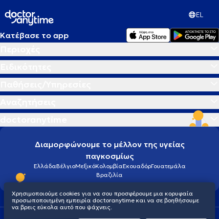
EL
Κατέβασε το app
Περιοχές
Ειδικότητες
Παθήσεις/Υπηρεσίες
Αναζητήσεις
doctoranytime
Διαμορφώνουμε το μέλλον της υγείας
παγκοσμίως
Ελλάδα
Βέλγιο
Μεξικό
Κολομβία
Εκουαδόρ
Γουατεμάλα
Βραζιλία
Χρησιμοποιούμε cookies για να σου προσφέρουμε μια κορυφαία
προσωποποιημένη εμπειρία doctoranytime και να σε βοηθήσουμε
να βρεις εύκολα αυτό που ψάχνεις.
Οροι χρήσης
Cookies
Πολιτική προστασίας προσωπικού απορρήτου