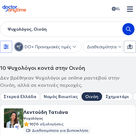
doctoranytime
EL
Ψυχολόγος, Οινόη
DO+ Προνομιακές τιμές
Διαθεσιμότητα
Ε
10
Ψυχολόγοι κοντά στην Οινόη
Δεν βρέθηκαν Ψυχολόγοι με online ραντεβού στην
Οινόη, αλλά σε κοντινές περιοχές.
Στερεά Ελλάδα
Νομός Βοιωτίας
Οινόη
Σχηματάρι
Λεντούδη Τατιάνα
Ψυχολόγος
|
10
16 αξιολογήσεις
Διαθεσιμότητα για βιντεοκλήση