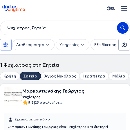
doctoranytime
EL
Ψυχίατρος, Σητεία
Διαθεσιμότητα
Υπηρεσίες
Εξειδίκευση
1
Ψυχίατρος στη Σητεία
Κρήτη
Σητεία
Άγιος Νικόλαος
Ιεράπετρα
Μάλια
Μαρκαντωνάκης Γεώργιος
Ψυχίατρος
|
9.8
23 αξιολογήσεις
Σχετικά με τον ειδικό
Ο
Μαρκαντωνάκης Γεώργιος
είναι Ψυχίατρος και διατηρεί