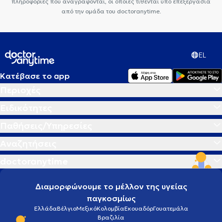
πληροφορίες που αναγράφονται, οι οποίες τίθενται υπό επεξεργασία
από την ομάδα του doctoranytime.
EL
Κατέβασε το app
Περιοχές
Ειδικότητες
Παθήσεις/Υπηρεσίες
Αναζητήσεις
doctoranytime
Διαμορφώνουμε το μέλλον της υγείας
παγκοσμίως
Ελλάδα
Βέλγιο
Μεξικό
Κολομβία
Εκουαδόρ
Γουατεμάλα
Βραζιλία