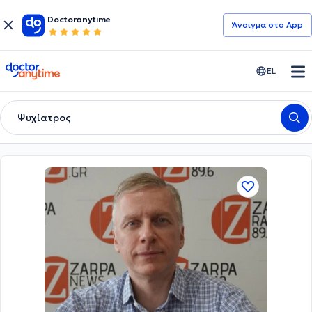
Doctoranytime
Άνοιγμα στο App
doctoranytime
EL
Ψυχίατρος