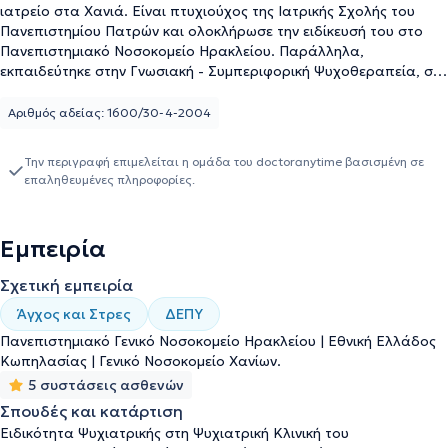
ιατρείο στα Χανιά. Είναι πτυχιούχος της Ιατρικής Σχολής του
Πανεπιστημίου Πατρών και ολοκλήρωσε την ειδίκευσή του στο
Πανεπιστημιακό Νοσοκομείο Ηρακλείου. Παράλληλα,
εκπαιδεύτηκε στην Γνωσιακή - Συμπεριφορική Ψυχοθεραπεία, στη
Συστημική Οικογενειακή και στην Ψυχαναλυτική Ψυχοθεραπεία.
Στο ιδιωτικό ιατρείο του προσφέρει εξειδικευμένες υπηρεσίες
Αριθμός αδείας: 1600/30-4-2004
συμβουλευτικής για διάγνωση και αντιμετώπιση όλων των ψυχικών
διαταραχών, όπως διπολική διαταραχή, ιδεοψυχαναγκαστική
Την περιγραφή επιμελείται η ομάδα του doctoranytime βασισμένη σε
διαταραχή, αγχώδεις και συναισθηματικές διαταραχές, άνοια,
επαληθευμένες πληροφορίες.
προβλήματα εξαρτήσεων, σωματόμορφες και σεξουαλικές
διαταραχές. Στις υπηρεσίες του περιλαμβάνεται, η υποστηρικτική
και συμβουλευτική ψυχοθεραπεία, η εξατομικευμένη
Εμπειρία
φαρμακοθεραπεία καθώς και συνδυαστικές θεραπείες. Ο ιατρός
εφαρμόζει με επιτυχία τη Γνωσιακή - Συμπεριφορική
Σχετική εμπειρία
Ψυχοθεραπεία (CBT), η οποία αποτελεί την πιο καλά
τεκμηριωμένη τεχνική παγκοσμίως για την αντιμετώπιση του
Άγχος και Στρες
ΔΕΠΥ
άγχους και της κατάθλιψης, καθώς και για την επίλυση των
Πανεπιστημιακό Γενικό Νοσοκομείο Ηρακλείου | Εθνική Ελλάδος
περισσότερων ψυχολογικών προβλημάτων. Προσφέρει επίσης
Κωπηλασίας | Γενικό Νοσοκομείο Χανίων.
εναλλακτικές και συμπληρωματικές θεραπείες.
5 συστάσεις ασθενών
Σπουδές και κατάρτιση
Ειδικότητα Ψυχιατρικής στη Ψυχιατρική Κλινική του