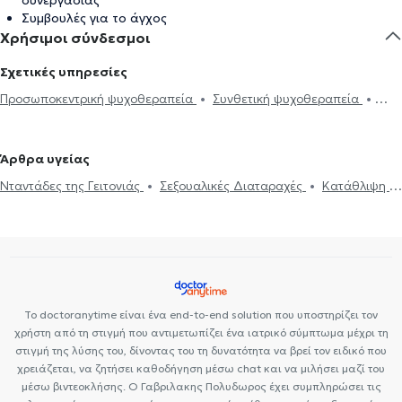
Συμβουλές για το άγχος
Χρήσιμοι σύνδεσμοι
Σχετικές υπηρεσίες
Προσωποκεντρική ψυχοθεραπεία
Συνθετική ψυχοθεραπεία
Συστημική ψυχοθεραπεία
Τριχοτιλλομανία
Ψυχοδυναμική
ψυχοθεραπεία
Υπαρξιακή ψυχοθεραπεία
Ηλεκτρονική
Άρθρα υγείας
συνταγογράφηση
Αϋπνία
Πιστοποιητικά υγείας για εργασία
Νταντάδες της Γειτονιάς
Σεξουαλικές Διαταραχές
Κατάθλιψη
Νταντάδες της Γειτονιάς
Κατάθλιψη
Λακανική ψυχανάλυση
Θεραπεία ζεύγους
Ψυχοθεραπεία Online
Ψυχογενής Βουλιμία -
Σεξουαλικές Διαταραχές
Δίπλωμα Οδήγησης
Άγχος και Στρες
Ψυχογενής Ανορεξία
Αυτισμός
ΔΕΠΥ
Κρίση πανικού
Κρίση πανικού
Ψυχοθεραπεία Online
Διπολική διαταραχή
Σχιζοφρένεια
Ιδεοψυχαναγκαστική διαταραχή
Σχιζοφρένεια
Το doctoranytime είναι ένα end-to-end solution που υποστηρίζει τον
χρήστη από τη στιγμή που αντιμετωπίζει ένα ιατρικό σύμπτωμα μέχρι τη
στιγμή της λύσης του, δίνοντας του τη δυνατότητα να βρεί τον ειδικό που
χρειάζεται, να ζητήσει καθοδήγηση μέσω chat και να μιλήσει μαζί του
μέσω βιντεοκλήσης. Ο Γαβριλακης Πολυδωρος έχει συμπληρώσει τις