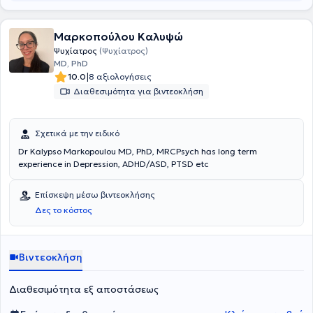
επίλυση των περισσότερων ψυχολογικών προβλημάτων. Προσφέρει
επίσης εναλλακτικές και συμπληρωματικές θεραπείες.
Μαρκοπούλου Καλυψώ
Ψυχίατρος
(Ψυχίατρος)
MD, PhD
|
10.0
8 αξιολογήσεις
Διαθεσιμότητα για βιντεοκλήση
Σχετικά με την ειδικό
Dr Kalypso Markopoulou MD, PhD, MRCPsych has long term
experience in Depression, ADHD/ASD, PTSD etc
Επίσκεψη μέσω βιντεοκλήσης
Δες το κόστος
Βιντεοκλήση
Διαθεσιμότητα εξ αποστάσεως