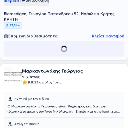
Βιντεοκλήση
Ιατρείο 1
χωριό Κολυμπάρι του νομού Χανίων.
σύνθετο πρόβλημα με βιολογικούς, ψυχολογικούς και κοινωνικούς
παραμέτρους, όπως και την προσήλωσή του στην παροχή ιατρικών
υπηρεσιών υψηλού επιπέδου, με σεβασμό στον άνθρωπο, χωρίς
Biomedigen, Γεωργίου Παπανδρέου 52, Ηράκλειο Κρήτης,
διακρίσεις, στερεότυπα ή στίγμα.
ΚΡΗΤΗ
23,5 km
Επόμενη διαθεσιμότητα
Κλείσε ραντεβού
Μαρκαντωνάκης Γεώργιος
Ψυχίατρος
|
9.8
23 αξιολογήσεις
Σχετικά με τον ειδικό
Ο
Μαρκαντωνάκης Γεώργιος
είναι Ψυχίατρος και διατηρεί
ιδιωτικά ιατρεία στον Άγιο Νικόλαο, στη Σητεία και στην Ιεράπετρα
Κρήτης. Είναι Διδάκτωρ Ψυχιατρικής από την Ιατρική Σχολή του
Εθνικού και Καποδιστριακού Πανεπιστημίου Αθηνών και απόφοιτος
Απλή επίσκεψη
της Ιατρικής Σχολής του Universita Di Catania της Ιταλίας.