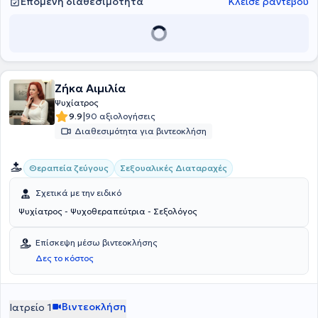
Επόμενη διαθεσιμότητα
Κλείσε ραντεβού
Ζήκα Αιμιλία
Ψυχίατρος
|
9.9
90 αξιολογήσεις
Διαθεσιμότητα για βιντεοκλήση
Θεραπεία ζεύγους
Σεξουαλικές Διαταραχές
Σχετικά με την ειδικό
Ψυχίατρος - Ψυχοθεραπεύτρια - Σεξολόγος
Επίσκεψη μέσω βιντεοκλήσης
Δες το κόστος
Βιντεοκλήση
Ιατρείο 1