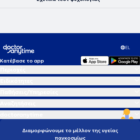
EL
Κατέβασε το app
Περιοχές
Ειδικότητες
Παθήσεις/Υπηρεσίες
Αναζητήσεις
doctoranytime
Διαμορφώνουμε το μέλλον της υγείας
παγκοσμίως