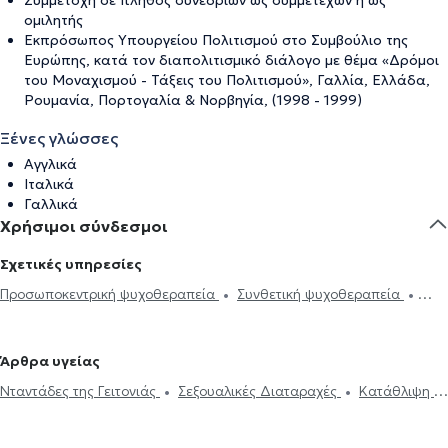
ομιλητής
Εκπρόσωπος Υπουργείου Πολιτισμού στο Συμβούλιο της
Ευρώπης, κατά τον διαπολιτισμικό διάλογο με θέμα «Δρόμοι
του Μοναχισμού - Τάξεις του Πολιτισμού», Γαλλία, Ελλάδα,
Ρουμανία, Πορτογαλία & Νορβηγία, (1998 - 1999)
Ξένες γλώσσες
Αγγλικά
Ιταλικά
Γαλλικά
Χρήσιμοι σύνδεσμοι
Σχετικές υπηρεσίες
Προσωποκεντρική ψυχοθεραπεία
Συνθετική ψυχοθεραπεία
Συστημική ψυχοθεραπεία
Τριχοτιλλομανία
Ψυχοδυναμική
ψυχοθεραπεία
Υπαρξιακή ψυχοθεραπεία
Ηλεκτρονική
Άρθρα υγείας
συνταγογράφηση
Αϋπνία
Πιστοποιητικά υγείας για εργασία
Νταντάδες της Γειτονιάς
Σεξουαλικές Διαταραχές
Κατάθλιψη
Νταντάδες της Γειτονιάς
Κατάθλιψη
Λακανική ψυχανάλυση
Θεραπεία ζεύγους
Ψυχοθεραπεία Online
Ψυχογενής Βουλιμία -
Σεξουαλικές Διαταραχές
Δίπλωμα Οδήγησης
Άγχος και Στρες
Ψυχογενής Ανορεξία
Αυτισμός
ΔΕΠΥ
Κρίση πανικού
Κρίση πανικού
Ψυχοθεραπεία Online
Διπολική διαταραχή