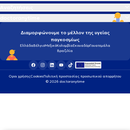
Αναζητήσεις
doctoranytime
Διαμορφώνουμε το μέλλον της υγείας
παγκοσμίως
Ελλάδα
Βέλγιο
Μεξικό
Κολομβία
Εκουαδόρ
Γουατεμάλα
Βραζιλία
Οροι χρήσης
Cookies
Πολιτική προστασίας προσωπικού απορρήτου
© 2026 doctoranytime