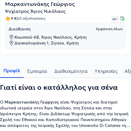
Μαρκαντωνάκης Γεώργιος
Ψυχίατρος Άγιος Νικόλαος
|
9.8
23 αξιολογήσεις
60 '
Διεύθυνση
Εμφάνιση όλων
Κνωσσού 6Β, Άγιος Νικόλαος, Κρήτη
Δασκαλογιάννη 1, Σητεία, Κρήτη
Προφίλ
Εμπειρία
Διαθεσιμότητα
Υπηρεσίες
Αξ
Γιατί είναι ο κατάλληλος για σένα
Ο
Μαρκαντωνάκης Γεώργιος
είναι Ψυχίατρος και διατηρεί
ιδιωτικά ιατρεία στον Άγιο Νικόλαο, στη Σητεία και στην
Ιεράπετρα Κρήτης. Είναι Διδάκτωρ Ψυχιατρικής από την Ιατρική
Σχολή του Εθνικού και Καποδιστριακού Πανεπιστημίου Αθηνών
και απόφοιτος της Ιατρικής Σχολής του Universita Di Catania της