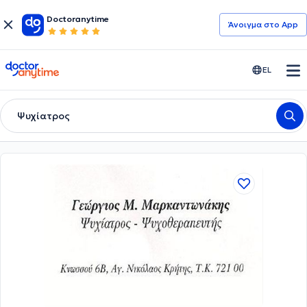
Doctoranytime
Άνοιγμα στο App
doctoranytime
EL
Ψυχίατρος