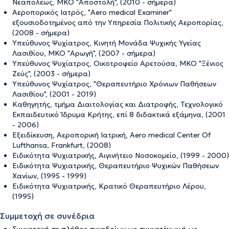
Νεαπόλεως, ΜΚΟ "Αποστολή", (2010 - σήμερα)
Αεροπορικός Ιατρός, "Aero medical Examiner"
εξουσιοδοτημένος από την Υπηρεσία Πολιτικής Αεροπορίας,
(2008 - σήμερα)
Υπεύθυνος Ψυχίατρος, Κινητή Μονάδα Ψυχικής Υγείας
Λασιθίου, ΜΚΟ "Αρωγή", (2007 - σήμερα)
Υπεύθυνος Ψυχίατρος, Οικοτροφείο Αρετούσα, ΜΚΟ "Ξένιος
Ζεύς", (2003 - σήμερα)
Υπεύθυνος Ψυχίατρος, "Θεραπευτήριο Χρόνιων Παθήσεων
Λασιθίου", (2001 - 2019)
Καθηγητής, τμήμα Διαιτολογίας και Διατροφής, Τεχνολογικό
Εκπαιδευτικό Ίδρυμα Κρήτης, επί 8 διδακτικά εξάμηνα, (2001
- 2006)
Εξειδίκευση, Αεροπορική Ιατρική, Aero medical Center Of
Lufthansa, Frankfurt, (2008)
Ειδικότητα Ψυχιατρικής, Αιγινήτειο Νοσοκομείο, (1999 - 2000)
Ειδικότητα Ψυχιατρικής, Θεραπευτήριο Ψυχικών Παθήσεων
Χανίων, (1995 - 1999)
Ειδικότητα Ψυχιατρικής, Κρατικό Θεραπευτήριο Λέρου,
(1995)
Συμμετοχή σε συνέδρια
Συμμετοχή σε πλήθος συνεδρίων ως συμμετέχων ή ως